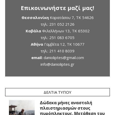
Επικοινωνήστε μαζί μας!
Θεσσαλονίκη
Καρατάσου 7, TK 54626
τηλ.:
231 052 2126
Καβάλα
Φιλελλήνων 13, ΤΚ 65302
τηλ.:
251 083 6705
Αθήνα
Γαμβέτα 12, ΤΚ 10677
τηλ.:
211 410 8039
email:
danioliptes@gmail.com
info@danioliptes.gr
ΔΕΛΤΊΑ ΤΎΠΟΥ
Δώδεκα μήνες αναστολή
πλειστηριασμών στους
πυρόπληκτους. Μετάθεση του