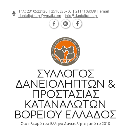
Θεσσαλονίκη Καρατάσου 7, TK 54626 
Skip
Τηλ.:
2310522126
|
2510836705
|
2114108039
| email:
danioliptesgr@gmail.com
|
info@danioliptes.gr
to
content
ΣΎΛΛΟΓΟΣ
ΔΑΝΕΙΟΛΗΠΤΏΝ &
ΠΡΟΣΤΑΣΊΑΣ
ΚΑΤΑΝΑΛΩΤΏΝ
ΒΟΡΕΊΟΥ ΕΛΛΆΔΟΣ
Στο πλευρό του Έλληνα Δανειολήπτη από το 2010