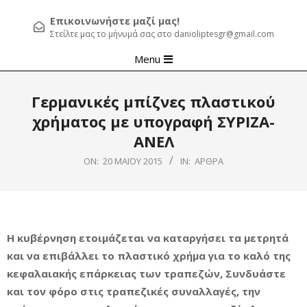
Επικοινωνήστε μαζί μας!
Στείλτε μας το μήνυμά σας στο danioliptesgr@gmail.com
Primary
Menu
Navigation
Menu
Γερμανικές μπίζνες πλαστικού
χρήματος με υπογραφή ΣΥΡΙΖΑ-
ΑΝΕΛ
ON:
20 ΜΑΪ́ΟΥ 2015
IN:
ΆΡΘΡΑ
Η κυβέρνηση ετοιμάζεται να καταργήσει τα μετρητά
και να επιβάλλει το πλαστικό χρήμα για το καλό της
κεφαλαιακής επάρκειας των τραπεζών, Συνδυάστε
και τον φόρο στις τραπεζικές συναλλαγές, την