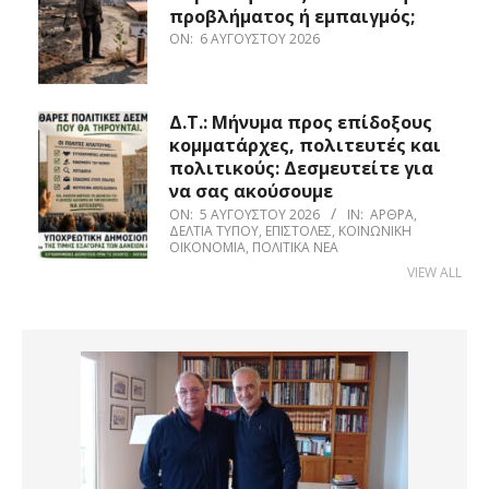
προβλήματος ή εμπαιγμός;
ON:
6 ΑΥΓΟΎΣΤΟΥ 2026
Δ.Τ.: Μήνυμα προς επίδοξους
κομματάρχες, πολιτευτές και
πολιτικούς: Δεσμευτείτε για
να σας ακούσουμε
ON:
5 ΑΥΓΟΎΣΤΟΥ 2026
IN:
ΆΡΘΡΑ
,
ΔΕΛΤΊΑ ΤΎΠΟΥ
,
ΕΠΙΣΤΟΛΈΣ
,
ΚΟΙΝΩΝΙΚΉ
ΟΙΚΟΝΟΜΊΑ
,
ΠΟΛΙΤΙΚΆ ΝΈΑ
VIEW ALL