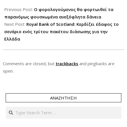
2015-
05-
Previous Post:
Ο φορολογούμενος θα φορτωιθεί τα
20
παρανόμως φουσκωμένα ανεξόφλητα δάνεια
Next Post:
Royal Bank of Scotland: Κερδίζει έδαφος το
σενάριο ενός τρίτου πακέτου διάσωσης για την
Ελλάδα
Comments are closed, but
trackbacks
and pingbacks are
open.
ΑΝΑΖΉΤΗΣΗ
Search