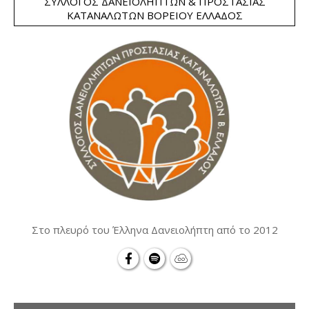
ΣΎΛΛΟΓΟΣ ΔΑΝΕΙΟΛΗΠΤΏΝ & ΠΡΟΣΤΑΣΊΑΣ
ΚΑΤΑΝΑΛΩΤΏΝ ΒΟΡΕΊΟΥ ΕΛΛΆΔΟΣ
Στο πλευρό του Έλληνα Δανειολήπτη από το 2012