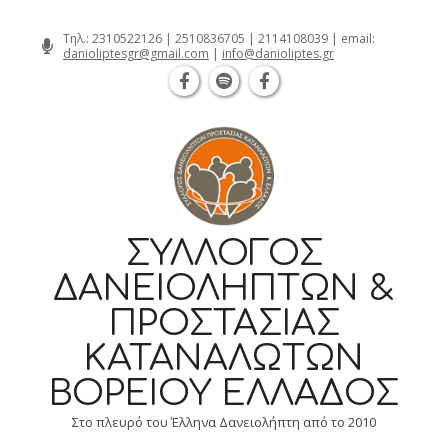
Θεσσαλονίκη Καρατάσου 7, TK 54626 
Skip
Τηλ.:
2310522126
|
2510836705
|
2114108039
| email:
danioliptesgr@gmail.com
|
info@danioliptes.gr
to
content
ΣΎΛΛΟΓΟΣ
ΔΑΝΕΙΟΛΗΠΤΏΝ &
ΠΡΟΣΤΑΣΊΑΣ
ΚΑΤΑΝΑΛΩΤΏΝ
ΒΟΡΕΊΟΥ ΕΛΛΆΔΟΣ
Στο πλευρό του Έλληνα Δανειολήπτη από το 2010