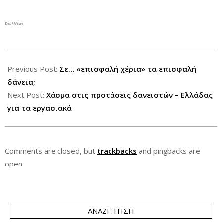
Deal News
2015-
06-
Previous Post:
Σε… «επισφαλή χέρια» τα επισφαλή
05
δάνεια;
Next Post:
Χάσμα στις προτάσεις δανειστών – Ελλάδας
για τα εργασιακά
Comments are closed, but
trackbacks
and pingbacks are
open.
ΑΝΑΖΉΤΗΣΗ