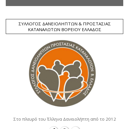
ΣΎΛΛΟΓΟΣ ΔΑΝΕΙΟΛΗΠΤΏΝ & ΠΡΟΣΤΑΣΊΑΣ
ΚΑΤΑΝΑΛΩΤΏΝ ΒΟΡΕΊΟΥ ΕΛΛΆΔΟΣ
Στο πλευρό του Έλληνα Δανειολήπτη από το 2012