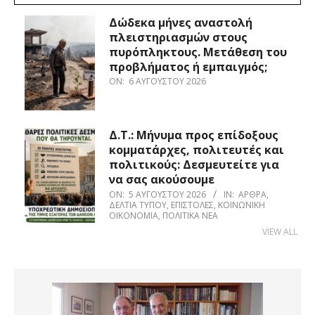
Δώδεκα μήνες αναστολή
πλειστηριασμών στους
πυρόπληκτους. Μετάθεση του
προβλήματος ή εμπαιγμός;
ON:
6 ΑΥΓΟΎΣΤΟΥ 2026
Δ.Τ.: Μήνυμα προς επίδοξους
κομματάρχες, πολιτευτές και
πολιτικούς: Δεσμευτείτε για
να σας ακούσουμε
ON:
5 ΑΥΓΟΎΣΤΟΥ 2026
IN:
ΆΡΘΡΑ
,
ΔΕΛΤΊΑ ΤΎΠΟΥ
,
ΕΠΙΣΤΟΛΈΣ
,
ΚΟΙΝΩΝΙΚΉ
ΟΙΚΟΝΟΜΊΑ
,
ΠΟΛΙΤΙΚΆ ΝΈΑ
VIEW ALL