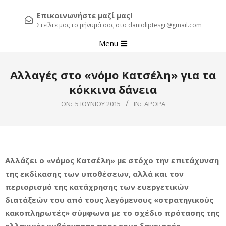
Επικοινωνήστε μαζί μας!
Στείλτε μας το μήνυμά σας στο danioliptesgr@gmail.com
Primary
Menu
Navigation
Menu
Αλλαγές στο «νόμο Κατσέλη» για τα
κόκκινα δάνεια
ON:
5 ΙΟΥΝΊΟΥ 2015
IN:
ΆΡΘΡΑ
Αλλάζει ο «νόμος Κατσέλη» με στόχο την επιτάχυνση
της εκδίκασης των υποθέσεων, αλλά και τον
περιορισμό της κατάχρησης των ευεργετικών
διατάξεών του από τους λεγόμενους «στρατηγικούς
κακοπληρωτές» σύμφωνα με το σχέδιο πρότασης της