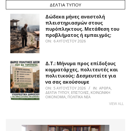
ΔΕΛΤΊΑ ΤΎΠΟΥ
Δώδεκα μήνες αναστολή
πλειστηριασμών στους
πυρόπληκτους. Μετάθεση του
προβλήματος ή εμπαιγμός;
ON:
6 ΑΥΓΟΎΣΤΟΥ 2026
Δ.Τ.: Μήνυμα προς επίδοξους
κομματάρχες, πολιτευτές και
πολιτικούς: Δεσμευτείτε για
να σας ακούσουμε
ON:
5 ΑΥΓΟΎΣΤΟΥ 2026
IN:
ΆΡΘΡΑ
,
ΔΕΛΤΊΑ ΤΎΠΟΥ
,
ΕΠΙΣΤΟΛΈΣ
,
ΚΟΙΝΩΝΙΚΉ
ΟΙΚΟΝΟΜΊΑ
,
ΠΟΛΙΤΙΚΆ ΝΈΑ
VIEW ALL