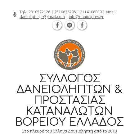
Θεσσαλονίκη Καρατάσου 7, TK 54626 τηλ.: 
Skip
Τηλ.:
2310522126
|
2510836705
|
2114108039
| email:
danioliptesgr@gmail.com
|
info@danioliptes.gr
to
content
ΣΎΛΛΟΓΟΣ
ΔΑΝΕΙΟΛΗΠΤΏΝ &
ΠΡΟΣΤΑΣΊΑΣ
ΚΑΤΑΝΑΛΩΤΏΝ
ΒΟΡΕΊΟΥ ΕΛΛΆΔΟΣ
Στο πλευρό του Έλληνα Δανειολήπτη από το 2010