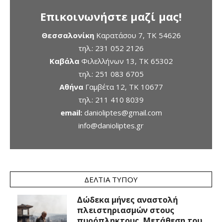
Επικοινωνήστε μαζί μας!
Θεσσαλονίκη
Καρατάσου 7, TK 54626
τηλ.:
231 052 2126
Καβάλα
Φιλελλήνων 13, ΤΚ 65302
τηλ.:
251 083 6705
Αθήνα
Γαμβέτα 12, ΤΚ 10677
τηλ.:
211 410 8039
email:
danioliptes@gmail.com
info@danioliptes.gr
ΔΕΛΤΊΑ ΤΎΠΟΥ
Δώδεκα μήνες αναστολή
πλειστηριασμών στους
πυρόπληκτους. Μετάθεση του