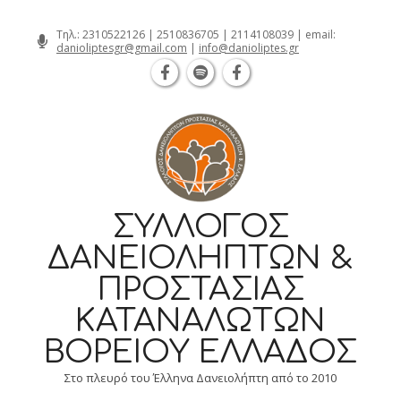
Θεσσαλονίκη Καρατάσου 7, TK 54626 
Skip
Τηλ.:
2310522126
|
2510836705
|
2114108039
| email:
danioliptesgr@gmail.com
|
info@danioliptes.gr
to
content
ΣΎΛΛΟΓΟΣ
ΔΑΝΕΙΟΛΗΠΤΏΝ &
ΠΡΟΣΤΑΣΊΑΣ
ΚΑΤΑΝΑΛΩΤΏΝ
ΒΟΡΕΊΟΥ ΕΛΛΆΔΟΣ
Στο πλευρό του Έλληνα Δανειολήπτη από το 2010