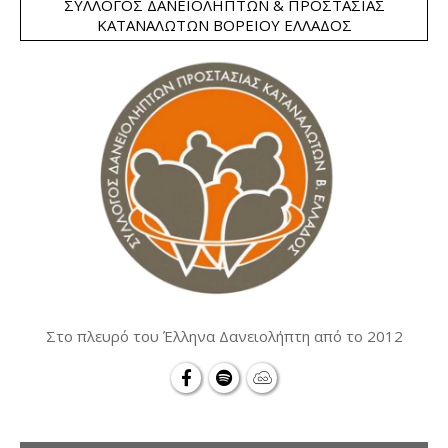
ΣΎΛΛΟΓΟΣ ΔΑΝΕΙΟΛΗΠΤΏΝ & ΠΡΟΣΤΑΣΊΑΣ
ΚΑΤΑΝΑΛΩΤΏΝ ΒΟΡΕΊΟΥ ΕΛΛΆΔΟΣ
Στο πλευρό του Έλληνα Δανειολήπτη από το 2012