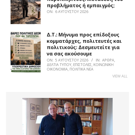
προβλήματος ή εμπαιγμός;
ON:
6 ΑΥΓΟΎΣΤΟΥ 2026
Δ.Τ.: Μήνυμα προς επίδοξους
κομματάρχες, πολιτευτές και
πολιτικούς: Δεσμευτείτε για
να σας ακούσουμε
ON:
5 ΑΥΓΟΎΣΤΟΥ 2026
IN:
ΆΡΘΡΑ
,
ΔΕΛΤΊΑ ΤΎΠΟΥ
,
ΕΠΙΣΤΟΛΈΣ
,
ΚΟΙΝΩΝΙΚΉ
ΟΙΚΟΝΟΜΊΑ
,
ΠΟΛΙΤΙΚΆ ΝΈΑ
VIEW ALL