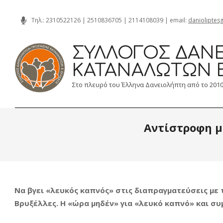
Skip
Τηλ.:
2310522126
|
2510836705
|
2114108039
| email:
danioliptes
to
content
ΣΎΛΛΟΓΟΣ ΔΑΝΕ
ΚΑΤΑΝΑΛΩΤΏΝ 
Στο πλευρό του Έλληνα Δανειολήπτη από το 201
Αντίστροφη μ
Να βγει «λευκός καπνός» στις διαπραγματεύσεις με 
Βρυξέλλες. Η «ώρα μηδέν» για «λευκό καπνό» και σ