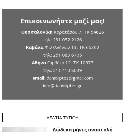
Επικοινωνήστε μαζί μας!
Θεσσαλονίκη
Καρατάσου 7, TK 54626
τηλ.:
231 052 2126
Καβάλα
Φιλελλήνων 13, ΤΚ 65302
τηλ.:
251 083 6705
Αθήνα
Γαμβέτα 12, ΤΚ 10677
τηλ.:
211 410 8039
email:
danioliptes@gmail.com
info@danioliptes.gr
ΔΕΛΤΊΑ ΤΎΠΟΥ
Δώδεκα μήνες αναστολή