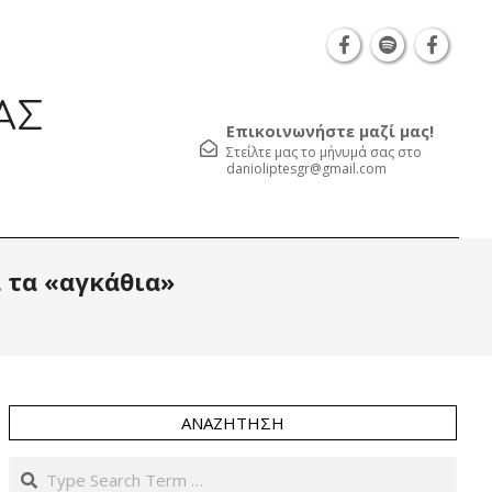
Θεσσαλονίκη Καρατάσου 7, TK 54626 τηλ.: 231 05
ΑΣ
Επικοινωνήστε μαζί μας!
Στείλτε μας το μήνυμά σας στο
danioliptesgr@gmail.com
Prim
 τα «αγκάθια»
Navi
Men
ΑΝΑΖΉΤΗΣΗ
Search