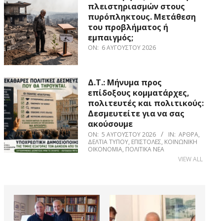
πλειστηριασμών στους
πυρόπληκτους. Μετάθεση
του προβλήματος ή
εμπαιγμός;
ON:
6 ΑΥΓΟΎΣΤΟΥ 2026
Δ.Τ.: Μήνυμα προς
επίδοξους κομματάρχες,
πολιτευτές και πολιτικούς:
Δεσμευτείτε για να σας
ακούσουμε
ON:
5 ΑΥΓΟΎΣΤΟΥ 2026
IN:
ΆΡΘΡΑ
,
ΔΕΛΤΊΑ ΤΎΠΟΥ
,
ΕΠΙΣΤΟΛΈΣ
,
ΚΟΙΝΩΝΙΚΉ
ΟΙΚΟΝΟΜΊΑ
,
ΠΟΛΙΤΙΚΆ ΝΈΑ
VIEW ALL