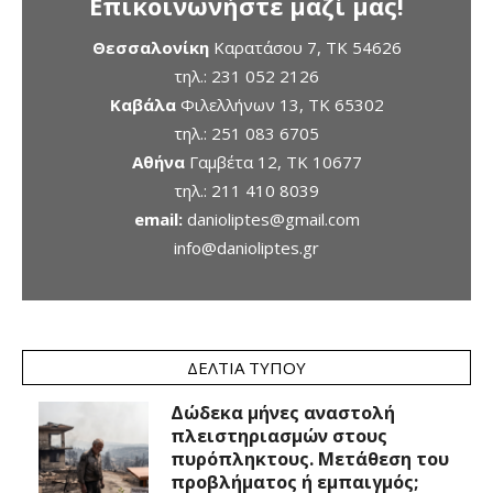
Επικοινωνήστε μαζί μας!
Θεσσαλονίκη
Καρατάσου 7, TK 54626
τηλ.:
231 052 2126
Καβάλα
Φιλελλήνων 13, ΤΚ 65302
τηλ.:
251 083 6705
Αθήνα
Γαμβέτα 12, ΤΚ 10677
τηλ.:
211 410 8039
email:
danioliptes@gmail.com
info@danioliptes.gr
ΔΕΛΤΊΑ ΤΎΠΟΥ
Δώδεκα μήνες αναστολή
πλειστηριασμών στους
πυρόπληκτους. Μετάθεση του
προβλήματος ή εμπαιγμός;