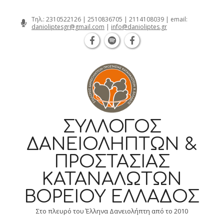
Θεσσαλονίκη Καρατάσου 7, TK 54626 τηλ.:
Skip
Τηλ.:
2310522126
|
2510836705
|
2114108039
| email:
danioliptesgr@gmail.com
|
info@danioliptes.gr
to
content
ΣΎΛΛΟΓΟΣ
ΔΑΝΕΙΟΛΗΠΤΏΝ &
ΠΡΟΣΤΑΣΊΑΣ
ΚΑΤΑΝΑΛΩΤΏΝ
ΒΟΡΕΊΟΥ ΕΛΛΆΔΟΣ
Στο πλευρό του Έλληνα Δανειολήπτη από το 2010