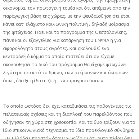
οικονομία, τον πρωτογενή τομέα και ότι απέμεινε από την
παραγωγική βάση της χώρας, με την ψευδαίσθηση ότι έτσι
κάνει κατ’ ελάχιστο κοινωνική πολιτική , δηλαδή μοίρασμα
της φτώχειας. Πάει και το πρόγραμμα της Θεσσαλονίκης,
πάνε και οι εξαγγελίες για κατάργηση του ΕΝΦΙΑ ή για
αφορολόγητο στους αγρότες. Και ακολουθεί ένα
κεντροδεξιό κόμμα το οποίο πιστεύει ότι αν είχαμε
ακολουθήσει το δικό του πρόγραμμα θα είχαμε φτωχύνει
λιγότερο σε αυτό το 6μηνο, των ατέρμονων και άκαρπων –
όπως έδειξε η ίδια η ζωή – διαπραγματεύσεων.
Το οποίο ωστόσο δεν έχει καταδικάσει τις παθογένειες τις
πελατειακές σχέσεις και τη διαπλοκή του παρελθόντος που
οδήγησαν τη χώρα στη χρεοκοπία. Και τα δύο ερίζουν για το
ίδιο επικοινωνιακό τέχνασμα, το ίδιο προεκλογικό σύνθημα:
«Η Ελλάδα μπροστά» όταν γνωρίζουν ότι αυτό πλέον δεν