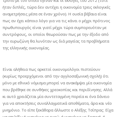
τρόπο με τον οποίο έγιναν και οι εκλογές του 2012 (τότε
ήταν διπλές, τώρα δεν αντέχει η οικονομία τρεις εκλογικές
αναμετρήσεις μέσα σε έναν χρόνο). Η ουσία βέβαια είναι
πως αν έχει κάποιο λόγο για να τις κάνει ο μέχρι πρότινος
πρωθυπουργός είναι γιατί μέχρι τώρα συμπορευόταν με
συντρόφους, οι οποίοι θεωρούσαν πως με την έξοδο από
την ευρωζώνη θα λυνόταν ως διά μαγείας τα προβλήματα
της ελληνικής οικονομίας.
Είναι αλήθεια πως αρκετοί οικονομολόγοι πιστεύουν
(κυρίως προερχόμενοι από την αγγλοσαξωνική σχολή) ότι
μόνο με εθνικό νόμισμα μπορεί να ανακάμψει μία οικονομία
που βρέθηκε σε συνθήκες χρεοκοπίας και περιδίνησης. Αλλά
κι αυτό χρειάζεται μία συντεταγμένη πορεία κι ένα δάνειο
για να αποκτήσεις συναλλαγματικά αποθέματα, άρα και νέο
μνημόνιο. Το είπε ξεκάθαρα άλλωστε ο Αλέξης Τσίπρας: Είχα
να επιλέξω ή μνημόνιο με ευρώ, ή μνημόνιο με δραχμή, ή