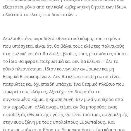
εξαρτάται μόνο από την καλή κυβερνητική θητεία των ίδιων,
αλλά από το έλεος των δανειστών…
Ακολουθεί ένα ακροδεξιό εθνικιστικό κόμμα, που το μόνο
που υπόσχεται είναι ότι θα βάλει τους κλέφτες πολιτικούς
στη φυλακή και ότι θα διώξει βιαίως τους μετανάστες και ότι
το ίδιο θα φερθεί πατριωτικά και δεν θα κλέψει .Πάλι το
ηθικό πλεονέκτημα , ίδιον κοινωνιών ανώριμων και μη
θεσμικά θωρακισμένων.. Δεν θα κλέψει επειδή αυτοί είναι
πατριώτες και όχι επειδή υπάρχει ένα θεσμικό πλαίσιο που
τιμωρεί τους κλέφτες. Αξία έχει να δούμε ότι το
συγκεκριμένο κόμμα, η Χρυσή Αυγή, δεν μιλά για έξοδο από
την ευρωζώνη, αλλά αναρωτιέμαι αν θα μπορούσε ένας
ακροδεξιός εθνικιστής ηγέτης να είναι ισότιμος συνομιλητής
στην ευρωζώνη με τους υπολοίπους Ευρωπαίους.. Και
έπονται –πάντα με βάση τις δημοσκοπήσεις- ένα κόμμα που