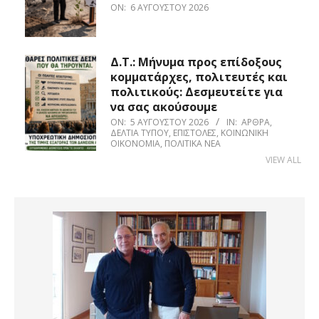
ON:
6 ΑΥΓΟΎΣΤΟΥ 2026
Δ.Τ.: Μήνυμα προς επίδοξους
κομματάρχες, πολιτευτές και
πολιτικούς: Δεσμευτείτε για
να σας ακούσουμε
ON:
5 ΑΥΓΟΎΣΤΟΥ 2026
IN:
ΆΡΘΡΑ
,
ΔΕΛΤΊΑ ΤΎΠΟΥ
,
ΕΠΙΣΤΟΛΈΣ
,
ΚΟΙΝΩΝΙΚΉ
ΟΙΚΟΝΟΜΊΑ
,
ΠΟΛΙΤΙΚΆ ΝΈΑ
VIEW ALL