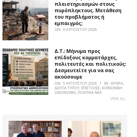
πλειστηριασμών στους
πυρόπληκτους. Μετάθεση
του προβλήματος ή
εμπαιγμός;
ON:
6 ΑΥΓΟΎΣΤΟΥ 2026
Δ.Τ.: Μήνυμα προς
επίδοξους κομματάρχες,
πολιτευτές και πολιτικούς:
Δεσμευτείτε για να σας
ακούσουμε
ON:
5 ΑΥΓΟΎΣΤΟΥ 2026
IN:
ΆΡΘΡΑ
,
ΔΕΛΤΊΑ ΤΎΠΟΥ
,
ΕΠΙΣΤΟΛΈΣ
,
ΚΟΙΝΩΝΙΚΉ
ΟΙΚΟΝΟΜΊΑ
,
ΠΟΛΙΤΙΚΆ ΝΈΑ
VIEW ALL