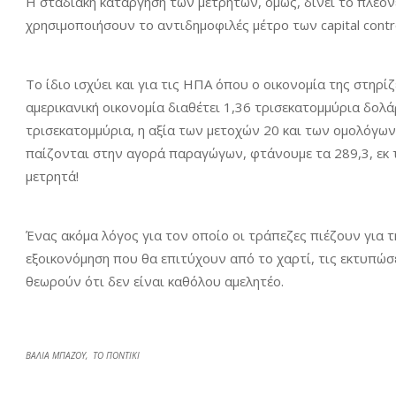
Η σταδιακή κατάργηση των μετρητών, όμως, δίνει το πλεονέ
χρησιμοποιήσουν το αντιδημοφιλές μέτρο των capital contro
Το ίδιο ισχύει και για τις ΗΠΑ όπου ο οικονομία της στηρί
αμερικανική οικονομία διαθέτει 1,36 τρισεκατομμύρια δολάρ
τρισεκατομμύρια, η αξία των μετοχών 20 και των ομολόγων
παίζονται στην αγορά παραγώγων, φτάνουμε τα 289,3, εκ 
μετρητά!
Ένας ακόμα λόγος για τον οποίο οι τράπεζες πιέζουν για τ
εξοικονόμηση που θα επιτύχουν από το χαρτί, τις εκτυπώσ
θεωρούν ότι δεν είναι καθόλου αμελητέο.
ΒAΛΙΑ ΜΠΑΖΟΥ, ΤΟ ΠΟΝΤΙΚΙ