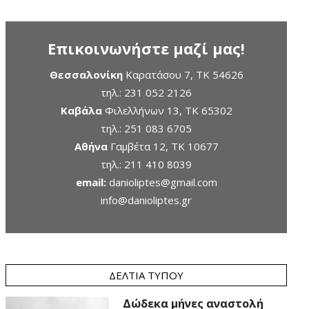
Επικοινωνήστε μαζί μας!
Θεσσαλονίκη
Καρατάσου 7, TK 54626
τηλ.:
231 052 2126
Καβάλα
Φιλελλήνων 13, ΤΚ 65302
τηλ.:
251 083 6705
Αθήνα
Γαμβέτα 12, ΤΚ 10677
τηλ.:
211 410 8039
email:
danioliptes@gmail.com
info@danioliptes.gr
ΔΕΛΤΊΑ ΤΎΠΟΥ
Δώδεκα μήνες αναστολή