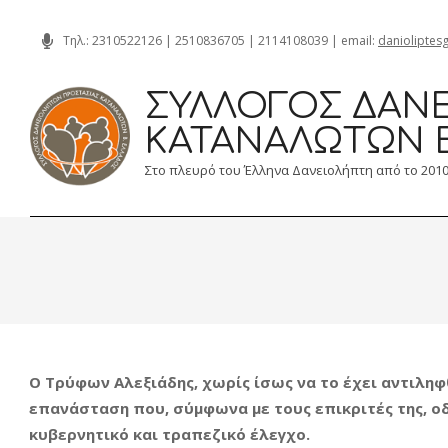
Skip
Τηλ.:
2310522126
|
2510836705
|
2114108039
| email:
danioliptes
to
content
ΣΎΛΛΟΓΟΣ ΔΑΝΕ
ΚΑΤΑΝΑΛΩΤΏΝ 
Στο πλευρό του Έλληνα Δανειολήπτη από το 201
Ο Τρύφων Αλεξιάδης, χωρίς ίσως να το έχει αντιληφθ
επανάσταση που, σύμφωνα με τους επικριτές της, 
κυβερνητικό και τραπεζικό έλεγχο.