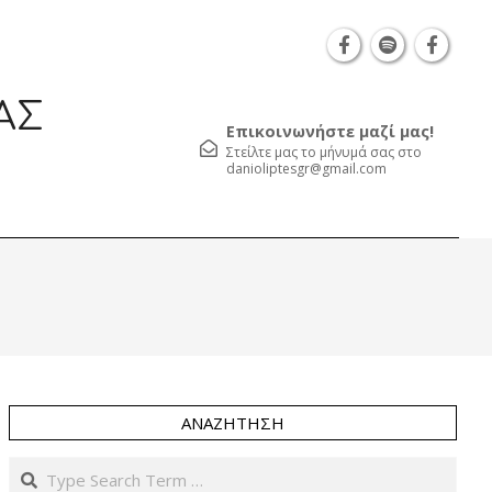
Θεσσαλονίκη Καρατάσου 7, TK 54626 τηλ.: 231 052
ΑΣ
Επικοινωνήστε μαζί μας!
Στείλτε μας το μήνυμά σας στο
danioliptesgr@gmail.com
Prim
Navi
Men
ΑΝΑΖΉΤΗΣΗ
Search