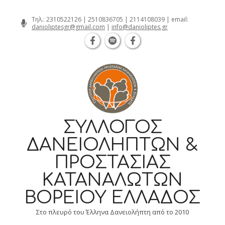
Θεσσαλονίκη Καρατάσου 7, TK 54626 
Skip
Τηλ.:
2310522126
|
2510836705
|
2114108039
| email:
danioliptesgr@gmail.com
|
info@danioliptes.gr
to
content
ΣΎΛΛΟΓΟΣ
ΔΑΝΕΙΟΛΗΠΤΏΝ &
ΠΡΟΣΤΑΣΊΑΣ
ΚΑΤΑΝΑΛΩΤΏΝ
ΒΟΡΕΊΟΥ ΕΛΛΆΔΟΣ
Στο πλευρό του Έλληνα Δανειολήπτη από το 2010