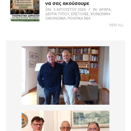
να σας ακούσουμε
ON:
5 ΑΥΓΟΎΣΤΟΥ 2026
IN:
ΆΡΘΡΑ
,
ΔΕΛΤΊΑ ΤΎΠΟΥ
,
ΕΠΙΣΤΟΛΈΣ
,
ΚΟΙΝΩΝΙΚΉ
ΟΙΚΟΝΟΜΊΑ
,
ΠΟΛΙΤΙΚΆ ΝΈΑ
VIEW ALL