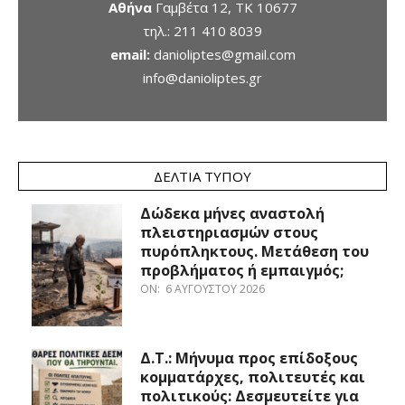
Αθήνα
Γαμβέτα 12, ΤΚ 10677
τηλ.:
211 410 8039
email:
danioliptes@gmail.com
info@danioliptes.gr
ΔΕΛΤΊΑ ΤΎΠΟΥ
Δώδεκα μήνες αναστολή
πλειστηριασμών στους
πυρόπληκτους. Μετάθεση του
προβλήματος ή εμπαιγμός;
ON:
6 ΑΥΓΟΎΣΤΟΥ 2026
Δ.Τ.: Μήνυμα προς επίδοξους
κομματάρχες, πολιτευτές και
πολιτικούς: Δεσμευτείτε για