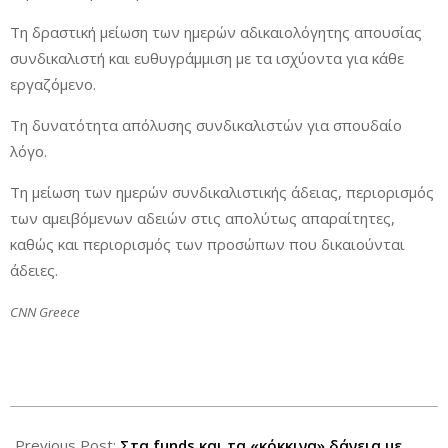
Τη δραστική μείωση των ημερών αδικαιολόγητης απουσίας
συνδικαλιστή και ευθυγράμμιση με τα ισχύοντα για κάθε
εργαζόμενο.
Τη δυνατότητα απόλυσης συνδικαλιστών για σπουδαίο
λόγο.
Τη μείωση των ημερών συνδικαλιστικής άδειας, περιορισμός
των αμειβόμενων αδειών στις απολύτως απαραίτητες,
καθώς και περιορισμός των προσώπων που δικαιούνται
άδειες.
CNN Greece
2016-
05-
Previous Post:
Στα funds και τα «κόκκινα» δάνεια με