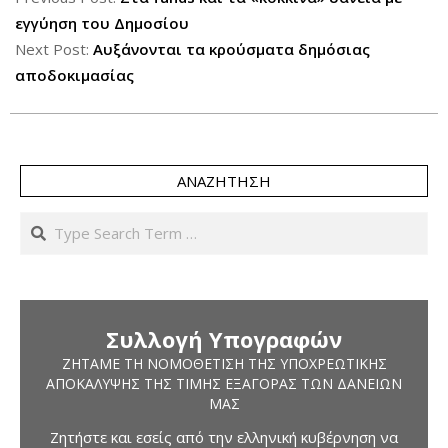
31
εγγύηση του Δημοσίου
Next Post:
Αυξάνονται τα κρούσματα δημόσιας
αποδοκιμασίας
ΑΝΑΖΉΤΗΣΗ
Search
Συλλογή Υπογραφών
ΖΗΤΆΜΕ ΤΗ ΝΟΜΟΘΈΤΙΣΗ ΤΗΣ ΥΠΟΧΡΕΩΤΙΚΉΣ
ΑΠΟΚΆΛΥΨΗΣ ΤΗΣ ΤΙΜΉΣ ΕΞΑΓΟΡΆΣ ΤΩΝ ΔΑΝΕΊΩΝ
ΜΑΣ
Ζητήστε και εσείς από την ελληνική κυβέρνηση να