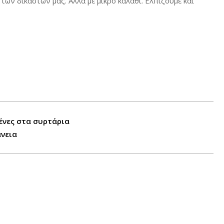
των δικαστών μας. Αλλά με μικρό καλάθι. Ελπίζουμε και
ένες στα συρτάρια
άνεια