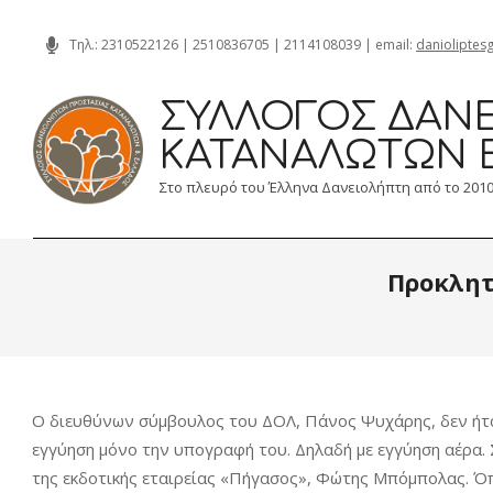
Skip
Τηλ.:
2310522126
|
2510836705
|
2114108039
| email:
danioliptes
to
content
ΣΎΛΛΟΓΟΣ ΔΑΝΕ
ΚΑΤΑΝΑΛΩΤΏΝ 
Στο πλευρό του Έλληνα Δανειολήπτη από το 201
Προκλητ
Ο διευθύνων σύμβουλος του ΔΟΛ, Πάνος Ψυχάρης, δεν ήταν
εγγύηση μόνο την υπογραφή του. Δηλαδή με εγγύηση αέρα. 
της εκδοτικής εταιρείας «Πήγασος», Φώτης Μπόμπολας. Όπω