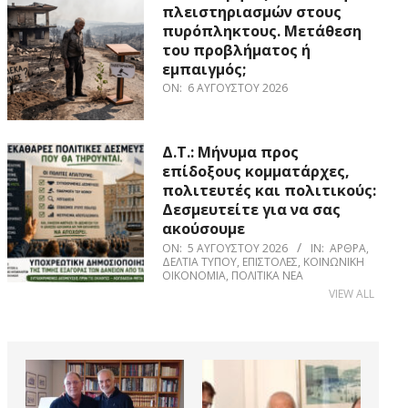
πλειστηριασμών στους
πυρόπληκτους. Μετάθεση
του προβλήματος ή
εμπαιγμός;
ON:
6 ΑΥΓΟΎΣΤΟΥ 2026
Δ.Τ.: Μήνυμα προς
επίδοξους κομματάρχες,
πολιτευτές και πολιτικούς:
Δεσμευτείτε για να σας
ακούσουμε
ON:
5 ΑΥΓΟΎΣΤΟΥ 2026
IN:
ΆΡΘΡΑ
,
ΔΕΛΤΊΑ ΤΎΠΟΥ
,
ΕΠΙΣΤΟΛΈΣ
,
ΚΟΙΝΩΝΙΚΉ
ΟΙΚΟΝΟΜΊΑ
,
ΠΟΛΙΤΙΚΆ ΝΈΑ
VIEW ALL