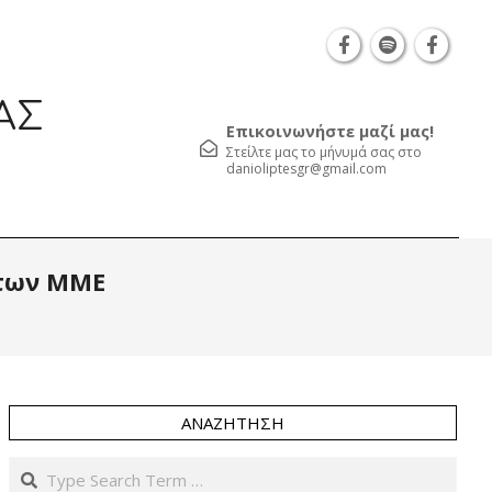
Θεσσαλονίκη Καρατάσου 7, TK 54626 τηλ.: 231 05
ΑΣ
Επικοινωνήστε μαζί μας!
Στείλτε μας το μήνυμά σας στο
danioliptesgr@gmail.com
Prim
 των ΜΜΕ
Navi
Men
ΑΝΑΖΉΤΗΣΗ
Search