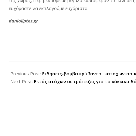
της χώρας; Περιμένουμε με μεγάλο ενδιαφέρον τις κινήσεις 
ευχόμαστε να εκπλαγούμε ευχάριστα.
danioliptes.gr
2016-
09-
Previous Post:
Ειδήσεις-βόμβα κρύβονται καταχωνιασμ
01
Next Post:
Εκτός στόχων οι τράπεζες για τα κόκκινα δ