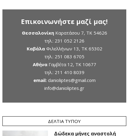
Επικοινωνήστε μαζί μας!
Θεσσαλονίκη
Καρατάσου 7, TK 54626
τηλ.:
231 052 2126
Καβάλα
Φιλελλήνων 13, ΤΚ 65302
τηλ.:
251 083 6705
Αθήνα
Γαμβέτα 12, ΤΚ 10677
τηλ.:
211 410 8039
email:
danioliptes@gmail.com
info@danioliptes.gr
ΔΕΛΤΊΑ ΤΎΠΟΥ
Δώδεκα μήνες αναστολή