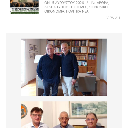
ON:
5 ΑΥΓΟΎΣΤΟΥ 2026
IN:
ΆΡΘΡΑ
,
ΔΕΛΤΊΑ ΤΎΠΟΥ
,
ΕΠΙΣΤΟΛΈΣ
,
ΚΟΙΝΩΝΙΚΉ
ΟΙΚΟΝΟΜΊΑ
,
ΠΟΛΙΤΙΚΆ ΝΈΑ
VIEW ALL