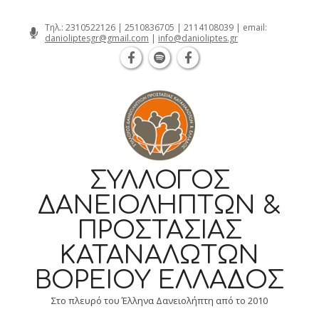
Θεσσαλονίκη Καρατάσου 7, TK 54626 
Skip
Τηλ.:
2310522126
|
2510836705
|
2114108039
| email:
danioliptesgr@gmail.com
|
info@danioliptes.gr
to
content
ΣΎΛΛΟΓΟΣ
ΔΑΝΕΙΟΛΗΠΤΏΝ &
ΠΡΟΣΤΑΣΊΑΣ
ΚΑΤΑΝΑΛΩΤΏΝ
ΒΟΡΕΊΟΥ ΕΛΛΆΔΟΣ
Στο πλευρό του Έλληνα Δανειολήπτη από το 2010