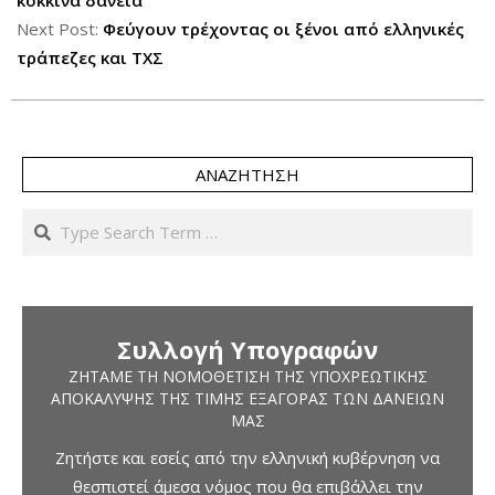
02
κόκκινα δάνεια
Next Post:
Φεύγουν τρέχοντας οι ξένοι από ελληνικές
τράπεζες και ΤΧΣ
ΑΝΑΖΉΤΗΣΗ
Search
Συλλογή Υπογραφών
ΖΗΤΆΜΕ ΤΗ ΝΟΜΟΘΈΤΙΣΗ ΤΗΣ ΥΠΟΧΡΕΩΤΙΚΉΣ
ΑΠΟΚΆΛΥΨΗΣ ΤΗΣ ΤΙΜΉΣ ΕΞΑΓΟΡΆΣ ΤΩΝ ΔΑΝΕΊΩΝ
ΜΑΣ
Ζητήστε και εσείς από την ελληνική κυβέρνηση να
θεσπιστεί άμεσα νόμος που θα επιβάλλει την