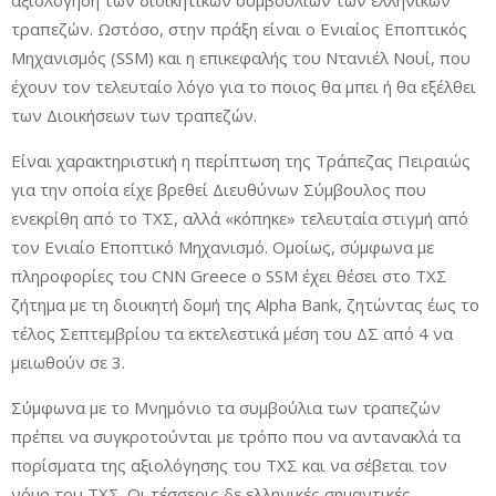
αξιολόγηση των διοικητικών συμβουλίων των ελληνικών
τραπεζών. Ωστόσο, στην πράξη είναι ο Ενιαίος Εποπτικός
Μηχανισμός (SSM) και η επικεφαλής του Ντανιέλ Νουί, που
έχουν τον τελευταίο λόγο για το ποιος θα μπει ή θα εξέλθει
των Διοικήσεων των τραπεζών.
Είναι χαρακτηριστική η περίπτωση της Τράπεζας Πειραιώς
για την οποία είχε βρεθεί Διευθύνων Σύμβουλος που
ενεκρίθη από το ΤΧΣ, αλλά «κόπηκε» τελευταία στιγμή από
τον Ενιαίο Εποπτικό Μηχανισμό. Ομοίως, σύμφωνα με
πληροφορίες του CNN Greece ο SSM έχει θέσει στο ΤΧΣ
ζήτημα με τη διοικητή δομή της Alpha Bank, ζητώντας έως το
τέλος Σεπτεμβρίου τα εκτελεστικά μέση του ΔΣ από 4 να
μειωθούν σε 3.
Σύμφωνα με το Μνημόνιο τα συμβούλια των τραπεζών
πρέπει να συγκροτούνται με τρόπο που να αντανακλά τα
πορίσματα της αξιολόγησης του ΤΧΣ και να σέβεται τον
νόμο του ΤΧΣ. Οι τέσσερις δε ελληνικές σημαντικές