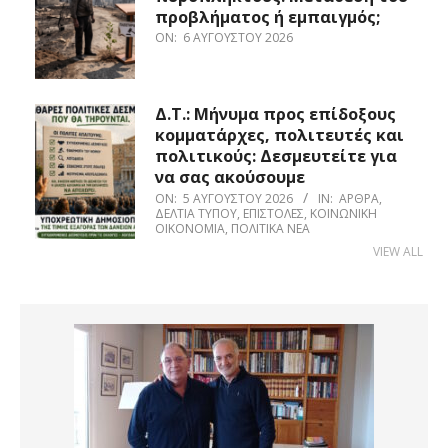
προβλήματος ή εμπαιγμός;
ON:
6 ΑΥΓΟΎΣΤΟΥ 2026
Δ.Τ.: Μήνυμα προς επίδοξους
κομματάρχες, πολιτευτές και
πολιτικούς: Δεσμευτείτε για
να σας ακούσουμε
ON:
5 ΑΥΓΟΎΣΤΟΥ 2026
IN:
ΆΡΘΡΑ
,
ΔΕΛΤΊΑ ΤΎΠΟΥ
,
ΕΠΙΣΤΟΛΈΣ
,
ΚΟΙΝΩΝΙΚΉ
ΟΙΚΟΝΟΜΊΑ
,
ΠΟΛΙΤΙΚΆ ΝΈΑ
VIEW ALL