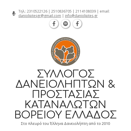
Θεσσαλονίκη Καρατάσου 7, TK 54626
Skip
Τηλ.:
2310522126
|
2510836705
|
2114108039
| email:
danioliptesgr@gmail.com
|
info@danioliptes.gr
to
content
ΣΎΛΛΟΓΟΣ
ΔΑΝΕΙΟΛΗΠΤΏΝ &
ΠΡΟΣΤΑΣΊΑΣ
ΚΑΤΑΝΑΛΩΤΏΝ
ΒΟΡΕΊΟΥ ΕΛΛΆΔΟΣ
Στο πλευρό του Έλληνα Δανειολήπτη από το 2010