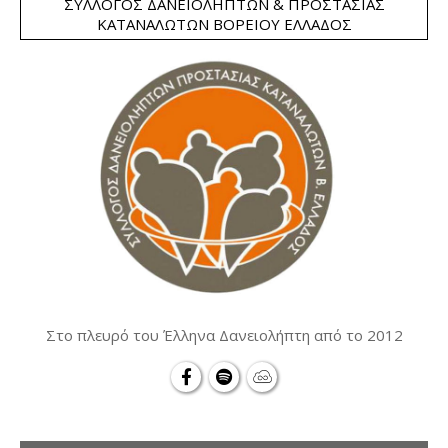
ΣΎΛΛΟΓΟΣ ΔΑΝΕΙΟΛΗΠΤΏΝ & ΠΡΟΣΤΑΣΊΑΣ
ΚΑΤΑΝΑΛΩΤΏΝ ΒΟΡΕΊΟΥ ΕΛΛΆΔΟΣ
Στο πλευρό του Έλληνα Δανειολήπτη από το 2012