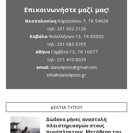
Επικοινωνήστε μαζί μας!
Θεσσαλονίκη
Καρατάσου 7, TK 54626
τηλ.:
231 052 2126
Καβάλα
Φιλελλήνων 13, ΤΚ 65302
τηλ.:
251 083 6705
Αθήνα
Γαμβέτα 12, ΤΚ 10677
τηλ.:
211 410 8039
email:
danioliptes@gmail.com
info@danioliptes.gr
ΔΕΛΤΊΑ ΤΎΠΟΥ
Δώδεκα μήνες αναστολή
πλειστηριασμών στους
πυρόπληκτους. Μετάθεση του