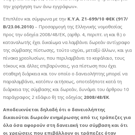
την χορήγηση των άνω εγγράφων».
Επιπλέον και σύμφωνα με την
Κ.Υ.Α. Ζ1-699/10 ΦΕΚ (917/
Β/23.06.2010)
– Προσαρμογή της Ελληνικής νομοθεσίας
προς την οδηγία 2008/48/ΕΚ, (αρθρ. 4, περιπτ. ιη και θ.) ο
καταναλωτής έχει δικαίωμα να λαμβάνει δωρεάν αντίγραφο
της σύμβασης πίστωσης, τούτο ισχύει, μεταξύ άλλων, και για
πίνακα χρεολυσίων, που περιλαμβάνει το κεφάλαιο, τους
τόκους και άλλες επιβαρύνσεις, για πίστωση που έχει
σταθερή διάρκεια και τον οποίο ο δανειολήπτης μπορεί να
παραλαμβάνει, κατόπιν αιτήσεως, οποτεδήποτε κατά τη
διάρκεια της σύμβασης και δωρεάν, δυνάμει του άρθρου 10
παράγραφος 2 εδάφιο θ) της οδηγίας
2008/48/ΕΚ
.
Αποδεικνύεται δηλαδή ότι ο δανειολήπτης
δικαιούται δωρεάν ενημέρωσης από τις τράπεζες για
όλα όσα αφορούν στη δανειακή του σύμβαση και ότι
οι χρεώσεις που επιβάλλουν οι τράπεζες όταν