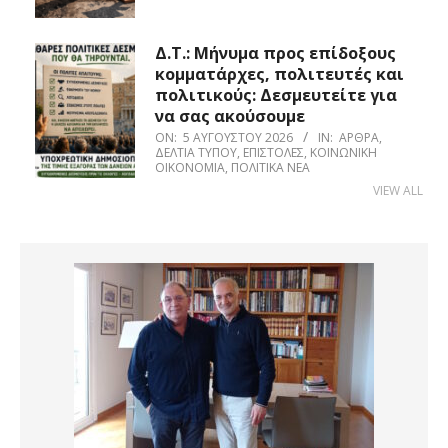
Δ.Τ.: Μήνυμα προς επίδοξους
κομματάρχες, πολιτευτές και
πολιτικούς: Δεσμευτείτε για
να σας ακούσουμε
ON:
5 ΑΥΓΟΎΣΤΟΥ 2026
IN:
ΆΡΘΡΑ
,
ΔΕΛΤΊΑ ΤΎΠΟΥ
,
ΕΠΙΣΤΟΛΈΣ
,
ΚΟΙΝΩΝΙΚΉ
ΟΙΚΟΝΟΜΊΑ
,
ΠΟΛΙΤΙΚΆ ΝΈΑ
VIEW ALL