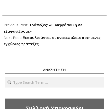
2017-
05-
Previous Post:
Τράπεζες: «Συνεργάσου ή σε
24
εξαφανίζουμε»
Next Post:
Ξεπουλιούνται οι ανακεφαλαιοποιημένες
εγχώριες τράπεζες
ΑΝΑΖΉΤΗΣΗ
Search
Συλλογή Υπογραφών