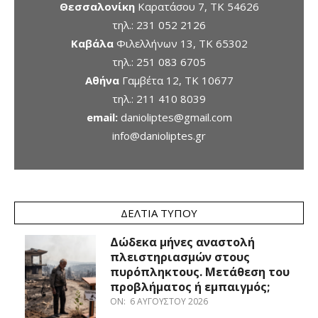
Θεσσαλονίκη
Καρατάσου 7, TK 54626
τηλ.:
231 052 2126
Καβάλα
Φιλελλήνων 13, ΤΚ 65302
τηλ.:
251 083 6705
Αθήνα
Γαμβέτα 12, ΤΚ 10677
τηλ.:
211 410 8039
email:
danioliptes@gmail.com
info@danioliptes.gr
ΔΕΛΤΊΑ ΤΎΠΟΥ
Δώδεκα μήνες αναστολή
πλειστηριασμών στους
πυρόπληκτους. Μετάθεση του
προβλήματος ή εμπαιγμός;
ON:
6 ΑΥΓΟΎΣΤΟΥ 2026