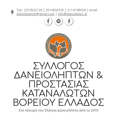
Θεσσαλονίκη Καρατάσου 7, TK 54626 τ
Skip
Τηλ.:
2310522126
|
2510836705
|
2114108039
| email:
danioliptesgr@gmail.com
|
info@danioliptes.gr
to
content
ΣΎΛΛΟΓΟΣ
ΔΑΝΕΙΟΛΗΠΤΏΝ &
ΠΡΟΣΤΑΣΊΑΣ
ΚΑΤΑΝΑΛΩΤΏΝ
ΒΟΡΕΊΟΥ ΕΛΛΆΔΟΣ
Στο πλευρό του Έλληνα Δανειολήπτη από το 2010