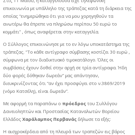
Στις 11 Μαΐου, η καταγγέλουσα είχε τηλεφωνική
επικοινωνία με υπάλληλο της τράπεζας κατά τη διάρκεια της
οποίας “ενημερώθηκα ότι για να μου χορηγηθούν τα
ανωτέρω θα έπρεπε να πληρώσω περίπου 50 ευρώ το
κομμάτι” , όπως αναφέρεται στην καταγγελία.
Ο Σύλλογος επικοινώνησε με το εν λόγω υποκατάστημα της
τράπεζας. “Το κάθε αντίγραφο σύμβασης κοστίζει 30 ευρώ ,
σύμφωνα με τον διαδικτυακό τιμοκατάλογο. Όλες οι
συμβάσεις έχουν δοθεί στην αρχή σε τρία αντίγραφα. Ήδη
δύο φορές δόθηκαν δωρεάν” μας απάντησαν,
διευκρινίζοντας ότι “αν έχει προσφύγει στο ν.3869/2019
(νόμο Κατσέλη), είναι δωρεάν”.
Με αφορμή τα παραπάνω ο
πρόεδρος
του Συλλόγου
Δανειοληπτών και Προστασίας Καταναλωτών Βορείου
Ελλάδος
Χαράλαμπος Περβανάς
δήλωσε τα εξής:
Η αισχροκέρδεια από τη πλευρά των τραπεζών εις βάρος