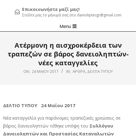
Επικοινωνήστε μαζί μας!
Στείλτε μας το μήνυμά σας στο danioliptesgr@gmail.com
Primary
Menu
Navigation
Menu
Ατέρμονη η αισχροκέρδεια των
τραπεζών σε βάρος δανειοληπτών-
νέες καταγγελίες
ON:
24 ΜΑΪ́ΟΥ 2017
IN:
ΆΡΘΡΑ
,
ΔΕΛΤΊΑ ΤΎΠΟΥ
ΔΕΛΤΙΟ ΤΥΠΟΥ 24 Μαΐου 2017
Νέα καταγγελία για παράνομες τραπεζικές χρεώσεις σε
βάρος δανειοληπτών τέθηκε υπόψη του
Συλλόγου
Δανειοληπτών και Προστασίας Καταναλωτών