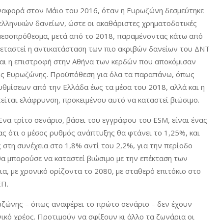
αναφορά στον Μάιο του 2016, όταν η Ευρωζώνη δεσμεύτηκε
 ελληνικών δανείων, ώστε οι ακαθάριστες χρηματοδοτικές
μεσοπρόθεσμα, μετά από το 2018, παραμένοντας κάτω από
ξεταστεί η αντικατάσταση των πιο ακριβών δανείων του ΔΝΤ
και η επιστροφή στην Αθήνα των κερδών που αποκόμισαν
της Ευρωζώνης. Προϋπόθεση για όλα τα παραπάνω, όπως
υθμίσεων από την Ελλάδα έως τα μέσα του 2018, αλλά και η
τείται ελάφρυνση, προκειμένου αυτό να καταστεί βιώσιμο.
 Ένα τρίτο σενάριο, βάσει του εγγράφου του ESM, είναι ένας
 ότι ο μέσος ρυθμός ανάπτυξης θα φτάνει το 1,25%, και
τη συνέχεια στο 1,8% αντί του 2,2%, για την περίοδο
θα μπορούσε να καταστεί βιώσιμο με την επέκταση των
, με χρονικό ορίζοντα το 2080, με σταθερό επιτόκιο στο
ΕΠ.
ρωζώνης – όπως αναφέρει το πρώτο σενάριο – δεν έχουν
ικό χρέος. Προτιμούν να σφίξουν κι άλλο τα ζωνάρια οι