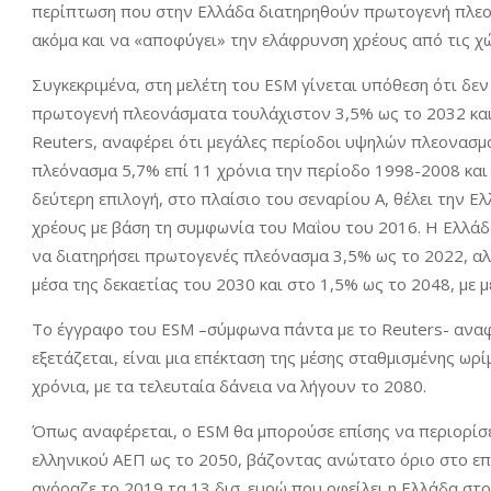
περίπτωση που στην Ελλάδα διατηρηθούν πρωτογενή πλεον
ακόμα και να «αποφύγει» την ελάφρυνση χρέους από τις χ
Συγκεκριμένα, στη μελέτη του ESM γίνεται υπόθεση ότι δεν
πρωτογενή πλεονάσματα τουλάχιστον 3,5% ως το 2032 και
Reuters, αναφέρει ότι μεγάλες περίοδοι υψηλών πλεονασμ
πλεόνασμα 5,7% επί 11 χρόνια την περίοδο 1998-2008 και 
δεύτερη επιλογή, στο πλαίσιο του σεναρίου Α, θέλει την 
χρέους με βάση τη συμφωνία του Μαΐου του 2016. Η Ελλάδα
να διατηρήσει πρωτογενές πλεόνασμα 3,5% ως το 2022, αλ
μέσα της δεκαετίας του 2030 και στο 1,5% ως το 2048, με
Το έγγραφο του ESM –σύμφωνα πάντα με το Reuters- αναφ
εξετάζεται, είναι μια επέκταση της μέσης σταθμισμένης ωρ
χρόνια, με τα τελευταία δάνεια να λήγουν το 2080.
Όπως αναφέρεται, ο ESM θα μπορούσε επίσης να περιορίσ
ελληνικού ΑΕΠ ως το 2050, βάζοντας ανώτατο όριο στο επι
αγόραζε το 2019 τα 13 δισ. ευρώ που οφείλει η Ελλάδα στ