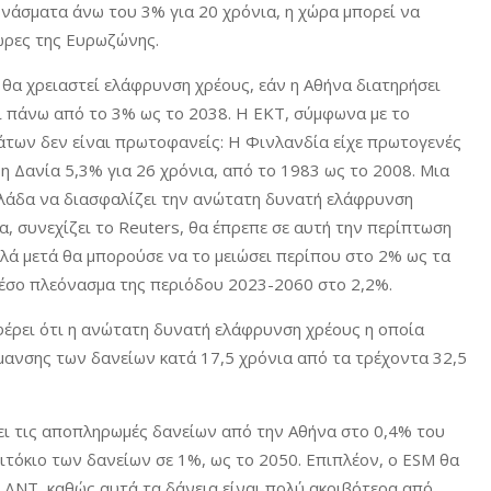
άσματα άνω του 3% για 20 χρόνια, η χώρα μπορεί να
ώρες της Ευρωζώνης.
 θα χρειαστεί ελάφρυνση χρέους, εάν η Αθήνα διατηρήσει
 πάνω από το 3% ως το 2038. Η ΕΚΤ, σύμφωνα με το
άτων δεν είναι πρωτοφανείς: Η Φινλανδία είχε πρωτογενές
η Δανία 5,3% για 26 χρόνια, από το 1983 ως το 2008. Μια
Ελλάδα να διασφαλίζει την ανώτατη δυνατή ελάφρυνση
, συνεχίζει το Reuters, θα έπρεπε σε αυτή την περίπτωση
λά μετά θα μπορούσε να το μειώσει περίπου στο 2% ως τα
 μέσο πλεόνασμα της περιόδου 2023-2060 στο 2,2%.
έρει ότι η ανώτατη δυνατή ελάφρυνση χρέους η οποία
ίμανσης των δανείων κατά 17,5 χρόνια από τα τρέχοντα 32,5
ει τις αποπληρωμές δανείων από την Αθήνα στο 0,4% του
τόκιο των δανείων σε 1%, ως το 2050. Επιπλέον, ο ESM θα
ο ΔΝΤ, καθώς αυτά τα δάνεια είναι πολύ ακριβότερα από