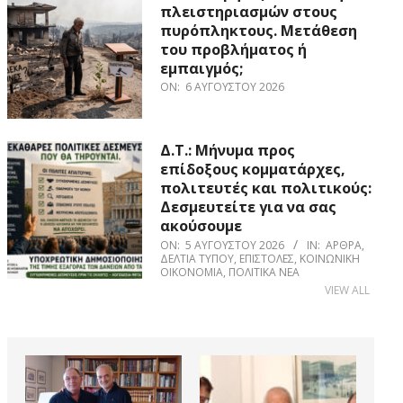
πλειστηριασμών στους
πυρόπληκτους. Μετάθεση
του προβλήματος ή
εμπαιγμός;
ON:
6 ΑΥΓΟΎΣΤΟΥ 2026
Δ.Τ.: Μήνυμα προς
επίδοξους κομματάρχες,
πολιτευτές και πολιτικούς:
Δεσμευτείτε για να σας
ακούσουμε
ON:
5 ΑΥΓΟΎΣΤΟΥ 2026
IN:
ΆΡΘΡΑ
,
ΔΕΛΤΊΑ ΤΎΠΟΥ
,
ΕΠΙΣΤΟΛΈΣ
,
ΚΟΙΝΩΝΙΚΉ
ΟΙΚΟΝΟΜΊΑ
,
ΠΟΛΙΤΙΚΆ ΝΈΑ
VIEW ALL