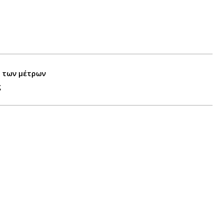
 των μέτρων
ς