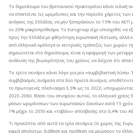
Το δημοσίευμα του βρετανικού πρακτορείου κάνει ειδική 
να επεκτείνει τις ωριμάνσεις και την περίοδο χάριτος των
ανάγκες της Ελλάδας να μην ξεπεράσουν το 15% του ΑΕΠ 
το 20% μακροπρόθεσμα. Το Eurogroup είχε υποσχεθεί να ε
προς την Ελλάδα με φθηνότερη ευρωπαϊκή πίστωση, αλλά 
από ελληνικά ομόλογα οι κεντρικές τράπεζες των χωρών 
σημειώνεται στο δημοσίευμα, είναι η εφαρμογή των μεταρρ
ανάλυση της βιωσιμότητας του χρέους να δείχνει ότι απαι
Το τρίτο σενάριο κάνει λόγο για μια «συμβιβαστική λύση».
συμβιβασμός ανάμεσα στα δύο πρώτα συνέρια, υποθέτοντας
το πρωτογενές πλεόνασμα 3,5% ως το 2022, υποχωρώντας σ
2023-2060. Βάσει του σεναρίου αυτού, το ελληνικό χρέος 
μέσων ωριμάνσεων των ευρωπαϊκών δανείων κατά 15 χρόνια
1% μέχρι το 2050 και «ταβάνι» απόσβεσης στο 0,4% του Α
Τι προκύπτει από αυτά τα τρία σενάρια; Οι χώρες της Ευ
καμιά απολύτως διάθεση και πρόθεση να μειώσουν το ελλην