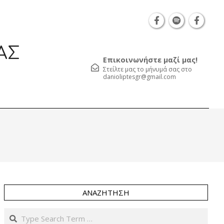
Θεσσαλονίκη Καρατάσου 7, TK 54626 τηλ.: 231 05
ΑΣ
Επικοινωνήστε μαζί μας!
Στείλτε μας το μήνυμά σας στο
danioliptesgr@gmail.com
Prim
Navi
Men
ΑΝΑΖΉΤΗΣΗ
Search