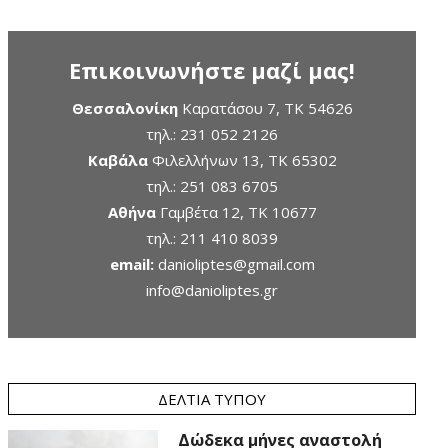
Επικοινωνήστε μαζί μας!
Θεσσαλονίκη
Καρατάσου 7, TK 54626
τηλ.:
231 052 2126
Καβάλα
Φιλελλήνων 13, ΤΚ 65302
τηλ.:
251 083 6705
Αθήνα
Γαμβέτα 12, ΤΚ 10677
τηλ.:
211 410 8039
email:
danioliptes@gmail.com
info@danioliptes.gr
ΔΕΛΤΊΑ ΤΎΠΟΥ
Δώδεκα μήνες αναστολή