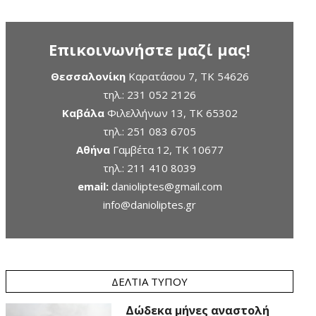
Επικοινωνήστε μαζί μας!
Θεσσαλονίκη
Καρατάσου 7, TK 54626
τηλ.:
231 052 2126
Καβάλα
Φιλελλήνων 13, ΤΚ 65302
τηλ.:
251 083 6705
Αθήνα
Γαμβέτα 12, ΤΚ 10677
τηλ.:
211 410 8039
email:
danioliptes@gmail.com
info@danioliptes.gr
ΔΕΛΤΊΑ ΤΎΠΟΥ
Δώδεκα μήνες αναστολή