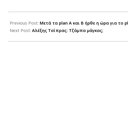
2017-
11-
Previous Post:
Μετά τα plan A και Β ήρθε η ώρα για το p
14
Next Post:
Αλέξης Τσίπρας: Τζάμπα μάγκας;