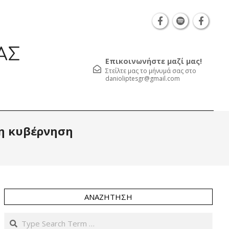
Θεσσαλονίκη Καρατάσου 7, TK 54626 τηλ.: 231 05
ΑΣ
Επικοινωνήστε μαζί μας!
Στείλτε μας το μήνυμά σας στο
danioliptesgr@gmail.com
Prim
 η κυβέρνηση
Navi
Men
ΑΝΑΖΉΤΗΣΗ
Search