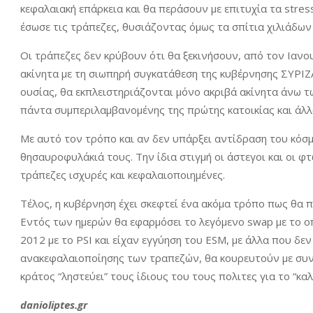
κεφαλαιακή επάρκεια και θα περάσουν με επιτυχία τα stres
έσωσε τις τράπεζες, θυσιάζοντας όμως τα σπίτια χιλιάδω
Οι τράπεζες δεν κρύβουν ότι θα ξεκινήσουν, από τον Ιανο
ακίνητα με τη σιωπηρή συγκατάθεση της κυβέρνησης ΣΥΡΙΖ
ουσίας, θα εκπλειστηριάζονται μόνο ακριβά ακίνητα άνω τ
πάντα συμπεριλαμβανομένης της πρώτης κατοικίας και άλλ
Με αυτό τον τρόπο και αν δεν υπάρξει αντίδραση του κόσμ
θησαυροφυλάκιά τους. Την ίδια στιγμή οι άστεγοι και οι φ
τράπεζες ισχυρές και κεφαλαιοποιημένες.
Τέλος, η κυβέρνηση έχει σκεφτεί ένα ακόμα τρόπο πως θα π
Εντός των ημερών θα εφαρμόσει το λεγόμενο swap με το οπ
2012 με το PSI και είχαν εγγύηση του ESM, με άλλα που δε
ανακεφαλαιοποίησης των τραπεζών, θα κουρευτούν με συνο
κράτος “ληστεύει” τους ίδιους του τους πολιτες για το “κ
danioliptes.gr