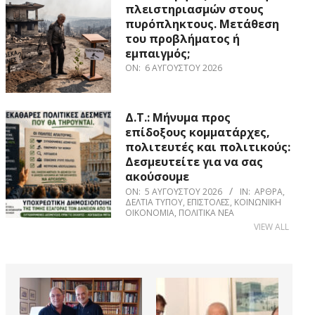
πλειστηριασμών στους
πυρόπληκτους. Μετάθεση
του προβλήματος ή
εμπαιγμός;
ON:
6 ΑΥΓΟΎΣΤΟΥ 2026
Δ.Τ.: Μήνυμα προς
επίδοξους κομματάρχες,
πολιτευτές και πολιτικούς:
Δεσμευτείτε για να σας
ακούσουμε
ON:
5 ΑΥΓΟΎΣΤΟΥ 2026
IN:
ΆΡΘΡΑ
,
ΔΕΛΤΊΑ ΤΎΠΟΥ
,
ΕΠΙΣΤΟΛΈΣ
,
ΚΟΙΝΩΝΙΚΉ
ΟΙΚΟΝΟΜΊΑ
,
ΠΟΛΙΤΙΚΆ ΝΈΑ
VIEW ALL