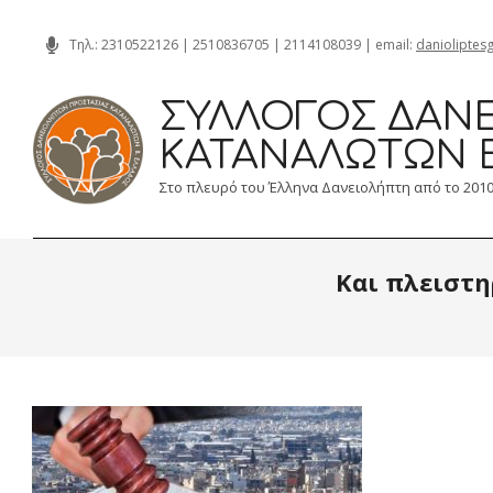
Skip
Τηλ.:
2310522126
|
2510836705
|
2114108039
| email:
danioliptes
to
content
ΣΎΛΛΟΓΟΣ ΔΑΝΕ
ΚΑΤΑΝΑΛΩΤΏΝ 
Στο πλευρό του Έλληνα Δανειολήπτη από το 201
Και πλειστη