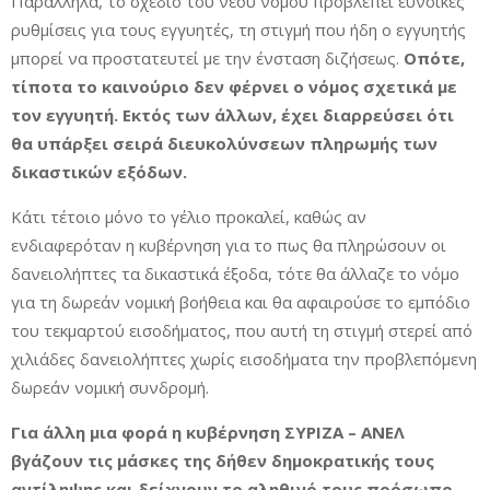
Παράλληλα, το σχέδιο του νέου νόμου προβλέπει ευνοϊκές
ρυθμίσεις για τους εγγυητές, τη στιγμή που ήδη ο εγγυητής
μπορεί να προστατευτεί με την ένσταση διζήσεως.
Οπότε,
τίποτα το καινούριο δεν φέρνει ο νόμος σχετικά με
τον εγγυητή. Εκτός των άλλων, έχει διαρρεύσει ότι
θα υπάρξει σειρά διευκολύνσεων πληρωμής των
δικαστικών εξόδων.
Κάτι τέτοιο μόνο το γέλιο προκαλεί, καθώς αν
ενδιαφερόταν η κυβέρνηση για το πως θα πληρώσουν οι
δανειολήπτες τα δικαστικά έξοδα, τότε θα άλλαζε το νόμο
για τη δωρεάν νομική βοήθεια και θα αφαιρούσε το εμπόδιο
του τεκμαρτού εισοδήματος, που αυτή τη στιγμή στερεί από
χιλιάδες δανειολήπτες χωρίς εισοδήματα την προβλεπόμενη
δωρεάν νομική συνδρομή.
Για άλλη μια φορά η κυβέρνηση ΣΥΡΙΖΑ – ΑΝΕΛ
βγάζουν τις μάσκες της δήθεν δημοκρατικής τους
αντίληψης και δείχνουν το αληθινό τους πρόσωπο,