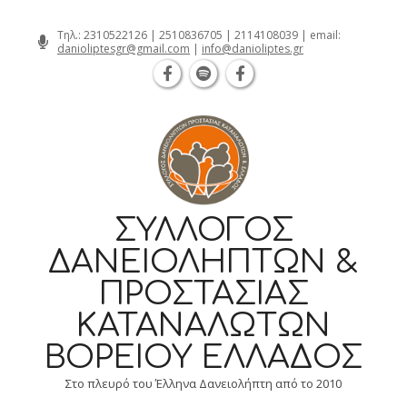
Θεσσαλονίκη Καρατάσου 7, TK 54626 τ
Skip
Τηλ.:
2310522126
|
2510836705
|
2114108039
| email:
danioliptesgr@gmail.com
|
info@danioliptes.gr
to
content
ΣΎΛΛΟΓΟΣ
ΔΑΝΕΙΟΛΗΠΤΏΝ &
ΠΡΟΣΤΑΣΊΑΣ
ΚΑΤΑΝΑΛΩΤΏΝ
ΒΟΡΕΊΟΥ ΕΛΛΆΔΟΣ
Στο πλευρό του Έλληνα Δανειολήπτη από το 2010