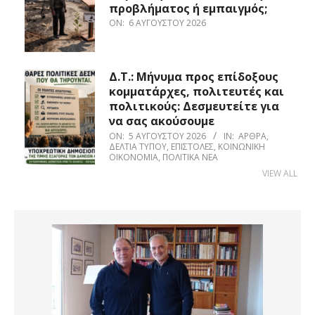
προβλήματος ή εμπαιγμός;
ON:
6 ΑΥΓΟΎΣΤΟΥ 2026
Δ.Τ.: Μήνυμα προς επίδοξους
κομματάρχες, πολιτευτές και
πολιτικούς: Δεσμευτείτε για
να σας ακούσουμε
ON:
5 ΑΥΓΟΎΣΤΟΥ 2026
IN:
ΆΡΘΡΑ
,
ΔΕΛΤΊΑ ΤΎΠΟΥ
,
ΕΠΙΣΤΟΛΈΣ
,
ΚΟΙΝΩΝΙΚΉ
ΟΙΚΟΝΟΜΊΑ
,
ΠΟΛΙΤΙΚΆ ΝΈΑ
VIEW ALL