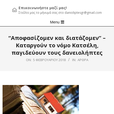
Επικοινωνήστε μαζί μας!
Στείλτε μας το μήνυμά σας στο danioliptesgr@gmail.com
Primary
Menu
Navigation
Menu
“Aποφασίζομεν και διατάζομεν” –
Καταργούν το νόμο Κατσέλη,
παγιδεύουν τους δανειολήπτες
ON:
5 ΦΕΒΡΟΥΑΡΊΟΥ 2018
IN:
ΆΡΘΡΑ