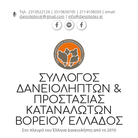
Θεσσαλονίκη Καρατάσου 7, TK 54626 τη
Skip
Τηλ.:
2310522126
|
2510836705
|
2114108039
| email:
danioliptesgr@gmail.com
|
info@danioliptes.gr
to
content
ΣΎΛΛΟΓΟΣ
ΔΑΝΕΙΟΛΗΠΤΏΝ &
ΠΡΟΣΤΑΣΊΑΣ
ΚΑΤΑΝΑΛΩΤΏΝ
ΒΟΡΕΊΟΥ ΕΛΛΆΔΟΣ
Στο πλευρό του Έλληνα Δανειολήπτη από το 2010