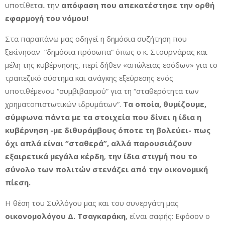
υποτίθεται την
απόφαση που απεκατέστησε την ορθή
εφαρμογή του νόμου!
Στα παραπάνω μας οδηγεί η δημόσια συζήτηση που
ξεκίνησαν “δημόσια πρόσωπα” όπως ο κ. Στουρνάρας και
μέλη της κυβέρνησης, περί δήθεν «απώλειας εσόδων» για το
τραπεζικό σύστημα και ανάγκης εξεύρεσης ενός
υποτιθέμενου “συμβιβασμού” για τη “σταθερότητα των
χρηματοπιστωτικών ιδρυμάτων”.
Τα οποία, θυμίζουμε,
σύμφωνα πάντα με τα στοιχεία που δίνει η ίδια η
κυβέρνηση -με διθυράμβους όποτε τη βολεύει- πως
όχι απλά είναι “σταθερά”, αλλά παρουσιάζουν
εξαιρετικά μεγάλα κέρδη
,
την ίδια στιγμή που το
σύνολο των πολιτών στενάζει από την οικονομική
πίεση.
Η θέση του Συλλόγου μας και του συνεργάτη μας
οικονομολόγου Δ. Τσαγκαράκη
, είναι σαφής: Εφόσον ο