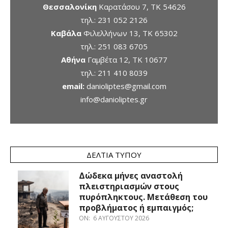
Θεσσαλονίκη
Καρατάσου 7, TK 54626
τηλ.:
231 052 2126
Καβάλα
Φιλελλήνων 13, ΤΚ 65302
τηλ.:
251 083 6705
Αθήνα
Γαμβέτα 12, ΤΚ 10677
τηλ.:
211 410 8039
email:
danioliptes@gmail.com
info@danioliptes.gr
ΔΕΛΤΊΑ ΤΎΠΟΥ
Δώδεκα μήνες αναστολή
πλειστηριασμών στους
πυρόπληκτους. Μετάθεση του
προβλήματος ή εμπαιγμός;
ON:
6 ΑΥΓΟΎΣΤΟΥ 2026