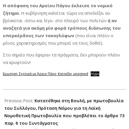
Η απόφαση του Αρείου Πάγου έκλεισε το νομικό
ζήτημα.
Η κυβέρνηση καλείται τώρα να αποδείξει αν
βρίσκεται -έστω και λίγο- στο πλευρό των πολιτών
ή αν
αναζητά για ακόμη μία φορά τρόπους διάσωσης του
υπερκέρδους των τοκογλύφων
(που είναι πλέον ο
μόνος χαρακτηρισμός που μπορεί να τους δοθεί).
Στο σημείο που έφεραν τα πράγματα, δεν μπορούν πλέον
να κρυφτούν!
Eρωτηση_Σχετικά με Άρειο Πάγο_Κατσέλη_unsigned
Λήψη
2026-
06-
Previous Post:
Κατατέθηκε στη Βουλή, με πρωτοβουλία
22
του Συλλόγου, Πρόταση Νόμου για τη Λαϊκή
Νομοθετική Πρωτοβουλία που προβλέπει το άρθρο 73
παρ. 6 του Συντάγματος