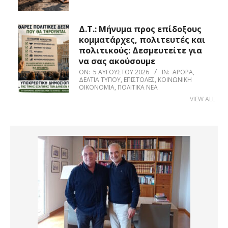
Δ.Τ.: Μήνυμα προς επίδοξους
κομματάρχες, πολιτευτές και
πολιτικούς: Δεσμευτείτε για
να σας ακούσουμε
ON:
5 ΑΥΓΟΎΣΤΟΥ 2026
IN:
ΆΡΘΡΑ
,
ΔΕΛΤΊΑ ΤΎΠΟΥ
,
ΕΠΙΣΤΟΛΈΣ
,
ΚΟΙΝΩΝΙΚΉ
ΟΙΚΟΝΟΜΊΑ
,
ΠΟΛΙΤΙΚΆ ΝΈΑ
VIEW ALL