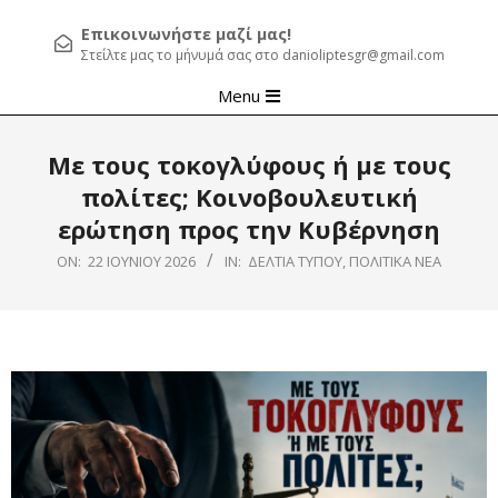
Επικοινωνήστε μαζί μας!
Στείλτε μας το μήνυμά σας στο danioliptesgr@gmail.com
Primary
Menu
Navigation
Menu
Με τους τοκογλύφους ή με τους
πολίτες; Κοινοβουλευτική
ερώτηση προς την Κυβέρνηση
ON:
22 ΙΟΥΝΊΟΥ 2026
IN:
ΔΕΛΤΊΑ ΤΎΠΟΥ
,
ΠΟΛΙΤΙΚΆ ΝΈΑ