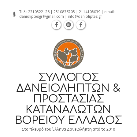
Θεσσαλονίκη Καρατάσου 7, TK 54626 τ
Skip
Τηλ.:
2310522126
|
2510836705
|
2114108039
| email:
danioliptesgr@gmail.com
|
info@danioliptes.gr
to
content
ΣΎΛΛΟΓΟΣ
ΔΑΝΕΙΟΛΗΠΤΏΝ &
ΠΡΟΣΤΑΣΊΑΣ
ΚΑΤΑΝΑΛΩΤΏΝ
ΒΟΡΕΊΟΥ ΕΛΛΆΔΟΣ
Στο πλευρό του Έλληνα Δανειολήπτη από το 2010