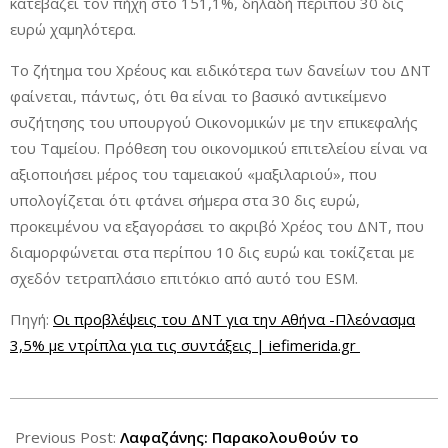
κατεβάζει τον πήχη στο 151,1%, δηλαδή περίπου 30 δις
ευρώ χαμηλότερα.
Το ζήτημα του Χρέους και ειδικότερα των δανείων του ΔΝΤ
φαίνεται, πάντως, ότι θα είναι το βασικό αντικείμενο
συζήτησης του υπουργού Οικονομικών με την επικεφαλής
του Ταμείου. Πρόθεση του οικονομικού επιτελείου είναι να
αξιοποιήσει μέρος του ταμειακού «μαξιλαριού», που
υπολογίζεται ότι φτάνει σήμερα στα 30 δις ευρώ,
προκειμένου να εξαγοράσει το ακριβό Χρέος του ΔΝΤ, που
διαμορφώνεται στα περίπου 10 δις ευρώ και τοκίζεται με
σχεδόν τετραπλάσιο επιτόκιο από αυτό του ESM.
Πηγή:
Οι προβλέψεις του ΔΝΤ για την Αθήνα -Πλεόνασμα
3,5% με ντρίπλα για τις συντάξεις | iefimerida.gr
2018-
10-
Previous Post:
Λαφαζάνης: Παρακολουθούν το