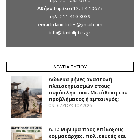
τηλ.:
251 083 6705
Αθήνα
Γαμβέτα 12, ΤΚ 10677
τηλ.:
211 410 8039
email:
danioliptes@gmail.com
info@danioliptes.gr
ΔΕΛΤΊΑ ΤΎΠΟΥ
Δώδεκα μήνες αναστολή
πλειστηριασμών στους
πυρόπληκτους. Μετάθεση του
προβλήματος ή εμπαιγμός;
ON:
6 ΑΥΓΟΎΣΤΟΥ 2026
Δ.Τ.: Μήνυμα προς επίδοξους
κομματάρχες, πολιτευτές και