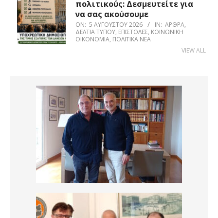
πολιτικούς: Δεσμευτείτε για
να σας ακούσουμε
ON:
5 ΑΥΓΟΎΣΤΟΥ 2026
IN:
ΆΡΘΡΑ
,
ΔΕΛΤΊΑ ΤΎΠΟΥ
,
ΕΠΙΣΤΟΛΈΣ
,
ΚΟΙΝΩΝΙΚΉ
ΟΙΚΟΝΟΜΊΑ
,
ΠΟΛΙΤΙΚΆ ΝΈΑ
VIEW ALL