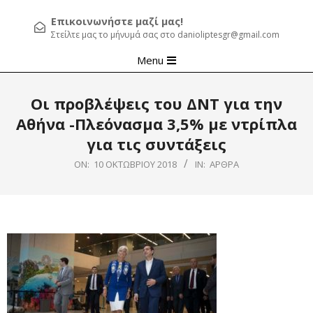
Επικοινωνήστε μαζί μας!
Στείλτε μας το μήνυμά σας στο danioliptesgr@gmail.com
Primary
Menu
Navigation
Menu
Οι προβλέψεις του ΔΝΤ για την
Αθήνα -Πλεόνασμα 3,5% με ντρίπλα
για τις συντάξεις
ON:
10 ΟΚΤΩΒΡΊΟΥ 2018
IN:
ΆΡΘΡΑ