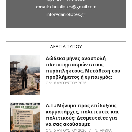
email:
danioliptes@gmail.com
info@danioliptes.gr
ΔΕΛΤΊΑ ΤΎΠΟΥ
Δώδεκα μήνες αναστολή
πλειστηριασμών στους
πυρόπληκτους. Μετάθεση του
προβλήματος ή εμπαιγμός;
ON:
6 ΑΥΓΟΎΣΤΟΥ 2026
Δ.Τ.: Μήνυμα προς επίδοξους
κομματάρχες, πολιτευτές και
πολιτικούς: Δεσμευτείτε για
να σας ακούσουμε
ON:
5 ΑΥΓΟΎΣΤΟΥ 2026
IN:
ΆΡΘΡΑ
,