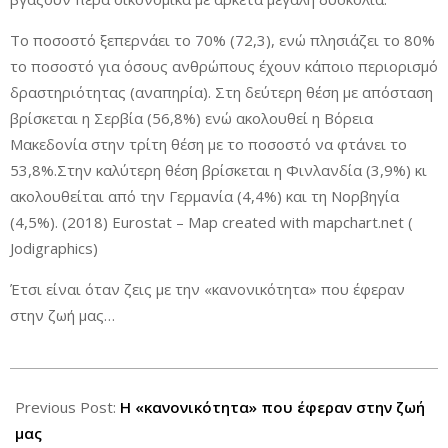
Το ποσοστό ξεπερνάει το 70% (72,3), ενώ πλησιάζει το 80%
το ποσοστό για όσους ανθρώπους έχουν κάποιο περιορισμό
δραστηριότητας (αναπηρία). Στη δεύτερη θέση με απόσταση
βρίσκεται η Σερβία (56,8%) ενώ ακολουθεί η Βόρεια
Μακεδονία στην τρίτη θέση με το ποσοστό να φτάνει το
53,8%.Στην καλύτερη θέση βρίσκεται η Φινλανδία (3,9%) κι
ακολουθείται από την Γερμανία (4,4%) και τη Νορβηγία
(4,5%). (2018) Eurostat – Map created with mapchart.net (
Jodigraphics)
Έτσι είναι όταν ζεις με την «κανονικότητα» που έφεραν
στην ζωή μας…
2019-
11-
Previous Post:
Η «κανονικότητα» που έφεραν στην ζωή
01
μας