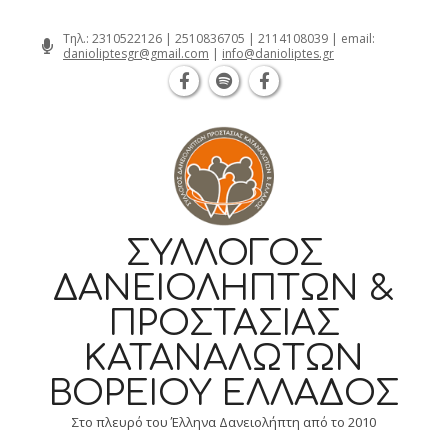
Θεσσαλονίκη Καρατάσου 7, TK 54626 
Skip
Τηλ.:
2310522126
|
2510836705
|
2114108039
| email:
danioliptesgr@gmail.com
|
info@danioliptes.gr
to
content
ΣΎΛΛΟΓΟΣ
ΔΑΝΕΙΟΛΗΠΤΏΝ &
ΠΡΟΣΤΑΣΊΑΣ
ΚΑΤΑΝΑΛΩΤΏΝ
ΒΟΡΕΊΟΥ ΕΛΛΆΔΟΣ
Στο πλευρό του Έλληνα Δανειολήπτη από το 2010