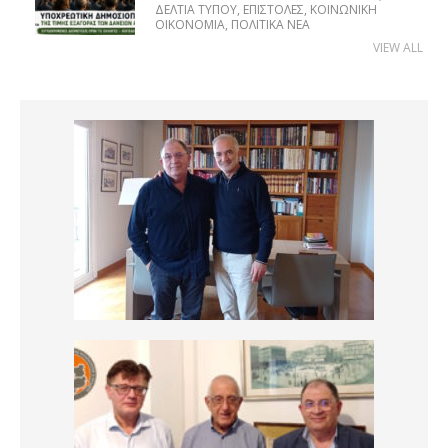
ΔΕΛΤΊΑ ΤΎΠΟΥ
,
ΕΠΙΣΤΟΛΈΣ
,
ΚΟΙΝΩΝΙΚΉ
ΟΙΚΟΝΟΜΊΑ
,
ΠΟΛΙΤΙΚΆ ΝΈΑ
VIEW ALL