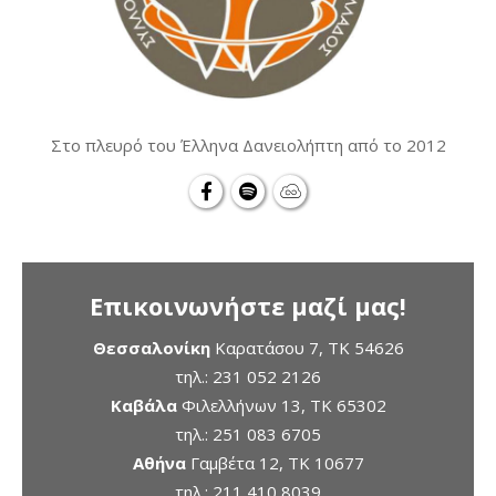
Στο πλευρό του Έλληνα Δανειολήπτη από το 2012
Επικοινωνήστε μαζί μας!
Θεσσαλονίκη
Καρατάσου 7, TK 54626
τηλ.:
231 052 2126
Καβάλα
Φιλελλήνων 13, ΤΚ 65302
τηλ.:
251 083 6705
Αθήνα
Γαμβέτα 12, ΤΚ 10677
τηλ.:
211 410 8039