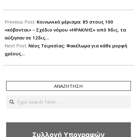
2020-
01-
Previous Post:
Κοινωνικό μέρισμα: 85 στους 100
07
«κόβονται» – Σχέδιο νόμου «ΗΡΑΚΛΗΣ» από 9δις. τα
αύξησαν σε 12δις…
Next Post:
Νέος Τειρεσίας: Φακέλωμα για κάθε μορφή
χρέους…
ΑΝΑΖΉΤΗΣΗ
Search
Συλλογή Υπογραφών