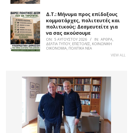
Δ.Τ.: Μήνυμα προς επίδοξους
κομματάρχες, πολιτευτές και
πολιτικούς: Δεσμευτείτε για
να σας ακούσουμε
ON:
5 ΑΥΓΟΎΣΤΟΥ 2026
IN:
ΆΡΘΡΑ
,
ΔΕΛΤΊΑ ΤΎΠΟΥ
,
ΕΠΙΣΤΟΛΈΣ
,
ΚΟΙΝΩΝΙΚΉ
ΟΙΚΟΝΟΜΊΑ
,
ΠΟΛΙΤΙΚΆ ΝΈΑ
VIEW ALL