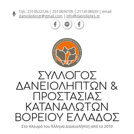
Θεσσαλονίκη Καρατάσου 7, TK 54626 τηλ.:
Skip
Τηλ.:
2310522126
|
2510836705
|
2114108039
| email:
danioliptesgr@gmail.com
|
info@danioliptes.gr
to
content
ΣΎΛΛΟΓΟΣ
ΔΑΝΕΙΟΛΗΠΤΏΝ &
ΠΡΟΣΤΑΣΊΑΣ
ΚΑΤΑΝΑΛΩΤΏΝ
ΒΟΡΕΊΟΥ ΕΛΛΆΔΟΣ
Στο πλευρό του Έλληνα Δανειολήπτη από το 2010