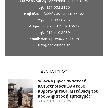
Θεσσαλονίκη
Καρατάσου 7, TK 54626
τηλ.:
231 052 2126
Καβάλα
Φιλελλήνων 13, ΤΚ 65302
τηλ.:
251 083 6705
Αθήνα
Γαμβέτα 12, ΤΚ 10677
τηλ.:
211 410 8039
email:
danioliptes@gmail.com
info@danioliptes.gr
ΔΕΛΤΊΑ ΤΎΠΟΥ
Δώδεκα μήνες αναστολή
πλειστηριασμών στους
πυρόπληκτους. Μετάθεση του
προβλήματος ή εμπαιγμός;
ON:
6 ΑΥΓΟΎΣΤΟΥ 2026