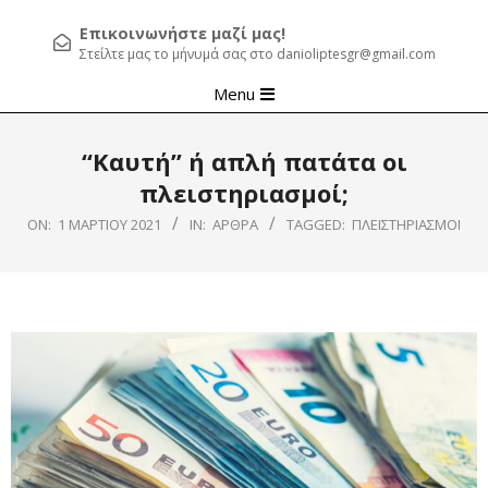
Επικοινωνήστε μαζί μας!
Στείλτε μας το μήνυμά σας στο danioliptesgr@gmail.com
Primary
Menu
Navigation
Menu
“Καυτή” ή απλή πατάτα οι
πλειστηριασμοί;
ON:
1 ΜΑΡΤΊΟΥ 2021
IN:
ΆΡΘΡΑ
TAGGED:
ΠΛΕΙΣΤΗΡΙΑΣΜΟΙ