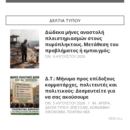
ΔΕΛΤΊΑ ΤΎΠΟΥ
Δώδεκα μήνες αναστολή
πλειστηριασμών στους
πυρόπληκτους. Μετάθεση του
προβλήματος ή εμπαιγμός;
ON:
6 ΑΥΓΟΎΣΤΟΥ 2026
Δ.Τ.: Μήνυμα προς επίδοξους
κομματάρχες, πολιτευτές και
πολιτικούς: Δεσμευτείτε για
να σας ακούσουμε
ON:
5 ΑΥΓΟΎΣΤΟΥ 2026
IN:
ΆΡΘΡΑ
,
ΔΕΛΤΊΑ ΤΎΠΟΥ
,
ΕΠΙΣΤΟΛΈΣ
,
ΚΟΙΝΩΝΙΚΉ
ΟΙΚΟΝΟΜΊΑ
,
ΠΟΛΙΤΙΚΆ ΝΈΑ
VIEW ALL