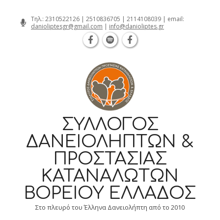
Θεσσαλονίκη Καρατάσου 7, TK 54626 τηλ.
Skip
Τηλ.:
2310522126
|
2510836705
|
2114108039
| email:
danioliptesgr@gmail.com
|
info@danioliptes.gr
to
content
ΣΎΛΛΟΓΟΣ
ΔΑΝΕΙΟΛΗΠΤΏΝ &
ΠΡΟΣΤΑΣΊΑΣ
ΚΑΤΑΝΑΛΩΤΏΝ
ΒΟΡΕΊΟΥ ΕΛΛΆΔΟΣ
Στο πλευρό του Έλληνα Δανειολήπτη από το 2010