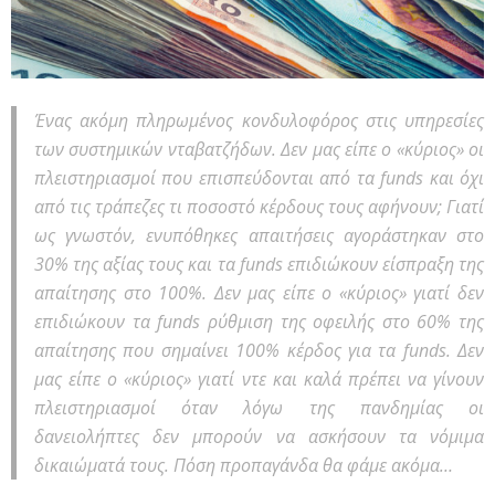
Ένας ακόμη πληρωμένος κονδυλοφόρος στις υπηρεσίες
των συστημικών νταβατζήδων. Δεν μας είπε ο «κύριος» οι
πλειστηριασμοί που επισπεύδονται από τα funds και όχι
από τις τράπεζες τι ποσοστό κέρδους τους αφήνουν; Γιατί
ως γνωστόν, ενυπόθηκες απαιτήσεις αγοράστηκαν στο
30% της αξίας τους και τα funds επιδιώκουν είσπραξη της
απαίτησης στο 100%. Δεν μας είπε ο «κύριος» γιατί δεν
επιδιώκουν τα funds ρύθμιση της οφειλής στο 60% της
απαίτησης που σημαίνει 100% κέρδος για τα funds. Δεν
μας είπε ο «κύριος» γιατί ντε και καλά πρέπει να γίνουν
πλειστηριασμοί όταν λόγω της πανδημίας οι
δανειολήπτες δεν μπορούν να ασκήσουν τα νόμιμα
δικαιώματά τους. Πόση προπαγάνδα θα φάμε ακόμα…