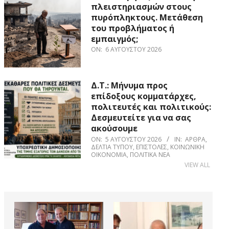
πλειστηριασμών στους
πυρόπληκτους. Μετάθεση
του προβλήματος ή
εμπαιγμός;
ON:
6 ΑΥΓΟΎΣΤΟΥ 2026
Δ.Τ.: Μήνυμα προς
επίδοξους κομματάρχες,
πολιτευτές και πολιτικούς:
Δεσμευτείτε για να σας
ακούσουμε
ON:
5 ΑΥΓΟΎΣΤΟΥ 2026
IN:
ΆΡΘΡΑ
,
ΔΕΛΤΊΑ ΤΎΠΟΥ
,
ΕΠΙΣΤΟΛΈΣ
,
ΚΟΙΝΩΝΙΚΉ
ΟΙΚΟΝΟΜΊΑ
,
ΠΟΛΙΤΙΚΆ ΝΈΑ
VIEW ALL