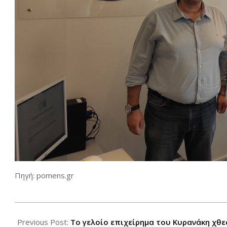
Πηγή: pomens.gr
2021-
06-
Previous Post:
Το γελοίο επιχείρημα του Κυρανάκη χθε