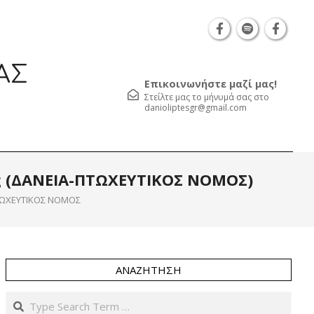
Θεσσαλονίκη Καρατάσου 7, TK 54626 τηλ.: 231 052 2
ΑΣ
Επικοινωνήστε μαζί μας!
Στείλτε μας το μήνυμά σας στο
danioliptesgr@gmail.com
Prim
ης (ΔΑΝΕΙΑ-ΠΤΩΧΕΥΤΙΚΟΣ ΝΟΜΟΣ)
Navi
Men
ΩΧΕΥΤΙΚΟΣ ΝΟΜΟΣ
ΑΝΑΖΉΤΗΣΗ
Search