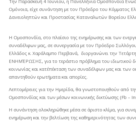
Την Παρασκευή 4 Ιουνίου, η Πανελλήνια Ομοσπονδία Ενώ
Ομόνοια, είχε συνάντηση με τον Πρόεδρο του Κόμματος 
Δανειοληπτών και Προστασίας Καταναλωτών Βορείου Ελλά
Η Ομοσπονδία, στο πλαίσιο της ενημέρωσης και των ενεργ
συναδέλφων μας, σε συνεργασία με τον Πρόεδρο Συλλόγο
Ελλάδος κ. Χαράλαμπο Περβανά, διοργανώνει την Τετάρτ
ΕΝΗΜΈΡΩΣΗΣ, για το τεράστιο πρόβλημα του ιδιωτικού δαν
κοινωνίας και κατ΄επέκταση των συναδέλφων μας και των ο
απαντηθούν ερωτήματα και απορίες.
Λεπτομέρειες για την Ημερίδα, θα γνωστοποιηθούν από τη
Ομοσπονδίας και των μέσων κοινωνικής δικτύωσης (Fb – I
Η συνάντηση ολοκληρώθηκε μέσα σε άριστο κλίμα, για συν
ενημέρωση και την βελτίωση της καθημερινότητας των συν