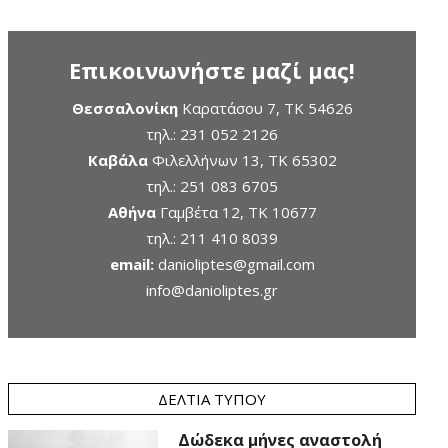
Επικοινωνήστε μαζί μας!
Θεσσαλονίκη
Καρατάσου 7, TK 54626
τηλ.:
231 052 2126
Καβάλα
Φιλελλήνων 13, ΤΚ 65302
τηλ.:
251 083 6705
Αθήνα
Γαμβέτα 12, ΤΚ 10677
τηλ.:
211 410 8039
email:
danioliptes@gmail.com
info@danioliptes.gr
ΔΕΛΤΊΑ ΤΎΠΟΥ
Δώδεκα μήνες αναστολή