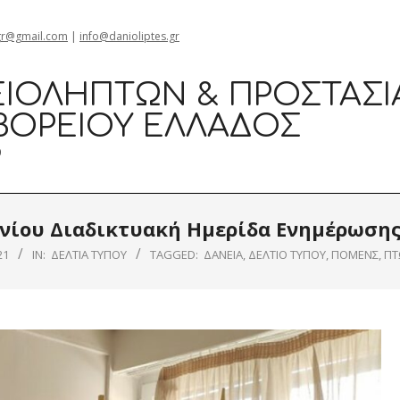
gr@gmail.com
|
info@danioliptes.gr
ΙΟΛΗΠΤΏΝ & ΠΡΟΣΤΑΣΊ
ΒΟΡΕΊΟΥ ΕΛΛΆΔΟΣ
0
υνίου Διαδικτυακή Ημερίδα Ενημέρωσ
21
IN:
ΔΕΛΤΊΑ ΤΎΠΟΥ
TAGGED:
ΔΑΝΕΙΑ
,
ΔΕΛΤΙΟ ΤΥΠΟΥ
,
ΠΟΜΕΝΣ
,
ΠΤ