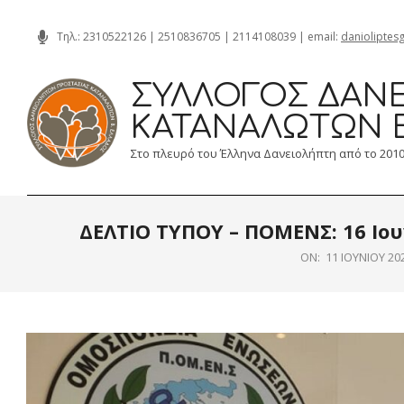
Skip
Τηλ.:
2310522126
|
2510836705
|
2114108039
| email:
danioliptes
to
content
ΣΎΛΛΟΓΟΣ ΔΑΝΕ
ΚΑΤΑΝΑΛΩΤΏΝ 
Στο πλευρό του Έλληνα Δανειολήπτη από το 201
ΔΕΛΤΙΟ ΤΥΠΟΥ – ΠΟΜΕΝΣ: 16 Ιο
ON:
11 ΙΟΥΝΊΟΥ 20