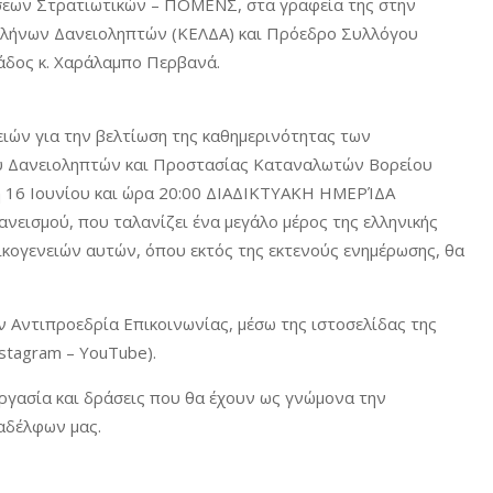
σεων Στρατιωτικών – ΠΟΜΕΝΣ, στα γραφεία της στην
Ελλήνων Δανειοληπτών (ΚΕΛΔΑ) και Πρόεδρο Συλλόγου
δος κ. Χαράλαμπο Περβανά.
ειών για την βελτίωση της καθημερινότητας των
υ Δανειοληπτών και Προστασίας Καταναλωτών Βορείου
η 16 Ιουνίου και ώρα 20:00 ΔΙΑΔΙΚΤΥΑΚΗ ΗΜΕΡΊΔΑ
εισμού, που ταλανίζει ένα μεγάλο μέρος της ελληνικής
ικογενειών αυτών, όπου εκτός της εκτενούς ενημέρωσης, θα
ν Αντιπροεδρία Επικοινωνίας, μέσω της ιστοσελίδας της
nstagram – YouTube).
εργασία και δράσεις που θα έχουν ως γνώμονα την
αδέλφων μας.