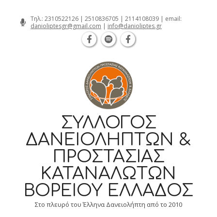
Θεσσαλονίκη Καρατάσου 7, TK 54626 τηλ.
Skip
Τηλ.:
2310522126
|
2510836705
|
2114108039
| email:
danioliptesgr@gmail.com
|
info@danioliptes.gr
to
content
ΣΎΛΛΟΓΟΣ
ΔΑΝΕΙΟΛΗΠΤΏΝ &
ΠΡΟΣΤΑΣΊΑΣ
ΚΑΤΑΝΑΛΩΤΏΝ
ΒΟΡΕΊΟΥ ΕΛΛΆΔΟΣ
Στο πλευρό του Έλληνα Δανειολήπτη από το 2010