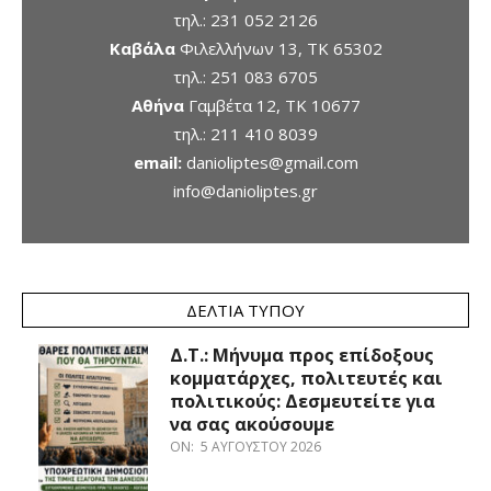
τηλ.:
231 052 2126
Καβάλα
Φιλελλήνων 13, ΤΚ 65302
τηλ.:
251 083 6705
Αθήνα
Γαμβέτα 12, ΤΚ 10677
τηλ.:
211 410 8039
email:
danioliptes@gmail.com
info@danioliptes.gr
ΔΕΛΤΊΑ ΤΎΠΟΥ
Δ.Τ.: Μήνυμα προς επίδοξους
κομματάρχες, πολιτευτές και
πολιτικούς: Δεσμευτείτε για
να σας ακούσουμε
ON:
5 ΑΥΓΟΎΣΤΟΥ 2026