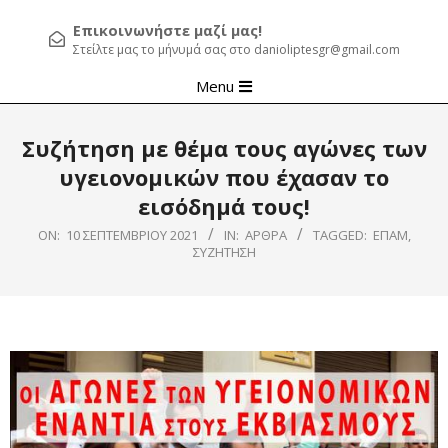
Επικοινωνήστε μαζί μας!
Στείλτε μας το μήνυμά σας στο danioliptesgr@gmail.com
Primary
Menu
Navigation
Menu
Συζήτηση με θέμα τους αγώνες των
υγειονομικών που έχασαν το
εισόδημά τους!
ON:
10 ΣΕΠΤΕΜΒΡΊΟΥ 2021
IN:
ΆΡΘΡΑ
TAGGED:
ΕΠΑΜ
,
ΣΥΖΗΤΗΣΗ