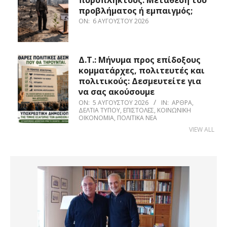
πυρόπληκτους. Μετάθεση του
προβλήματος ή εμπαιγμός;
ON:
6 ΑΥΓΟΎΣΤΟΥ 2026
Δ.Τ.: Μήνυμα προς επίδοξους
κομματάρχες, πολιτευτές και
πολιτικούς: Δεσμευτείτε για
να σας ακούσουμε
ON:
5 ΑΥΓΟΎΣΤΟΥ 2026
IN:
ΆΡΘΡΑ
,
ΔΕΛΤΊΑ ΤΎΠΟΥ
,
ΕΠΙΣΤΟΛΈΣ
,
ΚΟΙΝΩΝΙΚΉ
ΟΙΚΟΝΟΜΊΑ
,
ΠΟΛΙΤΙΚΆ ΝΈΑ
VIEW ALL