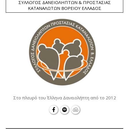
ΣΎΛΛΟΓΟΣ ΔΑΝΕΙΟΛΗΠΤΏΝ & ΠΡΟΣΤΑΣΊΑΣ
ΚΑΤΑΝΑΛΩΤΏΝ ΒΟΡΕΊΟΥ ΕΛΛΆΔΟΣ
Στο πλευρό του Έλληνα Δανειολήπτη από το 2012