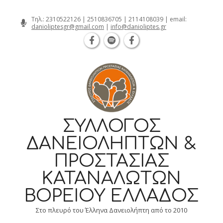
Θεσσαλονίκη Καρατάσου 7, TK 54626 τη
Skip
Τηλ.:
2310522126
|
2510836705
|
2114108039
| email:
danioliptesgr@gmail.com
|
info@danioliptes.gr
to
content
ΣΎΛΛΟΓΟΣ
ΔΑΝΕΙΟΛΗΠΤΏΝ &
ΠΡΟΣΤΑΣΊΑΣ
ΚΑΤΑΝΑΛΩΤΏΝ
ΒΟΡΕΊΟΥ ΕΛΛΆΔΟΣ
Στο πλευρό του Έλληνα Δανειολήπτη από το 2010