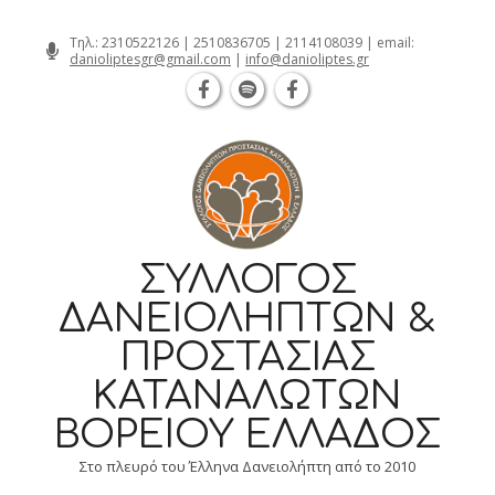
Θεσσαλονίκη Καρατάσου 7, TK 54626
Skip
Τηλ.:
2310522126
|
2510836705
|
2114108039
| email:
danioliptesgr@gmail.com
|
info@danioliptes.gr
to
content
ΣΎΛΛΟΓΟΣ
ΔΑΝΕΙΟΛΗΠΤΏΝ &
ΠΡΟΣΤΑΣΊΑΣ
ΚΑΤΑΝΑΛΩΤΏΝ
ΒΟΡΕΊΟΥ ΕΛΛΆΔΟΣ
Στο πλευρό του Έλληνα Δανειολήπτη από το 2010