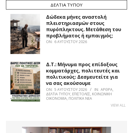
ΔΕΛΤΊΑ ΤΎΠΟΥ
Δώδεκα μήνες αναστολή
πλειστηριασμών στους
πυρόπληκτους. Μετάθεση του
προβλήματος ή εμπαιγμός;
ON:
6 ΑΥΓΟΎΣΤΟΥ 2026
Δ.Τ.: Μήνυμα προς επίδοξους
κομματάρχες, πολιτευτές και
πολιτικούς: Δεσμευτείτε για
να σας ακούσουμε
ON:
5 ΑΥΓΟΎΣΤΟΥ 2026
IN:
ΆΡΘΡΑ
,
ΔΕΛΤΊΑ ΤΎΠΟΥ
,
ΕΠΙΣΤΟΛΈΣ
,
ΚΟΙΝΩΝΙΚΉ
ΟΙΚΟΝΟΜΊΑ
,
ΠΟΛΙΤΙΚΆ ΝΈΑ
VIEW ALL