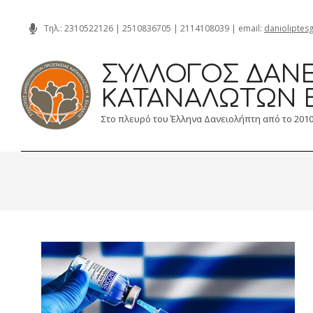
Skip
Τηλ.:
2310522126
|
2510836705
|
2114108039
| email:
danioliptes
to
content
ΣΎΛΛΟΓΟΣ ΔΑΝΕ
ΚΑΤΑΝΑΛΩΤΏΝ 
Στο πλευρό του Έλληνα Δανειολήπτη από το 201