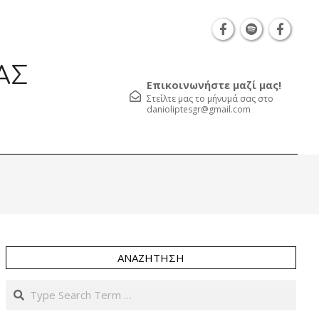
Θεσσαλονίκη Καρατάσου 7, TK 54626 τηλ.: 231 052 2
ΑΣ
Επικοινωνήστε μαζί μας!
Στείλτε μας το μήνυμά σας στο
danioliptesgr@gmail.com
Prim
Navi
Men
ΑΝΑΖΉΤΗΣΗ
Search