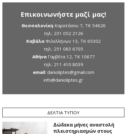
Επικοινωνήστε μαζί μας!
Θεσσαλονίκη
Καρατάσου 7, TK 54626
τηλ.:
231 052 2126
Καβάλα
Φιλελλήνων 13, ΤΚ 65302
τηλ.:
251 083 6705
Αθήνα
Γαμβέτα 12, ΤΚ 10677
τηλ.:
211 410 8039
email:
danioliptes@gmail.com
info@danioliptes.gr
ΔΕΛΤΊΑ ΤΎΠΟΥ
Δώδεκα μήνες αναστολή
πλειστηριασμών στους