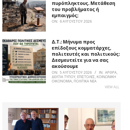
πυρόπληκτους. Μετάθεση
του προβλήματος ή
εμπαιγμός;
ON:
6 ΑΥΓΟΎΣΤΟΥ 2026
Δ.Τ.: Μήνυμα προς
επίδοξους κομματάρχες,
πολιτευτές και πολιτικούς:
Δεσμευτείτε για να σας
ακούσουμε
ON:
5 ΑΥΓΟΎΣΤΟΥ 2026
IN:
ΆΡΘΡΑ
,
ΔΕΛΤΊΑ ΤΎΠΟΥ
,
ΕΠΙΣΤΟΛΈΣ
,
ΚΟΙΝΩΝΙΚΉ
ΟΙΚΟΝΟΜΊΑ
,
ΠΟΛΙΤΙΚΆ ΝΈΑ
VIEW ALL