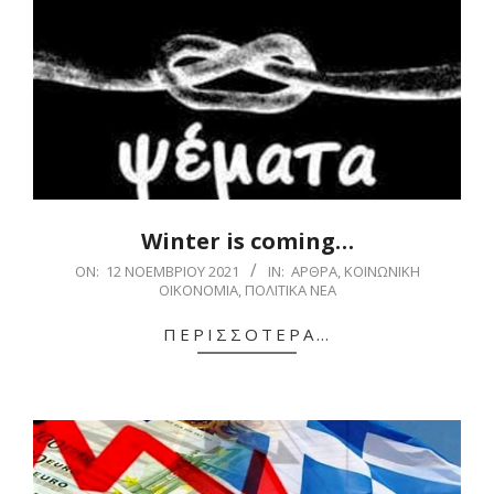
Winter is coming…
2021-
ON:
12 ΝΟΕΜΒΡΊΟΥ 2021
IN:
ΆΡΘΡΑ
,
ΚΟΙΝΩΝΙΚΉ
ΟΙΚΟΝΟΜΊΑ
,
ΠΟΛΙΤΙΚΆ ΝΈΑ
11-
12
ΠΕΡΙΣΣΌΤΕΡΑ…