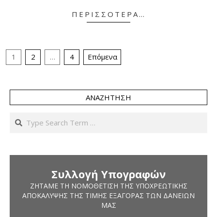
10-
ΠΕΡΙΣΣΌΤΕΡΑ…
07
Σελιδοποίηση
1
2
…
4
Επόμενα
άρθρων
ΑΝΑΖΉΤΗΣΗ
Search
Συλλογή Υπογραφών
ΖΗΤΆΜΕ ΤΗ ΝΟΜΟΘΈΤΙΣΗ ΤΗΣ ΥΠΟΧΡΕΩΤΙΚΉΣ
ΑΠΟΚΆΛΥΨΗΣ ΤΗΣ ΤΙΜΉΣ ΕΞΑΓΟΡΆΣ ΤΩΝ ΔΑΝΕΊΩΝ
ΜΑΣ