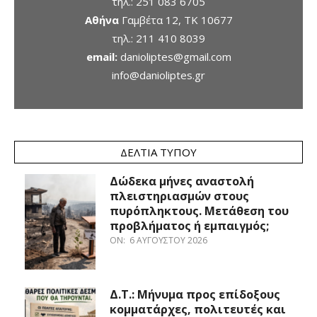
τηλ.:
251 083 6705
Αθήνα
Γαμβέτα 12, ΤΚ 10677
τηλ.:
211 410 8039
email:
danioliptes@gmail.com
info@danioliptes.gr
ΔΕΛΤΊΑ ΤΎΠΟΥ
Δώδεκα μήνες αναστολή
πλειστηριασμών στους
πυρόπληκτους. Μετάθεση του
προβλήματος ή εμπαιγμός;
ON:
6 ΑΥΓΟΎΣΤΟΥ 2026
Δ.Τ.: Μήνυμα προς επίδοξους
κομματάρχες, πολιτευτές και