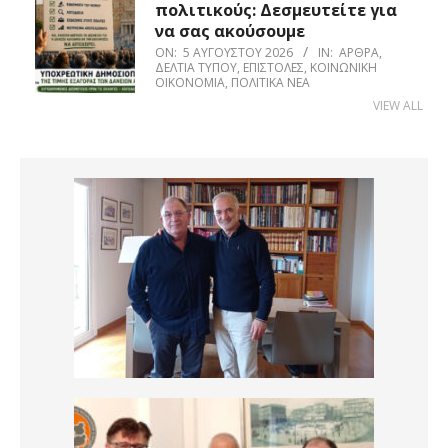
πολιτικούς: Δεσμευτείτε για
να σας ακούσουμε
ON:
5 ΑΥΓΟΎΣΤΟΥ 2026
IN:
ΆΡΘΡΑ
,
ΔΕΛΤΊΑ ΤΎΠΟΥ
,
ΕΠΙΣΤΟΛΈΣ
,
ΚΟΙΝΩΝΙΚΉ
ΟΙΚΟΝΟΜΊΑ
,
ΠΟΛΙΤΙΚΆ ΝΈΑ
VIEW ALL