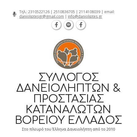
Θεσσαλονίκη Καρατάσου 7, TK 54626 τηλ.: 231
Skip
Τηλ.:
2310522126
|
2510836705
|
2114108039
| email:
danioliptesgr@gmail.com
|
info@danioliptes.gr
to
content
ΣΎΛΛΟΓΟΣ
ΔΑΝΕΙΟΛΗΠΤΏΝ &
ΠΡΟΣΤΑΣΊΑΣ
ΚΑΤΑΝΑΛΩΤΏΝ
ΒΟΡΕΊΟΥ ΕΛΛΆΔΟΣ
Στο πλευρό του Έλληνα Δανειολήπτη από το 2010