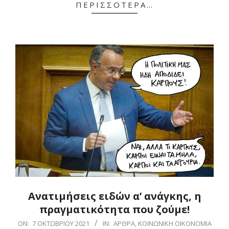
ΠΕΡΙΣΣΌΤΕΡΑ…
Aνατιμήσεις ειδών α’ ανάγκης, η
πραγματικότητα που ζούμε!
2021-
ON:
7 ΟΚΤΩΒΡΊΟΥ 2021
IN:
ΆΡΘΡΑ
,
ΚΟΙΝΩΝΙΚΉ ΟΙΚΟΝΟΜΊΑ