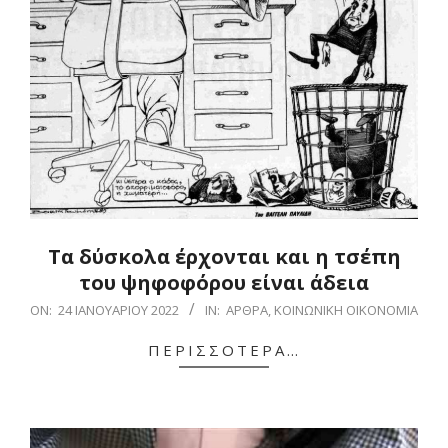
Τα δύσκολα έρχονται και η τσέπη
του ψηφοφόρου είναι άδεια
2022-
ON:
24 ΙΑΝΟΥΑΡΊΟΥ 2022
IN:
ΆΡΘΡΑ
,
ΚΟΙΝΩΝΙΚΉ ΟΙΚΟΝΟΜΊΑ
01-
ΠΕΡΙΣΣΌΤΕΡΑ…
24