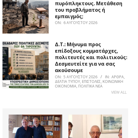
πυρόπληκτους. Μετάθεση
του προβλήματος ή
εμπαιγμός;
ON:
6 ΑΥΓΟΎΣΤΟΥ 2026
Δ.Τ.: Μήνυμα προς
επίδοξους κομματάρχες,
πολιτευτές και πολιτικούς:
Δεσμευτείτε για να σας
ακούσουμε
ON:
5 ΑΥΓΟΎΣΤΟΥ 2026
IN:
ΆΡΘΡΑ
,
ΔΕΛΤΊΑ ΤΎΠΟΥ
,
ΕΠΙΣΤΟΛΈΣ
,
ΚΟΙΝΩΝΙΚΉ
ΟΙΚΟΝΟΜΊΑ
,
ΠΟΛΙΤΙΚΆ ΝΈΑ
VIEW ALL