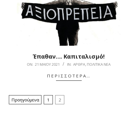
Έπαθαν…. Καπιταλισμό!
2021-
ON:
21 ΜΑΪ́ΟΥ 2021
IN:
ΆΡΘΡΑ
,
ΠΟΛΙΤΙΚΆ ΝΈΑ
05-
ΠΕΡΙΣΣΌΤΕΡΑ…
21
Σελιδοποίηση
Προηγούμενα
1
2
άρθρων