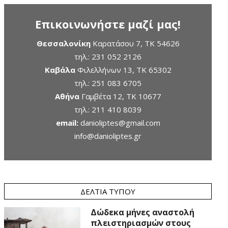
Επικοινωνήστε μαζί μας!
Θεσσαλονίκη
Καρατάσου 7, TK 54626
τηλ.:
231 052 2126
Καβάλα
Φιλελλήνων 13, ΤΚ 65302
τηλ.:
251 083 6705
Αθήνα
Γαμβέτα 12, ΤΚ 10677
τηλ.:
211 410 8039
email:
danioliptes@gmail.com
info@danioliptes.gr
ΔΕΛΤΊΑ ΤΎΠΟΥ
Δώδεκα μήνες αναστολή
πλειστηριασμών στους