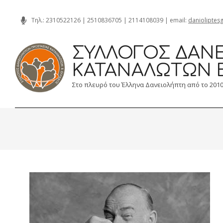
Skip
Τηλ.:
2310522126
|
2510836705
|
2114108039
| email:
danioliptes
to
content
ΣΎΛΛΟΓΟΣ ΔΑΝΕ
ΚΑΤΑΝΑΛΩΤΏΝ 
Στο πλευρό του Έλληνα Δανειολήπτη από το 201