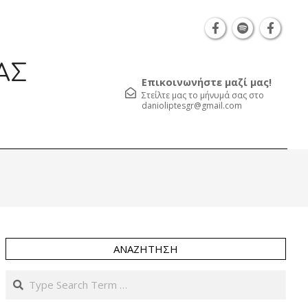
Θεσσαλονίκη Καρατάσου 7, TK 54626 τηλ.: 231 05
ΑΣ
Επικοινωνήστε μαζί μας!
Στείλτε μας το μήνυμά σας στο
danioliptesgr@gmail.com
Prim
Navi
Men
ΑΝΑΖΉΤΗΣΗ
Search