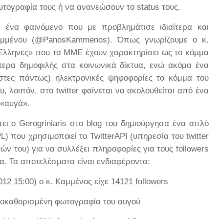
φωτογραφία τους ή να ανανεώσουν το
status
τους.
 ένα φαινόμενο που με προβλημάτισε ιδιαίτερα και
μμένου (@
PanosKammenos
). Όπως γνωρίζουμε ο κ.
 Έλληνες» που τα ΜΜΕ έχουν χαρακτηρίσει ως το κόμμα
αίτερα δημοφιλής στα κοινωνικά δίκτυα, ενώ ακόμα ένα
ιστες πάντως) ηλεκτρονικές ψηφοφορίες το κόμμα του
υ, λοιπόν, στο
twitter
φαίνεται να ακολουθείται από ένα
 «αυγά».
τει ο
Gerogriniaris
στο
blog
του δημιούργησα ένα απλό
L
) που χρησιμοποιεί το
TwitterAPI
(υπηρεσία του
twitter
ν του) για να συλλέξει πληροφορίες για τους
followers
α. Τα αποτελέσματα είναι ενδιαφέροντα:
012 15:00) ο κ. Καμμένος είχε 14121
followers
προκαθορισμένη φωτογραφία του αυγού