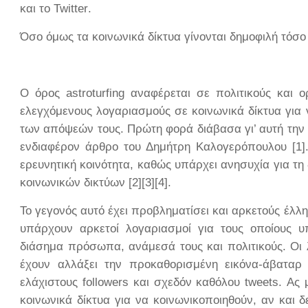
και το
Twitter
.
Όσο όμως τα κοινωνικά δίκτυα γίνονται δημοφιλή τόσο
Ο όρος
astroturfing
αναφέρεται σε πολιτικούς και ο
ελεγχόμενους λογαριασμούς σε κοινωνικά δίκτυα για
των απόψεών τους. Πρώτη φορά διάβασα γι’ αυτή την 
ενδιαφέρον άρθρο του Δημήτρη Καλογερόπουλου [1].
ερευνητική κοινότητα, καθώς υπάρχει ανησυχία για τ
κοινωνικών δικτύων [2][3][4].
Το γεγονός αυτό έχει προβληματίσει και αρκετούς έλλ
υπάρχουν αρκετοί λογαριασμοί για τους οποίους υ
διάσημα πρόσωπα, ανάμεσά τους και πολιτικούς. Οι λ
έχουν αλλάξει την προκαθορισμένη εικόνα-άβαταρ
ελάχιστους
followers
και σχεδόν καθόλου
tweets
. Ας
κοινωνικά δίκτυα για να κοινωνικοποιηθούν, αν και 