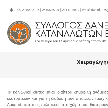
Skip
Τηλ.:
2310522126
|
2510836705
|
2114108039
| email:
danioliptes
to
content
ΣΎΛΛΟΓΟΣ ΔΑΝΕ
ΚΑΤΑΝΑΛΩΤΏΝ 
Στο πλευρό του Έλληνα Δανειολήπτη από το 201
Χειραγώγησ
Τα κοινωνικά δίκτυα είναι ιδιαίτερα δημοφιλή ανάμε
εκστρατειών και για τη διάδοση των απόψεών τους, κ
Αρκετοί από τους πολιτικούς στη χώρα μας διατηρού