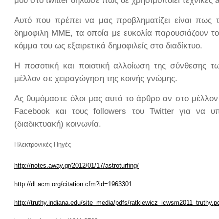
μου στο
twitter
δήλωσε πως δε χρησιμοποιεί τεχνικές
a
Αυτό που πρέπει να μας προβληματίζει είναι πως το
δημοφιλη ΜΜΕ, τα οποία με ευκολία παρουσιάζουν τον
κόμμα του ως εξαιρετικά δημοφιλείς στο διαδίκτυο.
Η ποσοτική και ποιοτική αλλοίωση της σύνθεσης τ
μέλλον σε χειραγώγηση της κοινής γνώμης.
Ας θυμόμαστε όλοι μας αυτό το άρθρο αν στο μέλλον 
Facebook και τους followers του Twitter για να
(διαδικτυακή) κοινωνία.
Ηλεκτρονικές Πηγές
http://notes.away.gr/2012/01/17/astroturfing/
http://dl.acm.org/citation.cfm?id=1963301
http://truthy.indiana.edu/site_media/pdfs/ratkiewicz_icwsm2011_truthy.p