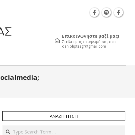
Θεσσαλονίκη Καρατάσου 7, TK 54626 τηλ.: 231 05
ΑΣ
Επικοινωνήστε μαζί μας!
Στείλτε μας το μήνυμά σας στο
danioliptesgr@gmail.com
Prim
ocialmedia;
Navi
Men
ΑΝΑΖΉΤΗΣΗ
Search