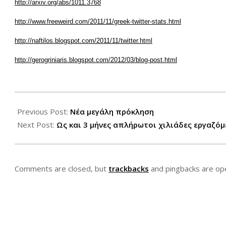
http://arxiv.org/abs/1011.3768
http://www.freeweird.com/2011/11/greek-twitter-stats.html
http://naftilos.blogspot.com/2011/11/twitter.html
http://gerogriniaris.blogspot.com/2012/03/blog-post.html
2012-
03-
Previous Post:
Νέα μεγάλη πρόκληση
26
Next Post:
Ως και 3 μήνες απλήρωτοι χιλιάδες εργαζόμε
Comments are closed, but
trackbacks
and pingbacks are op