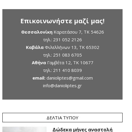
Επικοινωνήστε μαζί μας!
Θεσσαλονίκη
Καρατάσου 7, TK 54626
τηλ.:
231 052 2126
Καβάλα
Φιλελλήνων 13, ΤΚ 65302
τηλ.:
251 083 6705
Αθήνα
Γαμβέτα 12, ΤΚ 10677
τηλ.:
211 410 8039
email:
danioliptes@gmail.com
info@danioliptes.gr
ΔΕΛΤΊΑ ΤΎΠΟΥ
Δώδεκα μήνες αναστολή