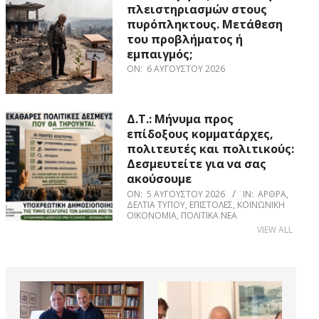
πλειστηριασμών στους
πυρόπληκτους. Μετάθεση
του προβλήματος ή
εμπαιγμός;
ON:
6 ΑΥΓΟΎΣΤΟΥ 2026
Δ.Τ.: Μήνυμα προς
επίδοξους κομματάρχες,
πολιτευτές και πολιτικούς:
Δεσμευτείτε για να σας
ακούσουμε
ON:
5 ΑΥΓΟΎΣΤΟΥ 2026
IN:
ΆΡΘΡΑ
,
ΔΕΛΤΊΑ ΤΎΠΟΥ
,
ΕΠΙΣΤΟΛΈΣ
,
ΚΟΙΝΩΝΙΚΉ
ΟΙΚΟΝΟΜΊΑ
,
ΠΟΛΙΤΙΚΆ ΝΈΑ
VIEW ALL