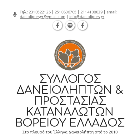
Θεσσαλονίκη Καρατάσου 7, TK 54626 τη
Skip
Τηλ.:
2310522126
|
2510836705
|
2114108039
| email:
danioliptesgr@gmail.com
|
info@danioliptes.gr
to
content
ΣΎΛΛΟΓΟΣ
ΔΑΝΕΙΟΛΗΠΤΏΝ &
ΠΡΟΣΤΑΣΊΑΣ
ΚΑΤΑΝΑΛΩΤΏΝ
ΒΟΡΕΊΟΥ ΕΛΛΆΔΟΣ
Στο πλευρό του Έλληνα Δανειολήπτη από το 2010