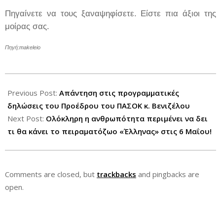
Πηγαίνετε να τους ξαναψηφίσετε. Είστε πια άξιοι της
μοίρας σας.
Πηγή:
makeleio
2012-
04-
Previous Post:
Απάντηση στις προγραμματικές
23
δηλώσεις του Προέδρου του ΠΑΣΟΚ κ. Βενιζέλου
Next Post:
Ολόκληρη η ανθρωπότητα περιμένει να δει
τι θα κάνει το πειραματόζωο «Έλληνας» στις 6 Μαΐου!
Comments are closed, but
trackbacks
and pingbacks are
open.