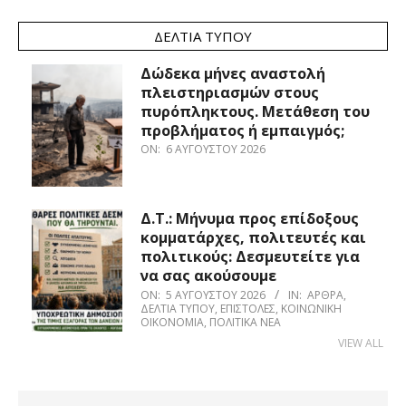
ΔΕΛΤΊΑ ΤΎΠΟΥ
Δώδεκα μήνες αναστολή
πλειστηριασμών στους
πυρόπληκτους. Μετάθεση του
προβλήματος ή εμπαιγμός;
ON:
6 ΑΥΓΟΎΣΤΟΥ 2026
Δ.Τ.: Μήνυμα προς επίδοξους
κομματάρχες, πολιτευτές και
πολιτικούς: Δεσμευτείτε για
να σας ακούσουμε
ON:
5 ΑΥΓΟΎΣΤΟΥ 2026
IN:
ΆΡΘΡΑ
,
ΔΕΛΤΊΑ ΤΎΠΟΥ
,
ΕΠΙΣΤΟΛΈΣ
,
ΚΟΙΝΩΝΙΚΉ
ΟΙΚΟΝΟΜΊΑ
,
ΠΟΛΙΤΙΚΆ ΝΈΑ
VIEW ALL