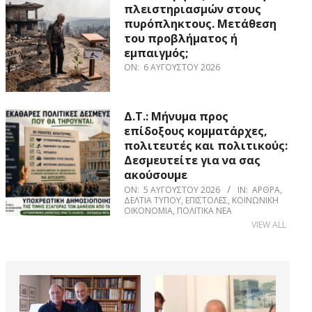
πλειστηριασμών στους
πυρόπληκτους. Μετάθεση
του προβλήματος ή
εμπαιγμός;
ON:
6 ΑΥΓΟΎΣΤΟΥ 2026
Δ.Τ.: Μήνυμα προς
επίδοξους κομματάρχες,
πολιτευτές και πολιτικούς:
Δεσμευτείτε για να σας
ακούσουμε
ON:
5 ΑΥΓΟΎΣΤΟΥ 2026
IN:
ΆΡΘΡΑ
,
ΔΕΛΤΊΑ ΤΎΠΟΥ
,
ΕΠΙΣΤΟΛΈΣ
,
ΚΟΙΝΩΝΙΚΉ
ΟΙΚΟΝΟΜΊΑ
,
ΠΟΛΙΤΙΚΆ ΝΈΑ
VIEW ALL