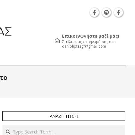
Θεσσαλονίκη Καρατάσου 7, TK 54626 τηλ.: 231 0
ΑΣ
Επικοινωνήστε μαζί μας!
Στείλτε μας το μήνυμά σας στο
danioliptesgr@gmail.com
Prim
το
Navi
Men
ΑΝΑΖΉΤΗΣΗ
Search