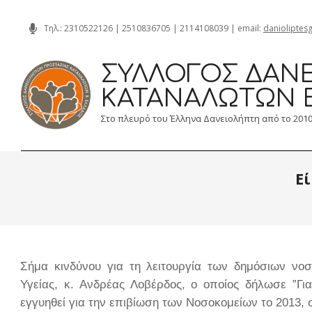
Skip
Τηλ.:
2310522126
|
2510836705
|
2114108039
| email:
danioliptes
to
content
ΣΎΛΛΟΓΟΣ ΔΑΝΕ
ΚΑΤΑΝΑΛΩΤΏΝ 
Στο πλευρό του Έλληνα Δανειολήπτη από το 201
Ε
Σήμα κινδύνου για τη λειτουργία των δημόσιων νο
Υγείας, κ. Ανδρέας Λοβέρδος, ο οποίος δήλωσε ”Γι
εγγυηθεί για την επιβίωση των Νοσοκομείων το 2013,