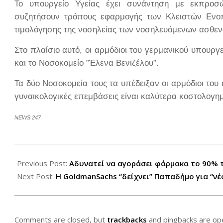
Το υπουργείο Υγείας έχει συνάντηση με εκπροσ
συζητήσουν τρόπους εφαρμογής των Κλειστών Ενοπ
τιμολόγησης της νοσηλείας των νοσηλευόμενων ασθεν
Στο πλαίσιο αυτό, οι αρμόδιοι του γερμανικού υπουργ
και το Νοσοκομείο ”Έλενα Βενιζέλου”.
Τα δύο Νοσοκομεία τους τα υπέδειξαν οι αρμόδιοι του 
γυναικολογικές επεμβάσεις είναι καλύτερα κοστολογημ
NEWS
247
2012-
04-
Previous Post:
Αδυνατεί να αγοράσει φάρμακα το 90% 
26
Next Post:
Η GoldmanSachs “δείχνει” Παπαδήμο για “ν
Comments are closed, but
trackbacks
and pingbacks are op