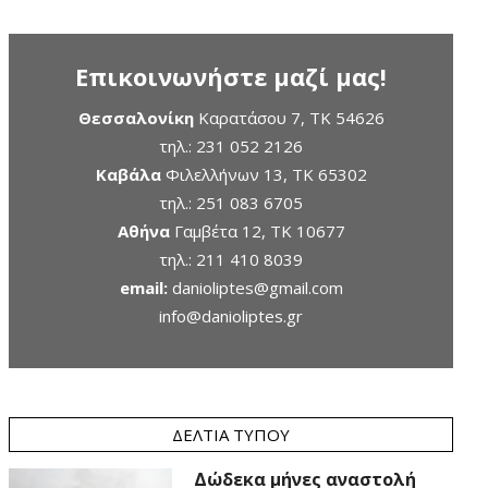
Επικοινωνήστε μαζί μας!
Θεσσαλονίκη
Καρατάσου 7, TK 54626
τηλ.:
231 052 2126
Καβάλα
Φιλελλήνων 13, ΤΚ 65302
τηλ.:
251 083 6705
Αθήνα
Γαμβέτα 12, ΤΚ 10677
τηλ.:
211 410 8039
email:
danioliptes@gmail.com
info@danioliptes.gr
ΔΕΛΤΊΑ ΤΎΠΟΥ
Δώδεκα μήνες αναστολή