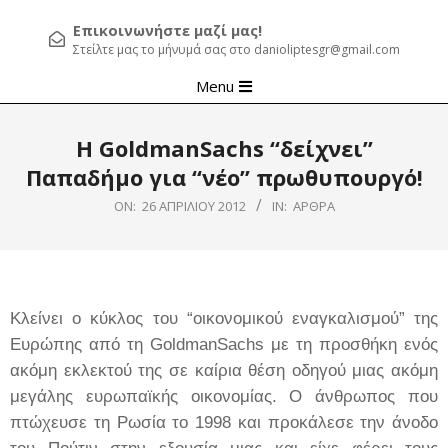
Επικοινωνήστε μαζί μας!
Στείλτε μας το μήνυμά σας στο danioliptesgr@gmail.com
Primary
Menu
Navigation
Menu
Η GoldmanSachs “δείχνει”
Παπαδήμο για “νέο” πρωθυπουργό!
ON:
26 ΑΠΡΙΛΊΟΥ 2012
IN:
ΆΡΘΡΑ
Κλείνει ο κύκλος του “οικονομικού εναγκαλισμού” της
Ευρώπης από τη GoldmanSachs με τη προσθήκη ενός
ακόμη εκλεκτού της σε καίρια θέση οδηγού μιας ακόμη
μεγάλης ευρωπαϊκής οικονομίας. Ο άνθρωπος που
πτώχευσε τη Ρωσία το 1998 και προκάλεσε την άνοδο