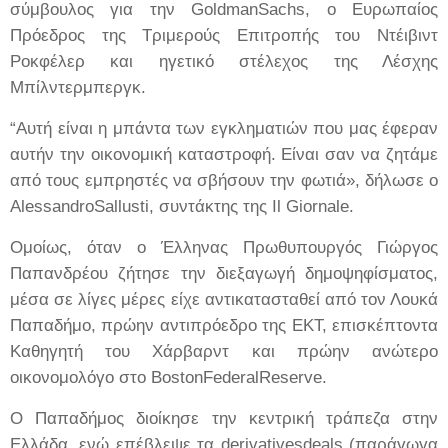
σύμβουλος για την GoldmanSachs, ο Ευρωπαίος
Πρόεδρος της Τριμερούς Επιτροπής του Ντέιβιντ
Ροκφέλερ και ηγετικό στέλεχος της Λέσχης
Μπίλντερμπεργκ.
“Αυτή είναι η μπάντα των εγκληματιών που μας έφεραν
αυτήν την οικονομική καταστροφή. Είναι σαν να ζητάμε
από τους εμπρηστές να σβήσουν την φωτιά», δήλωσε ο
AlessandroSallusti, συντάκτης της Il Giornale.
Ομοίως, όταν ο Έλληνας Πρωθυπουργός Γιώργος
Παπανδρέου ζήτησε την διεξαγωγή δημοψηφίσματος,
μέσα σε λίγες μέρες είχε αντικατασταθεί από τον Λουκά
Παπαδήμο, πρώην αντιπρόεδρο της ΕΚΤ, επισκέπτοντα
Καθηγητή του Χάρβαρντ και πρώην ανώτερο
οικονομολόγο στο BostonFederalReserve.
Ο Παπαδήμος διοίκησε την κεντρική τράπεζα στην
Ελλάδα, ενώ επέβλεψε τα derivativesdeals (παράγωγα