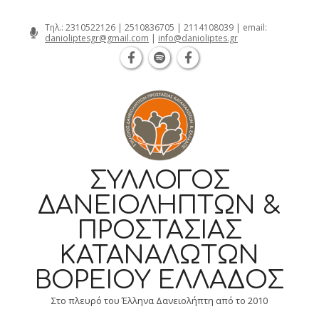
Θεσσαλονίκη Καρατάσου 7, TK 54626 τηλ
Skip
Τηλ.:
2310522126
|
2510836705
|
2114108039
| email:
danioliptesgr@gmail.com
|
info@danioliptes.gr
to
content
ΣΎΛΛΟΓΟΣ
ΔΑΝΕΙΟΛΗΠΤΏΝ &
ΠΡΟΣΤΑΣΊΑΣ
ΚΑΤΑΝΑΛΩΤΏΝ
ΒΟΡΕΊΟΥ ΕΛΛΆΔΟΣ
Στο πλευρό του Έλληνα Δανειολήπτη από το 2010