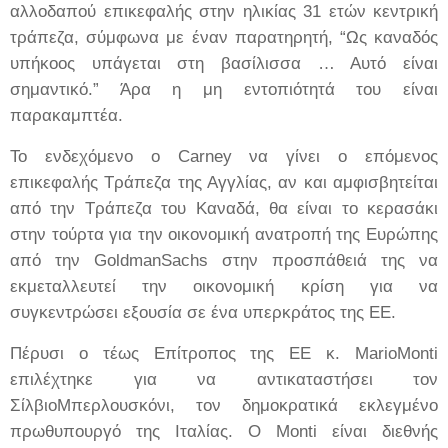
αλλοδαπού επικεφαλής στην ηλικίας 31 ετών κεντρική
τράπεζα, σύμφωνα με έναν παρατηρητή, “Ως καναδός
υπήκοος υπάγεται στη βασίλισσα … Αυτό είναι
σημαντικό.” Άρα η μη εντοπιότητά του είναι
παρακαμπτέα.
Το ενδεχόμενο ο Carney να γίνει ο επόμενος
επικεφαλής Τράπεζα της Αγγλίας, αν και αμφισβητείται
από την Τράπεζα του Καναδά, θα είναι το κερασάκι
στην τούρτα για την οικονομική ανατροπή της Ευρώπης
από την GoldmanSachs στην προσπάθειά της να
εκμεταλλευτεί την οικονομική κρίση για να
συγκεντρώσει εξουσία σε ένα υπερκράτος της ΕΕ.
Πέρυσι ο τέως Επίτροπος της ΕΕ κ. MarioMonti
επιλέχτηκε για να αντικαταστήσει τον
ΣίλβιοΜπερλουσκόνι, τον δημοκρατικά εκλεγμένο
πρωθυπουργό της Ιταλίας. Ο Monti είναι διεθνής