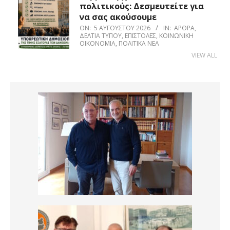
πολιτικούς: Δεσμευτείτε για
να σας ακούσουμε
ON:
5 ΑΥΓΟΎΣΤΟΥ 2026
IN:
ΆΡΘΡΑ
,
ΔΕΛΤΊΑ ΤΎΠΟΥ
,
ΕΠΙΣΤΟΛΈΣ
,
ΚΟΙΝΩΝΙΚΉ
ΟΙΚΟΝΟΜΊΑ
,
ΠΟΛΙΤΙΚΆ ΝΈΑ
VIEW ALL