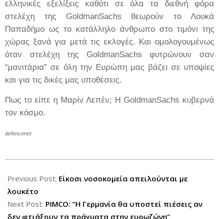
ελληνικές εξελίξεις καθότι σε όλα τα διεθνή φόρα
στελέχη της GoldmanSachs θεωρούν το Λουκά
Παπαδήμο ως το κατάλληλο άνθρωπο στο τιμόνι της
χώρας ξανά για μετά τις εκλογές. Και ομολογουμένως
όταν στελέχη της GoldmanSachs φυτρώνουν σαν
“μανιτάρια” σε όλη την Ευρώπη μας βάζει σε υποψίες
και για τις δικές μας υποθέσεις.
Πως το είπε η Μαρίν Λεπέν; Η GoldmanSachs κυβερνά
τον κόσμο.
defencenet
2012-
04-
Previous Post:
Είκοσι νοσοκομεία απειλούνται με
26
λουκέτο
Next Post:
PIMCO: “Η Γερμανία θα υποστεί πιέσεις αν
δεν φτιάξουν τα πράγματα στην ευρωζώνη”