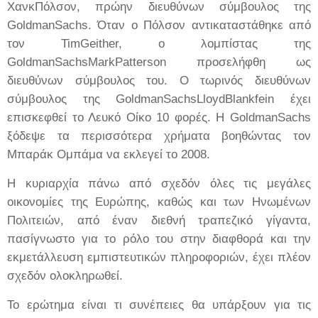
ΧανκΠόλσον, πρώην διευθύνων σύμβουλος της
GoldmanSachs. Όταν ο Πόλσον αντικαταστάθηκε από
τον TimGeither, ο λομπίστας της
GoldmanSachsMarkPatterson προσελήφθη ως
διευθύνων σύμβουλος του. Ο τωρινός διευθύνων
σύμβουλος της GoldmanSachsLloydBlankfein έχει
επισκεφθεί το Λευκό Οίκο 10 φορές. Η GoldmanSachs
ξόδεψε τα περισσότερα χρήματα βοηθώντας τον
Μπαράκ Ομπάμα να εκλεγεί το 2008.
Η κυριαρχία πάνω από σχεδόν όλες τις μεγάλες
οικονομίες της Ευρώπης, καθώς και των Ηνωμένων
Πολιτειών, από έναν διεθνή τραπεζικό γίγαντα,
πασίγνωστο για το ρόλο του στην διαφθορά και την
εκμετάλλευση εμπιστευτικών πληροφοριών, έχει πλέον
σχεδόν ολοκληρωθεί.
To ερώτημα είναι τι συνέπειες θα υπάρξουν για τις