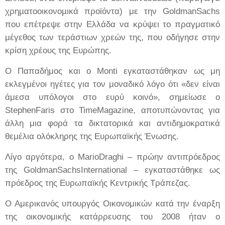
χρηµατοοικονοµικά προϊόντα) με την GoldmanSachs
που επέτρεψε στην Ελλάδα να κρύψει το πραγματικό
μέγεθος των τεράστιων χρεών της, που οδήγησε στην
κρίση χρέους της Ευρώπης.
Ο Παπαδήμος και ο Monti εγκαταστάθηκαν ως μη
εκλεγμένοι ηγέτες για τον μοναδικό λόγο ότι «δεν είναι
άμεσα υπόλογοι στο ευρύ κοινό», σημείωσε ο
StephenFaris στο TimeMagazine, αποτυπώνοντας για
άλλη μια φορά τα δικτατορικά και αντιδημοκρατικά
θεμέλια ολόκληρης της Ευρωπαϊκής Ένωσης.
Λίγο αργότερα, ο MarioDraghi – πρώην αντιπρόεδρος
της GoldmanSachsInternational – εγκαταστάθηκε ως
πρόεδρος της Ευρωπαϊκής Κεντρικής Τράπεζας.
Ο Αμερικανός υπουργός Οικονομικών κατά την έναρξη
της οικονομικής κατάρρευσης του 2008 ήταν ο