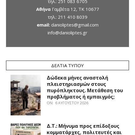
τηλ.:
251 083 6705
Αθήνα
Γαμβέτα 12, ΤΚ 10677
τηλ.:
211 410 8039
email:
danioliptes@gmail.com
info@danioliptes.gr
ΔΕΛΤΊΑ ΤΎΠΟΥ
Δώδεκα μήνες αναστολή
πλειστηριασμών στους
πυρόπληκτους. Μετάθεση του
προβλήματος ή εμπαιγμός;
ON:
6 ΑΥΓΟΎΣΤΟΥ 2026
Δ.Τ.: Μήνυμα προς επίδοξους
κομματάρχες, πολιτευτές και