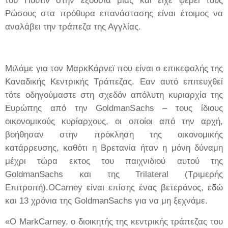
του Πούτιν στην εξουσία μιας και είχε φέρει τους
Ρώσους στα πρόθυρα επανάστασης είναι έτοιμος να
αναλάβει την τράπεζα της Αγγλίας.
Μιλάμε για τον ΜαρκΚάρνεϊ που είναι ο επικεφαλής της
Καναδικής Κεντρικής Τράπεζας. Εαν αυτό επιτευχθεί
τότε οδηγούμαστε στη σχεδόν απόλυτη κυριαρχία της
Ευρώπης από την GoldmanSachs – τους ίδιους
οικονομικούς κυρίαρχους, οι οποίοι από την αρχή,
βοήθησαν στην πρόκληση της οικονομικής
κατάρρευσης, καθότι η Βρετανία ήταν η μόνη δύναμη
μέχρι τώρα εκτος του παιχνιδιού αυτού της
GoldmanSachs και της Trilateral (Τριμερής
Επιτροπή).ΟCarney είναι επίσης ένας βετεράνος, εδώ
και 13 χρόνια της GoldmanSachs για να μη ξεχνάμε.
«Ο MarkCarney, ο διοικητής της κεντρικής τράπεζας του