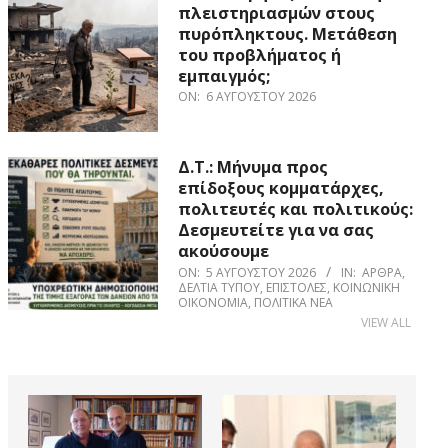
πλειστηριασμών στους
πυρόπληκτους. Μετάθεση
του προβλήματος ή
εμπαιγμός;
ON:
6 ΑΥΓΟΎΣΤΟΥ 2026
Δ.Τ.: Μήνυμα προς
επίδοξους κομματάρχες,
πολιτευτές και πολιτικούς:
Δεσμευτείτε για να σας
ακούσουμε
ON:
5 ΑΥΓΟΎΣΤΟΥ 2026
IN:
ΆΡΘΡΑ
,
ΔΕΛΤΊΑ ΤΎΠΟΥ
,
ΕΠΙΣΤΟΛΈΣ
,
ΚΟΙΝΩΝΙΚΉ
ΟΙΚΟΝΟΜΊΑ
,
ΠΟΛΙΤΙΚΆ ΝΈΑ
VIEW ALL