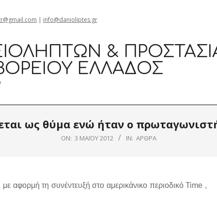
gr@gmail.com
|
info@danioliptes.gr
ΙΟΛΗΠΤΏΝ & ΠΡΟΣΤΑΣΊ
ΒΟΡΕΊΟΥ ΕΛΛΆΔΟΣ
0
εται ως θύμα ενώ ήταν ο πρωταγωνιστή
ON:
3 ΜΑΪ́ΟΥ 2012
IN:
ΆΡΘΡΑ
 αφορμή τη συνέντευξή στο αμερικάνικο περιοδικό Time ,