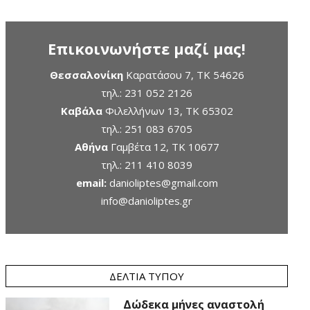
Επικοινωνήστε μαζί μας!
Θεσσαλονίκη
Καρατάσου 7, TK 54626
τηλ.:
231 052 2126
Καβάλα
Φιλελλήνων 13, ΤΚ 65302
τηλ.:
251 083 6705
Αθήνα
Γαμβέτα 12, ΤΚ 10677
τηλ.:
211 410 8039
email:
danioliptes@gmail.com
info@danioliptes.gr
ΔΕΛΤΊΑ ΤΎΠΟΥ
Δώδεκα μήνες αναστολή