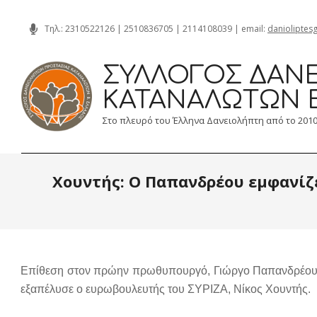
Skip
Τηλ.:
2310522126
|
2510836705
|
2114108039
| email:
danioliptes
to
content
ΣΎΛΛΟΓΟΣ ΔΑΝΕ
ΚΑΤΑΝΑΛΩΤΏΝ 
Στο πλευρό του Έλληνα Δανειολήπτη από το 201
Χουντής: Ο Παπανδρέου εμφανίζ
Επίθεση στον πρώην πρωθυπουργό, Γιώργο Παπανδρέου με
εξαπέλυσε ο ευρωβουλευτής του ΣΥΡΙΖΑ, Νίκος Χουντής.