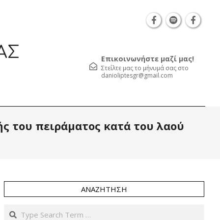
Θεσσαλονίκη Καρατάσου 7, TK 54626 τηλ.: 231 0
ΑΣ
Επικοινωνήστε μαζί μας!
Στείλτε μας το μήνυμά σας στο
danioliptesgr@gmail.com
Prim
ς του πειράματος κατά του λαού
Navi
Men
ΑΝΑΖΉΤΗΣΗ
Search