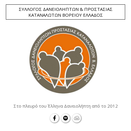
ΣΎΛΛΟΓΟΣ ΔΑΝΕΙΟΛΗΠΤΏΝ & ΠΡΟΣΤΑΣΊΑΣ
ΚΑΤΑΝΑΛΩΤΏΝ ΒΟΡΕΊΟΥ ΕΛΛΆΔΟΣ
Στο πλευρό του Έλληνα Δανειολήπτη από το 2012