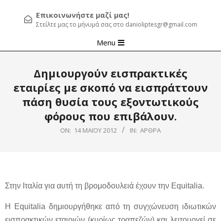
Επικοινωνήστε μαζί μας!
Στείλτε μας το μήνυμά σας στο danioliptesgr@gmail.com
Primary
Menu
Navigation
Menu
Δημιουργούν εισπρακτικές
εταιρίες με σκοπό να εισπράττουν
πάση θυσία τους εξοντωτικούς
φόρους που επιβάλουν.
ON:
14 ΜΑΪ́ΟΥ 2012
IN:
ΆΡΘΡΑ
Στην Ιταλία για αυτή τη βρομοδουλειά έχουν την
Equitalia
.
Η
Equitalia
δημιουργήθηκε από τη συγχώνευση ιδιωτικών
εισπρακτικών εταιριών (κυρίως τραπεζών) και λειτουργεί σε