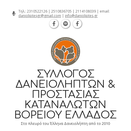
Θεσσαλονίκη Καρατάσου 7, TK 54626 
Skip
Τηλ.:
2310522126
|
2510836705
|
2114108039
| email:
danioliptesgr@gmail.com
|
info@danioliptes.gr
to
content
ΣΎΛΛΟΓΟΣ
ΔΑΝΕΙΟΛΗΠΤΏΝ &
ΠΡΟΣΤΑΣΊΑΣ
ΚΑΤΑΝΑΛΩΤΏΝ
ΒΟΡΕΊΟΥ ΕΛΛΆΔΟΣ
Στο πλευρό του Έλληνα Δανειολήπτη από το 2010