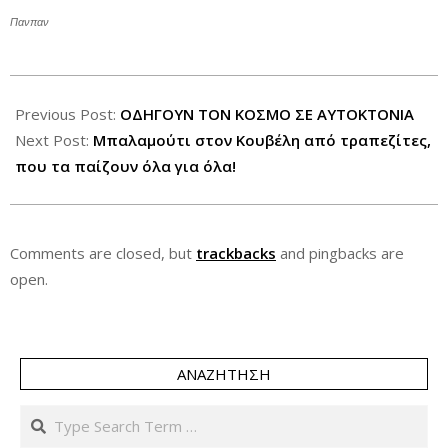
Πανπαν
2012-
05-
Previous Post:
ΟΔΗΓΟΥΝ ΤΟΝ ΚΟΣΜΟ ΣΕ ΑΥΤΟΚΤΟΝΙΑ
14
Next Post:
Μπαλαμούτι στον Κουβέλη από τραπεζίτες,
που τα παίζουν όλα για όλα!
Comments are closed, but
trackbacks
and pingbacks are
open.
ΑΝΑΖΉΤΗΣΗ
Search