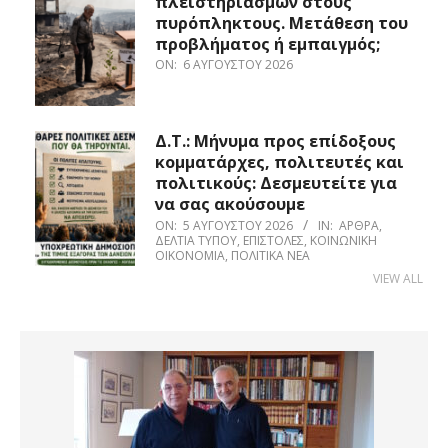
πλειστηριασμών στους
πυρόπληκτους. Μετάθεση του
προβλήματος ή εμπαιγμός;
ON:
6 ΑΥΓΟΎΣΤΟΥ 2026
Δ.Τ.: Μήνυμα προς επίδοξους
κομματάρχες, πολιτευτές και
πολιτικούς: Δεσμευτείτε για
να σας ακούσουμε
ON:
5 ΑΥΓΟΎΣΤΟΥ 2026
IN:
ΆΡΘΡΑ
,
ΔΕΛΤΊΑ ΤΎΠΟΥ
,
ΕΠΙΣΤΟΛΈΣ
,
ΚΟΙΝΩΝΙΚΉ
ΟΙΚΟΝΟΜΊΑ
,
ΠΟΛΙΤΙΚΆ ΝΈΑ
VIEW ALL