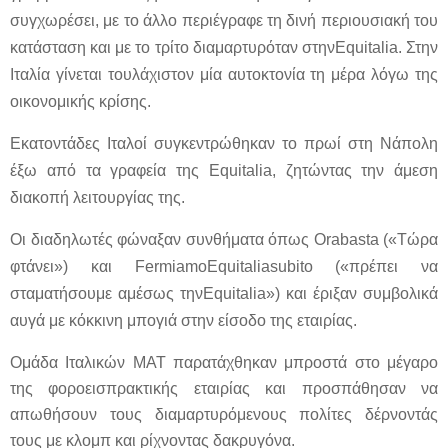
συγχωρέσει, με το άλλο περιέγραφε τη δινή περιουσιακή του
κατάσταση και με το τρίτο διαμαρτυρόταν στην
Equitalia
. Στην
Ιταλία γίνεται τουλάχιστον μία αυτοκτονία τη μέρα λόγω της
οικονομικής κρίσης.
Εκατοντάδες Ιταλοί συγκεντρώθηκαν το πρωί στη Νάπολη
έξω από τα γραφεία της
Equitalia
, ζητώντας την άμεση
διακοπή λειτουργίας της.
Οι διαδηλωτές φώναξαν συνθήματα όπως
Orabasta
(«Τώρα
φτάνει») και
FermiamoEquitaliasubito
(«πρέπει να
σταματήσουμε αμέσως την
Equitalia
») και έριξαν συμβολικά
αυγά με κόκκινη μπογιά στην είσοδο της εταιρίας.
Ομάδα Ιταλικών ΜΑΤ παρατάχθηκαν μπροστά στο μέγαρο
της φοροεισπρακτικής εταιρίας και προσπάθησαν να
απωθήσουν τους διαμαρτυρόμενους πολίτες δέρνοντάς
τους με κλομπ και ρίχνοντας δακρυγόνα.