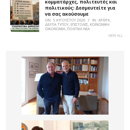
κομματάρχες, πολιτευτές και
πολιτικούς: Δεσμευτείτε για
να σας ακούσουμε
ON:
5 ΑΥΓΟΎΣΤΟΥ 2026
IN:
ΆΡΘΡΑ
,
ΔΕΛΤΊΑ ΤΎΠΟΥ
,
ΕΠΙΣΤΟΛΈΣ
,
ΚΟΙΝΩΝΙΚΉ
ΟΙΚΟΝΟΜΊΑ
,
ΠΟΛΙΤΙΚΆ ΝΈΑ
VIEW ALL