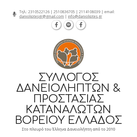
Θεσσαλονίκη Καρατάσου 7, TK 54626 
Skip
Τηλ.:
2310522126
|
2510836705
|
2114108039
| email:
danioliptesgr@gmail.com
|
info@danioliptes.gr
to
content
ΣΎΛΛΟΓΟΣ
ΔΑΝΕΙΟΛΗΠΤΏΝ &
ΠΡΟΣΤΑΣΊΑΣ
ΚΑΤΑΝΑΛΩΤΏΝ
ΒΟΡΕΊΟΥ ΕΛΛΆΔΟΣ
Στο πλευρό του Έλληνα Δανειολήπτη από το 2010