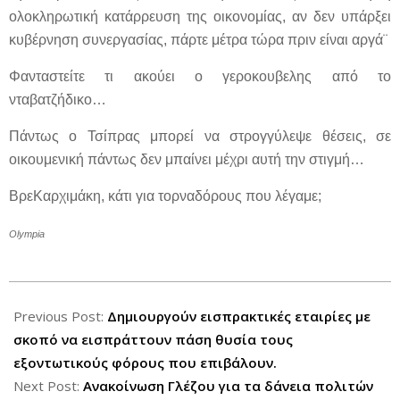
ολοκληρωτική κατάρρευση της οικονομίας, αν δεν υπάρξει
κυβέρνηση συνεργασίας, πάρτε μέτρα τώρα πριν είναι αργά¨
Φανταστείτε τι ακούει ο γεροκουβελης από το
νταβατζήδικο…
Πάντως ο Τσίπρας μπορεί να στρογγύλεψε θέσεις, σε
οικουμενική πάντως δεν μπαίνει μέχρι αυτή την στιγμή…
ΒρεΚαρχιμάκη, κάτι για τορναδόρους που λέγαμε;
Olympia
2012-
05-
Previous Post:
Δημιουργούν εισπρακτικές εταιρίες με
14
σκοπό να εισπράττουν πάση θυσία τους
εξοντωτικούς φόρους που επιβάλουν.
Next Post:
Ανακοίνωση Γλέζου για τα δάνεια πολιτών