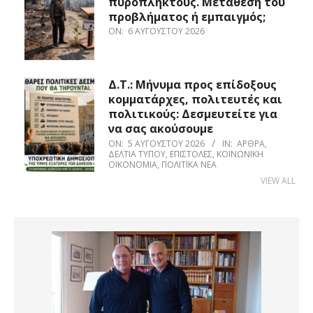
πυρόπληκτους. Μετάθεση του
προβλήματος ή εμπαιγμός;
ON:
6 ΑΥΓΟΎΣΤΟΥ 2026
Δ.Τ.: Μήνυμα προς επίδοξους
κομματάρχες, πολιτευτές και
πολιτικούς: Δεσμευτείτε για
να σας ακούσουμε
ON:
5 ΑΥΓΟΎΣΤΟΥ 2026
IN:
ΆΡΘΡΑ
,
ΔΕΛΤΊΑ ΤΎΠΟΥ
,
ΕΠΙΣΤΟΛΈΣ
,
ΚΟΙΝΩΝΙΚΉ
ΟΙΚΟΝΟΜΊΑ
,
ΠΟΛΙΤΙΚΆ ΝΈΑ
VIEW ALL