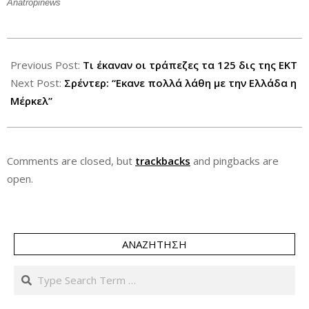
Anatropinews
2012-
06-
Previous Post:
Τι έκαναν οι τράπεζες τα 125 δις της ΕΚΤ
01
Next Post:
Σρέντερ: “Εκανε πολλά λάθη με την Ελλάδα η
Μέρκελ”
Comments are closed, but
trackbacks
and pingbacks are
open.
ΑΝΑΖΉΤΗΣΗ
Search