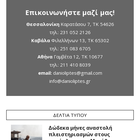
Επικοινωνήστε μαζί μας!
Θεσσαλονίκη
Καρατάσου 7, TK 54626
τηλ.:
231 052 2126
Καβάλα
Φιλελλήνων 13, ΤΚ 65302
τηλ.:
251 083 6705
Αθήνα
Γαμβέτα 12, ΤΚ 10677
τηλ.:
211 410 8039
email:
danioliptes@gmail.com
info@danioliptes.gr
ΔΕΛΤΊΑ ΤΎΠΟΥ
Δώδεκα μήνες αναστολή
πλειστηριασμών στους