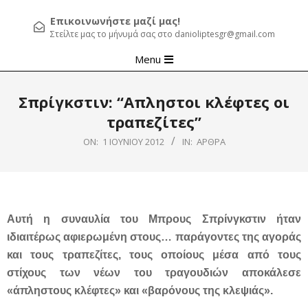
Επικοινωνήστε μαζί μας!
Στείλτε μας το μήνυμά σας στο danioliptesgr@gmail.com
Primary
Menu
Navigation
Menu
Σπρίγκστιν: “Απληστοι κλέφτες οι
τραπεζίτες”
ON:
1 ΙΟΥΝΊΟΥ 2012
IN:
ΆΡΘΡΑ
Αυτή η συναυλία του Μπρους Σπρίνγκστιν ήταν
ιδιαιτέρως αφιερωμένη στους… παράγοντες της αγοράς
και τους τραπεζίτες, τους οποίους μέσα από τους
στίχους των νέων του τραγουδιών αποκάλεσε
«άπληστους κλέφτες» και «βαρόνους της κλεψιάς».