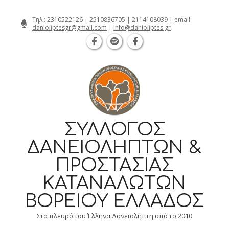
Θεσσαλονίκη Καρατάσου 7, TK 54626 
Skip
Τηλ.:
2310522126
|
2510836705
|
2114108039
| email:
danioliptesgr@gmail.com
|
info@danioliptes.gr
to
content
ΣΎΛΛΟΓΟΣ
ΔΑΝΕΙΟΛΗΠΤΏΝ &
ΠΡΟΣΤΑΣΊΑΣ
ΚΑΤΑΝΑΛΩΤΏΝ
ΒΟΡΕΊΟΥ ΕΛΛΆΔΟΣ
Στο πλευρό του Έλληνα Δανειολήπτη από το 2010