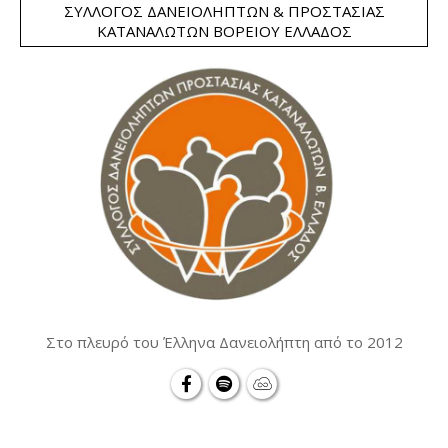
ΣΎΛΛΟΓΟΣ ΔΑΝΕΙΟΛΗΠΤΏΝ & ΠΡΟΣΤΑΣΊΑΣ
ΚΑΤΑΝΑΛΩΤΏΝ ΒΟΡΕΊΟΥ ΕΛΛΆΔΟΣ
Στο πλευρό του Έλληνα Δανειολήπτη από το 2012