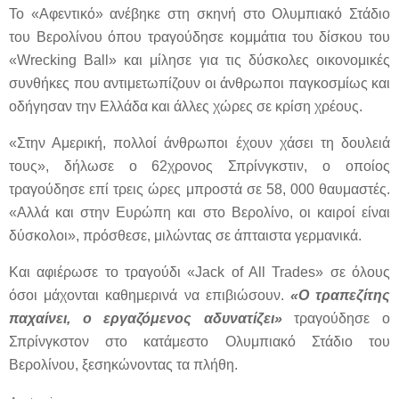
Το «Αφεντικό» ανέβηκε στη σκηνή στο Ολυμπιακό Στάδιο
του Βερολίνου όπου τραγούδησε κομμάτια του δίσκου του
«
Wrecking
Ball
» και μίλησε για τις δύσκολες οικονομικές
συνθήκες που αντιμετωπίζουν οι άνθρωποι παγκοσμίως και
οδήγησαν την Ελλάδα και άλλες χώρες σε κρίση χρέους.
«Στην Αμερική, πολλοί άνθρωποι έχουν χάσει τη δουλειά
τους», δήλωσε ο 62χρονος Σπρίνγκστιν, ο οποίος
τραγούδησε επί τρεις ώρες μπροστά σε 58, 000 θαυμαστές.
«Αλλά και στην Ευρώπη και στο Βερολίνο, οι καιροί είναι
δύσκολοι», πρόσθεσε, μιλώντας σε άπταιστα γερμανικά.
Και αφιέρωσε το τραγούδι «
Jack
of
All
Trades
» σε όλους
όσοι μάχονται καθημερινά να επιβιώσουν.
«Ο τραπεζίτης
παχαίνει, ο εργαζόμενος αδυνατίζει»
τραγούδησε ο
Σπρίνγκστον στο κατάμεστο Ολυμπιακό Στάδιο του
Βερολίνου, ξεσηκώνοντας τα πλήθη.