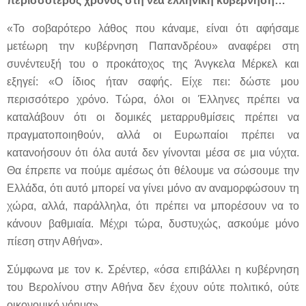
περισσότερος χρόνος στη νέα ελληνική κυβέρνηση…
«Το σοβαρότερο λάθος που κάναμε, είναι ότι αφήσαμε
μετέωρη την κυβέρνηση Παπανδρέου» αναφέρει στη
συνέντευξή του ο προκάτοχος της Άνγκελα Μέρκελ και
εξηγεί: «Ο ίδιος ήταν σαφής. Είχε πει: δώστε μου
περισσότερο χρόνο. Τώρα, όλοι οι Έλληνες πρέπει να
καταλάβουν ότι οι δομικές μεταρρυθμίσεις πρέπει να
πραγματοποιηθούν, αλλά οι Ευρωπαίοι πρέπει να
κατανοήσουν ότι όλα αυτά δεν γίνονται μέσα σε μια νύχτα.
Θα έπρεπε να πούμε αμέσως ότι θέλουμε να σώσουμε την
Ελλάδα, ότι αυτό μπορεί να γίνει μόνο αν αναμορφώσουν τη
χώρα, αλλά, παράλληλα, ότι πρέπει να μπορέσουν να το
κάνουν βαθμιαία. Μέχρι τώρα, δυστυχώς, ασκούμε μόνο
πίεση στην Αθήνα».
Σύμφωνα με τον κ. Σρέντερ, «όσα επιβάλλει η κυβέρνηση
του Βερολίνου στην Αθήνα δεν έχουν ούτε πολιτικό, ούτε
οικονομικό νόημα».