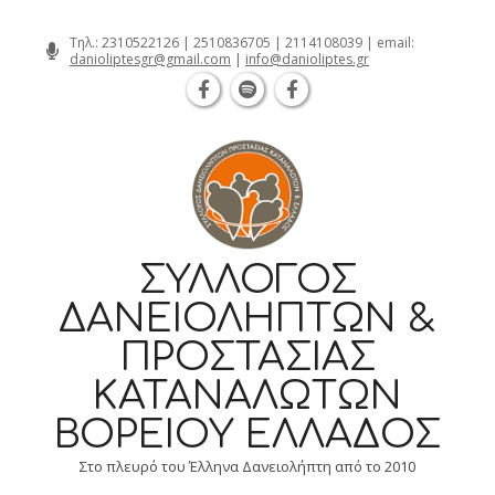
Θεσσαλονίκη Καρατάσου 7, TK 54626 
Skip
Τηλ.:
2310522126
|
2510836705
|
2114108039
| email:
danioliptesgr@gmail.com
|
info@danioliptes.gr
to
content
ΣΎΛΛΟΓΟΣ
ΔΑΝΕΙΟΛΗΠΤΏΝ &
ΠΡΟΣΤΑΣΊΑΣ
ΚΑΤΑΝΑΛΩΤΏΝ
ΒΟΡΕΊΟΥ ΕΛΛΆΔΟΣ
Στο πλευρό του Έλληνα Δανειολήπτη από το 2010