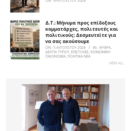
ON:
6 ΑΥΓΟΎΣΤΟΥ 2026
Δ.Τ.: Μήνυμα προς επίδοξους
κομματάρχες, πολιτευτές και
πολιτικούς: Δεσμευτείτε για
να σας ακούσουμε
ON:
5 ΑΥΓΟΎΣΤΟΥ 2026
IN:
ΆΡΘΡΑ
,
ΔΕΛΤΊΑ ΤΎΠΟΥ
,
ΕΠΙΣΤΟΛΈΣ
,
ΚΟΙΝΩΝΙΚΉ
ΟΙΚΟΝΟΜΊΑ
,
ΠΟΛΙΤΙΚΆ ΝΈΑ
VIEW ALL