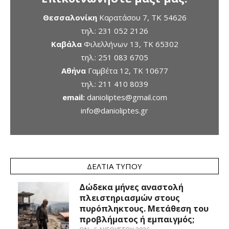
Θεσσαλονίκη
Καρατάσου 7, TK 54626
τηλ.:
231 052 2126
Καβάλα
Φιλελλήνων 13, ΤΚ 65302
τηλ.:
251 083 6705
Αθήνα
Γαμβέτα 12, ΤΚ 10677
τηλ.:
211 410 8039
email:
danioliptes@gmail.com
info@danioliptes.gr
ΔΕΛΤΊΑ ΤΎΠΟΥ
Δώδεκα μήνες αναστολή
πλειστηριασμών στους
πυρόπληκτους. Μετάθεση του
προβλήματος ή εμπαιγμός;