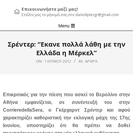
Επικοινωνήστε μαζί μας!
Στείλτε μας το μήνυμά σας στο danioliptesgr@gmail.com
Primary
Menu
Navigation
Menu
Σρέντερ: “Εκανε πολλά λάθη με την
Ελλάδα η Μέρκελ”
ON:
1 ΙΟΥΝΊΟΥ 2012
IN:
ΆΡΘΡΑ
Επικριτικός για την πίεση που ασκεί το Βερολίνο στην
Αθήνα εμφανίζεται, σε συνέντευξή του στην
CorrieredellaSera, ο Γκέρχαρντ Σρέντερ και αφού
χαρακτηρίζει καθοριστική την εκλογική μάχη της 17ης
Ιουνίου, υποστηρίζει ότι θα πρέπει να δοθεί