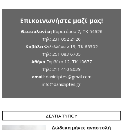
Επικοινωνήστε μαζί μας!
Θεσσαλονίκη
Καρατάσου 7, TK 54626
τηλ.:
231 052 2126
Καβάλα
Φιλελλήνων 13, ΤΚ 65302
τηλ.:
251 083 6705
Αθήνα
Γαμβέτα 12, ΤΚ 10677
τηλ.:
211 410 8039
email:
danioliptes@gmail.com
info@danioliptes.gr
ΔΕΛΤΊΑ ΤΎΠΟΥ
Δώδεκα μήνες αναστολή