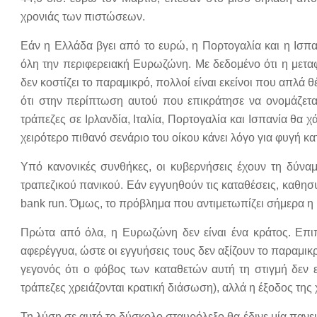
χρονιάς των πιστώσεων.
Εάν η Ελλάδα βγει από το ευρώ, η Πορτογαλία και η Ισπαν
όλη την περιφερειακή Ευρωζώνη. Με δεδομένο ότι η μετ
δεν κοστίζει το παραμικρό, πολλοί είναι εκείνοι που απλά 
ότι στην περίπτωση αυτού που επικράτησε να ονομάζετα
τράπεζες σε Ιρλανδία, Ιταλία, Πορτογαλία και Ισπανία θα 
χειρότερο πιθανό σενάριο του οίκου κάνει λόγο για φυγή 
Υπό κανονικές συνθήκες, οι κυβερνήσεις έχουν τη δύνα
τραπεζικού πανικού. Εάν εγγυηθούν τις καταθέσεις, καθησ
bank run. Όμως, το πρόβλημα που αντιμετωπίζει σήμερα η
Πρώτα από όλα, η Ευρωζώνη δεν είναι ένα κράτος. Επιπ
αφερέγγυα, ώστε οι εγγυήσεις τους δεν αξίζουν το παραμι
γεγονός ότι ο φόβος των καταθετών αυτή τη στιγμή δεν ε
τράπεζες χρειάζονται κρατική διάσωση), αλλά η έξοδος της
Τη λύση σε αυτό το δύσκολο σταυρόλεξο θα έδινε μία παν