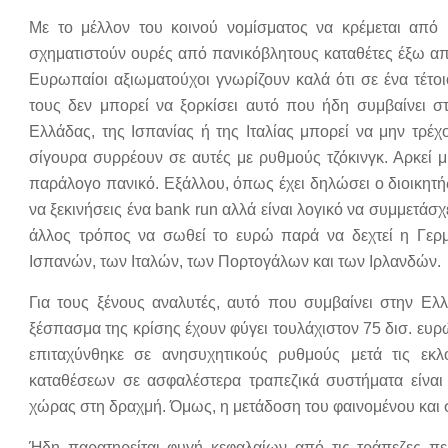
Με το μέλλον του κοινού νομίσματος να κρέμεται από 
σχηματιστούν ουρές από πανικόβλητους καταθέτες έξω α
Ευρωπαίοι αξιωματούχοι γνωρίζουν καλά ότι σε ένα τέτο
τους δεν μπορεί να ξορκίσει αυτό που ήδη συμβαίνει στ
Ελλάδας, της Ισπανίας ή της Ιταλίας μπορεί να μην τρέ
σίγουρα συρρέουν σε αυτές με ρυθμούς τζόκινγκ. Αρκεί μ
παράλογο πανικό. Εξάλλου, όπως έχει δηλώσει ο διοικητής
να ξεκινήσεις ένα bank run αλλά είναι λογικό να συμμετάσ
άλλος τρόπος να σωθεί το ευρώ παρά να δεχτεί η Γερμ
Ισπανών, των Ιταλών, των Πορτογάλων και των Ιρλανδών.
Για τους ξένους αναλυτές, αυτό που συμβαίνει στην Ελ
ξέσπασμα της κρίσης έχουν φύγει τουλάχιστον 75 δισ. ευρ
επιταχύνθηκε σε ανησυχητικούς ρυθμούς μετά τις εκ
καταθέσεων σε ασφαλέστερα τραπεζικά συστήματα είναι
χώρας στη δραχμή. Όμως, η μετάδοση του φαινομένου και 
Ήδη παρατηρείται φυγή κεφαλαίων από τις τράπεζες πε