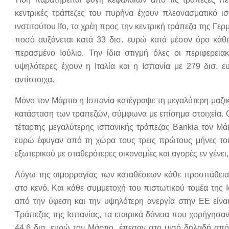
κεντρικές τράπεζες του πυρήνα έχουν πλεονασματικό ισ
ινστιτούτου Ifo, τα χρέη προς την κεντρική τράπεζα της Γ
ποσό αυξάνεται κατά 33 δισ. ευρώ κατά μέσον όρο κάθε
περασμένο Ιούλιο. Την ίδια στιγμή όλες οι περιφερει
υψηλότερες έχουν η Ιταλία και η Ισπανία με 279 δισ. 
αντίστοιχα.
Μόνο τον Μάρτιο η Ισπανία κατέγραψε τη μεγαλύτερη μαζ
κατάσταση των τραπεζών, σύμφωνα με επίσημα στοιχεία. 
τέταρτης μεγαλύτερης ισπανικής τράπεζας Bankia τον Μά
ευρώ έφυγαν από τη χώρα τους τρεις πρώτους μήνες το
εξωτερικού με σταθερότερες οικονομίες και αγορές εν γένει,
Λόγω της αιμορραγίας των καταθέσεων κάθε προσπάθεια 
στο κενό. Και κάθε συμμετοχή του πιστωτικού τομέα της 
από την ύφεση και την υψηλότερη ανεργία στην ΕΕ είνα
Τράπεζας της Ισπανίας, τα εταιρικά δάνεια που χορήγησα
44,6 δισ. ευρώ τον Μάρτιο, έπεσαν στο μισό δηλαδή απ