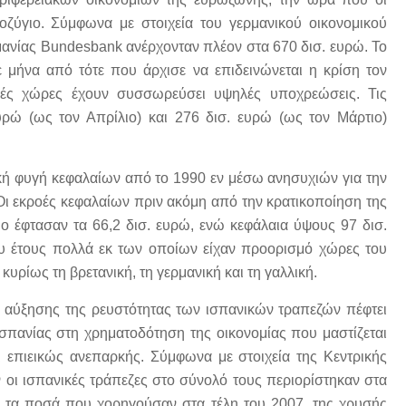
οζύγιο. Σύμφωνα με στοιχεία του γερμανικού οικονομικού
ερμανίας Bundesbank ανέρχονταν πλέον στα 670 δισ. ευρώ. Το
 μήνα από τότε που άρχισε να επιδεινώνεται η κρίση τον
ακές χώρες έχουν συσσωρεύσει υψηλές υποχρεώσεις. Τις
ευρώ (ως τον Απρίλιο) και 276 δισ. ευρώ (ως τον Μάρτιο)
ική φυγή κεφαλαίων από το 1990 εν μέσω ανησυχιών για την
Οι εκροές κεφαλαίων πριν ακόμη από την κρατικοποίηση της
ιο έφτασαν τα 66,2 δισ. ευρώ, ενώ κεφάλαια ύψους 97 δισ.
υ έτους πολλά εκ των οποίων είχαν προορισμό χώρες του
 κυρίως τη βρετανική, τη γερμανική και τη γαλλική.
αύξησης της ρευστότητας των ισπανικών τραπεζών πέφτει
Ισπανίας στη χρηματοδότηση της οικονομίας που μαστίζεται
ι επιεικώς ανεπαρκής. Σύμφωνα με στοιχεία της Κεντρικής
ν οι ισπανικές τράπεζες στο σύνολό τους περιορίστηκαν στα
ό τα ποσά που χορηγούσαν στα τέλη του 2007, της χρυσής