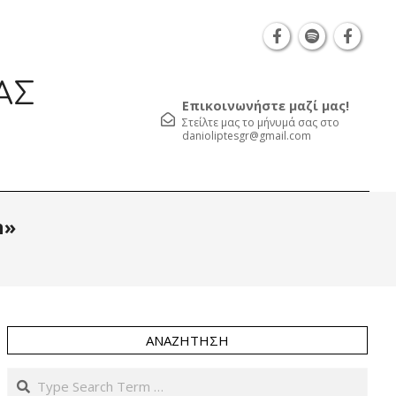
Θεσσαλονίκη Καρατάσου 7, TK 54626 τηλ.: 231 05
ΑΣ
Επικοινωνήστε μαζί μας!
Στείλτε μας το μήνυμά σας στο
danioliptesgr@gmail.com
Prim
n»
Navi
Men
ΑΝΑΖΉΤΗΣΗ
Search