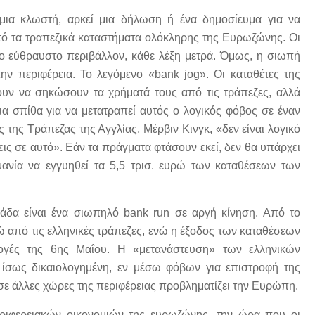
μια κλωστή, αρκεί μια δήλωση ή ένα δημοσίευμα για να
πό τα τραπεζικά καταστήματα ολόκληρης της Ευρωζώνης. Οι
ιο εύθραυστο περιβάλλον, κάθε λέξη μετρά. Όμως, η σιωπή
ην περιφέρεια. Το λεγόμενο «bank jog». Οι καταθέτες της
χουν να σηκώσουν τα χρήματά τους από τις τράπεζες, αλλά
ια σπίθα για να μετατραπεί αυτός ο λογικός φόβος σε έναν
 της Τράπεζας της Αγγλίας, Μέρβιν Κινγκ, «δεν είναι λογικό
χεις σε αυτό». Εάν τα πράγματα φτάσουν εκεί, δεν θα υπάρχει
ανία να εγγυηθεί τα 5,5 τρισ. ευρώ των καταθέσεων των
λάδα είναι ένα σιωπηλό bank run σε αργή κίνηση. Από το
ώ από τις ελληνικές τράπεζες, ενώ η έξοδος των καταθέσεων
λογές της 6ης Μαΐου. Η «μετανάστευση» των ελληνικών
 ίσως δικαιολογημένη, εν μέσω φόβων για επιστροφή της
σε άλλες χώρες της περιφέρειας προβληματίζει την Ευρώπη.
ριφερειακών οικονομιών της ευρωζώνης, την ώρα που οι