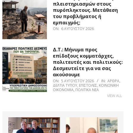
πλειστηριασμών στους
πυρόπληκτους. Μετάθεση
του προβλήματος ή
εμπαιγμός;
ON:
6 ΑΥΓΟΎΣΤΟΥ 2026
Δ.Τ.: Μήνυμα προς
επίδοξους κομματάρχες,
πολιτευτές και πολιτικούς:
Δεσμευτείτε για να σας
ακούσουμε
ON:
5 ΑΥΓΟΎΣΤΟΥ 2026
IN:
ΆΡΘΡΑ
,
ΔΕΛΤΊΑ ΤΎΠΟΥ
,
ΕΠΙΣΤΟΛΈΣ
,
ΚΟΙΝΩΝΙΚΉ
ΟΙΚΟΝΟΜΊΑ
,
ΠΟΛΙΤΙΚΆ ΝΈΑ
VIEW ALL