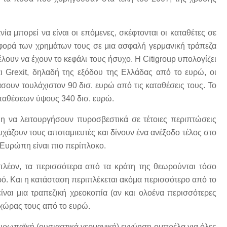
ία μπορεί να είναι οι επόμενες, σκέφτονται οι καταθέτες σε
αφορά των χρημάτων τους σε μια ασφαλή γερμανική τράπεζα
θέλουν να έχουν το κεφάλι τους ήσυχο. Η Citigroup υπολογίζει
ι Grexit, δηλαδή της εξόδου της Ελλάδας από το ευρώ, οι
χάσουν τουλάχιστον 90 δισ. ευρώ από τις καταθέσεις τους. Το
καταθέσεων ύψους 340 δισ. ευρώ.
μη να λειτουργήσουν πυροσβεστικά σε τέτοιες περιπτώσεις
υχάζουν τους αποταμιευτές και δίνουν ένα ανέξοδο τέλος στο
 Ευρώπη είναι πιο περίπλοκο.
λέον, τα περισσότερα από τα κράτη της θεωρούνται τόσο
κρό. Και η κατάσταση περιπλέκεται ακόμα περισσότερο από το
ίναι μια τραπεζική χρεοκοπία (αν και ολοένα περισσότερες
 χώρας τους από το ευρώ.
ευρωπαϊκή (ουσιαστικά γερμανική) εγγύηση-ομπρέλα για όλες