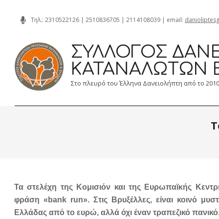
Skip
Τηλ.:
2310522126
|
2510836705
|
2114108039
| email:
danioliptes
to
content
ΣΎΛΛΟΓΟΣ ΔΑΝΕ
ΚΑΤΑΝΑΛΩΤΏΝ 
Στο πλευρό του Έλληνα Δανειολήπτη από το 201
Τ
Τα στελέχη της Κομισιόν και της Ευρωπαϊκής Κεντρ
φράση «bank run». Στις Βρυξέλλες, είναι κοινό μυσ
Ελλάδας από το ευρώ, αλλά όχι έναν τραπεζικό πανικό