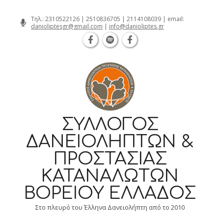
Θεσσαλονίκη Καρατάσου 7, TK 54626 
Skip
Τηλ.:
2310522126
|
2510836705
|
2114108039
| email:
danioliptesgr@gmail.com
|
info@danioliptes.gr
to
content
ΣΎΛΛΟΓΟΣ
ΔΑΝΕΙΟΛΗΠΤΏΝ &
ΠΡΟΣΤΑΣΊΑΣ
ΚΑΤΑΝΑΛΩΤΏΝ
ΒΟΡΕΊΟΥ ΕΛΛΆΔΟΣ
Στο πλευρό του Έλληνα Δανειολήπτη από το 2010