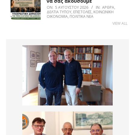
να σας ακούσουμε
ON:
5 ΑΥΓΟΎΣΤΟΥ 2026
IN:
ΆΡΘΡΑ
,
ΔΕΛΤΊΑ ΤΎΠΟΥ
,
ΕΠΙΣΤΟΛΈΣ
,
ΚΟΙΝΩΝΙΚΉ
ΟΙΚΟΝΟΜΊΑ
,
ΠΟΛΙΤΙΚΆ ΝΈΑ
VIEW ALL