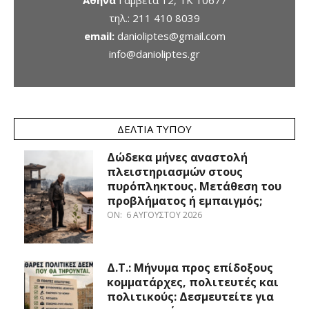
Αθήνα
Γαμβέτα 12, ΤΚ 10677
τηλ.:
211 410 8039
email:
danioliptes@gmail.com
info@danioliptes.gr
ΔΕΛΤΊΑ ΤΎΠΟΥ
Δώδεκα μήνες αναστολή
πλειστηριασμών στους
πυρόπληκτους. Μετάθεση του
προβλήματος ή εμπαιγμός;
ON:
6 ΑΥΓΟΎΣΤΟΥ 2026
Δ.Τ.: Μήνυμα προς επίδοξους
κομματάρχες, πολιτευτές και
πολιτικούς: Δεσμευτείτε για