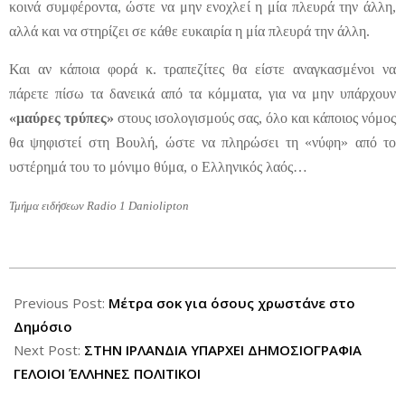
κοινά συμφέροντα, ώστε να μην ενοχλεί η μία πλευρά την άλλη,
αλλά και να στηρίζει σε κάθε ευκαιρία η μία πλευρά την άλλη.
Και αν κάποια φορά κ. τραπεζίτες θα είστε αναγκασμένοι να
πάρετε πίσω τα δανεικά από τα κόμματα, για να μην υπάρχουν
«μαύρες τρύπες»
στους ισολογισμούς σας, όλο και κάποιος νόμος
θα ψηφιστεί στη Βουλή, ώστε να πληρώσει τη «νύφη» από το
υστέρημά του το μόνιμο θύμα, ο
E
λληνικός λαός…
Τμήμα ειδήσεων
Radio 1 Daniolipton
2012-
06-
Previous Post:
Μέτρα σοκ για όσους χρωστάνε στο
07
Δημόσιο
Next Post:
ΣΤΗΝ ΙΡΛΑΝΔΙΑ ΥΠΑΡΧΕΙ ΔΗΜΟΣΙΟΓΡΑΦΙΑ
ΓΕΛΟΙΟΙ ΈΛΛΗΝΕΣ ΠΟΛΙΤΙΚΟΙ