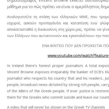
δημοσιογράφος Vincent Browne εκθέτει ανεπανόρθωτ
μάθημα για το πώς πρέπει να είναι ο αμερόληπτος δημ
Αναλογιστείτε τη στάση των ελληνικών ΜΜΕ, που τρομο
ισχυροί, ασκούν προπαγάνδα και καταπίεση ενώ γλύ
αποκατασταθεί η δικαιοσύνη στη χώρα μας, πρέπει να γίν
των Ελλήνων που αυτοκτονούν και εγκαταλείπουν την πατρί
ΕΝΑ ΒΙΝΤΕΟ ΠΟΥ ΔΕΝ ΠΡΟΚΕΙΤΑΙ ΠΟ
www.youtube.com/watch?feature
In Ireland there’s honest proper journalism. A total exposur
Vincent Browne exposes irreparably the banker of ECB’s Kl
journalist who respects his country that and his readers.. J
people, broadcast news dictated by strong rich people, carr
of the killers of the Greek people. If ever justice is resto
them for the Greeks who commit suicide and leave our coun
A video that will never be shown on the Greek TV channels