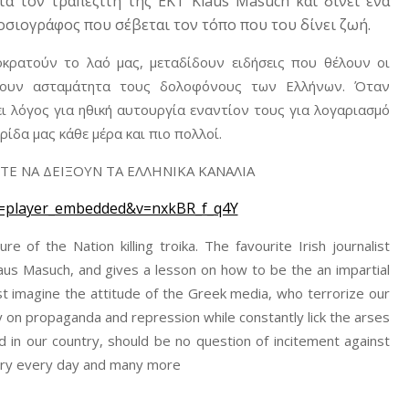
α τον τραπεζίτη της ΕΚΤ Klaus Masuch και δίνει ένα
οσιογράφος που σέβεται τον τόπο που του δίνει ζωή.
κρατούν το λαό μας, μεταδίδουν ειδήσεις που θέλουν οι
φουν ασταμάτητα τους δολοφόνους των Ελλήνων. Όταν
ει λόγος για ηθική αυτουργία εναντίον τους για λογαριασμό
δα μας κάθε μέρα και πιο πολλοί.
ΤΕ ΝΑ ΔΕΙΞΟΥΝ ΤΑ ΕΛΛΗΝΙΚΑ ΚΑΝΑΛΙΑ
=player_embedded&v=nxkBR_f_q4Y
e of the Nation killing troika. The favourite Irish journalist
aus Masuch, and gives a lesson on how to be the an impartial
ust imagine the attitude of the Greek media, who terrorize our
y on propaganda and repression while constantly lick the arses
red in our country, should be no question of incitement against
try every day and many more