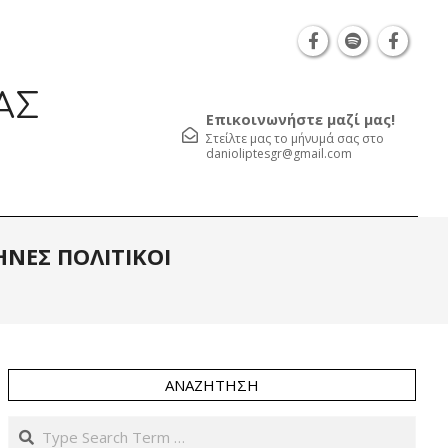
Θεσσαλονίκη Καρατάσου 7, TK 54626 τηλ.: 231 05
ΑΣ
Επικοινωνήστε μαζί μας!
Στείλτε μας το μήνυμά σας στο
danioliptesgr@gmail.com
Prim
ΗΝΕΣ ΠΟΛΙΤΙΚΟΙ
Navi
Men
ΑΝΑΖΉΤΗΣΗ
Search