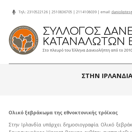
Skip
Τηλ.:
2310522126
|
2510836705
|
2114108039
| email:
danioliptes
to
content
ΣΎΛΛΟΓΟΣ ΔΑΝΕ
ΚΑΤΑΝΑΛΩΤΏΝ 
Στο πλευρό του Έλληνα Δανειολήπτη από το 201
ΣΤΗΝ ΙΡΛΑΝΔΙΑ
Ολικό ξεβράκωμα της εθνοκτονικής τρόϊκας
Στην Ιρλανδία υπάρχει δημοσιογραφία. Ολικό ξεβράκ