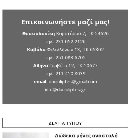
Επικοινωνήστε μαζί μας!
Θεσσαλονίκη
Καρατάσου 7, TK 54626
τηλ.:
231 052 2126
Καβάλα
Φιλελλήνων 13, ΤΚ 65302
τηλ.:
251 083 6705
Αθήνα
Γαμβέτα 12, ΤΚ 10677
τηλ.:
211 410 8039
email:
danioliptes@gmail.com
info@danioliptes.gr
ΔΕΛΤΊΑ ΤΎΠΟΥ
Δώδεκα μήνες αναστολή