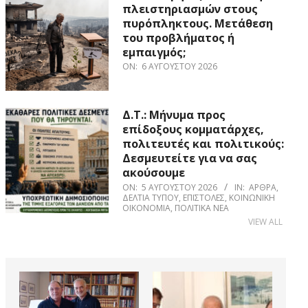
πλειστηριασμών στους
πυρόπληκτους. Μετάθεση
του προβλήματος ή
εμπαιγμός;
ON:
6 ΑΥΓΟΎΣΤΟΥ 2026
Δ.Τ.: Μήνυμα προς
επίδοξους κομματάρχες,
πολιτευτές και πολιτικούς:
Δεσμευτείτε για να σας
ακούσουμε
ON:
5 ΑΥΓΟΎΣΤΟΥ 2026
IN:
ΆΡΘΡΑ
,
ΔΕΛΤΊΑ ΤΎΠΟΥ
,
ΕΠΙΣΤΟΛΈΣ
,
ΚΟΙΝΩΝΙΚΉ
ΟΙΚΟΝΟΜΊΑ
,
ΠΟΛΙΤΙΚΆ ΝΈΑ
VIEW ALL