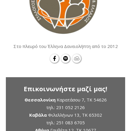
Στο πλευρό του Έλληνα Δανειολήπτη από το 2012
Επικοινωνήστε μαζί μας!
Θεσσαλονίκη
Καρατάσου 7, TK 54626
τηλ.:
231 052 2126
Καβάλα
Φιλελλήνων 13, ΤΚ 65302
τηλ.:
251 083 6705
Αθήνα
Γαμβέτα 12, ΤΚ 10677