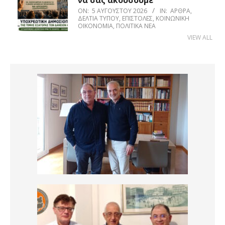
να σας ακούσουμε
ON:
5 ΑΥΓΟΎΣΤΟΥ 2026
IN:
ΆΡΘΡΑ
,
ΔΕΛΤΊΑ ΤΎΠΟΥ
,
ΕΠΙΣΤΟΛΈΣ
,
ΚΟΙΝΩΝΙΚΉ
ΟΙΚΟΝΟΜΊΑ
,
ΠΟΛΙΤΙΚΆ ΝΈΑ
VIEW ALL