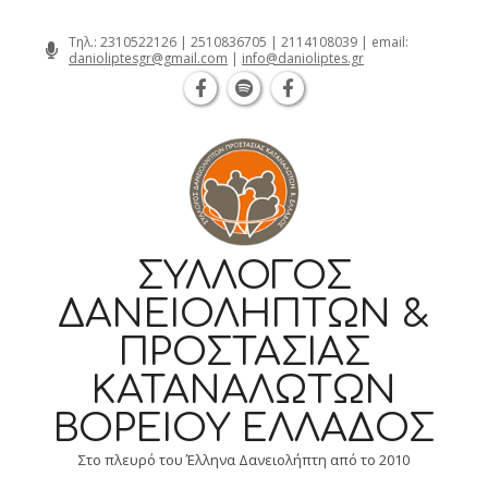
Θεσσαλονίκη Καρατάσου 7, TK 54626 
Skip
Τηλ.:
2310522126
|
2510836705
|
2114108039
| email:
danioliptesgr@gmail.com
|
info@danioliptes.gr
to
content
ΣΎΛΛΟΓΟΣ
ΔΑΝΕΙΟΛΗΠΤΏΝ &
ΠΡΟΣΤΑΣΊΑΣ
ΚΑΤΑΝΑΛΩΤΏΝ
ΒΟΡΕΊΟΥ ΕΛΛΆΔΟΣ
Στο πλευρό του Έλληνα Δανειολήπτη από το 2010