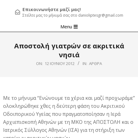
Επικοινωνήστε μαζί μας!
Στείλτε μας το μήνυμά σας στο danioliptesgr@gmail.com
Primary
Menu
Navigation
Menu
Αποστολή γιατρών σε ακριτικά
νησιά
ON:
12 ΙΟΥΝΊΟΥ 2012
IN:
ΆΡΘΡΑ
Με το μήνυμα “Ενώνουμε τα χέρια και μαζί προχωράμε”
ολοκληρώθηκε χθες η δεύτερη φάση του Ακριτικού
Οδοιπορικού Υγείας που πραγματοποίησαν η Ιερά
Αρχιεπισκοπή Αθηνών με τη ΜΚΟ της ΑΠΟΣΤΟΛΗ και ο
Ιατρικός Σύλλογος Αθηνών (ΙΣΑ) για τη στήριξη των