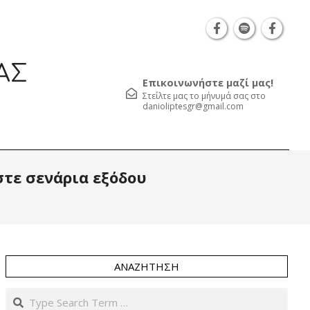
Θεσσαλονίκη Καρατάσου 7, TK 54626 τηλ.: 231 0
ΑΣ
Επικοινωνήστε μαζί μας!
Στείλτε μας το μήνυμά σας στο
danioliptesgr@gmail.com
Prim
στε σενάρια εξόδου
Navi
Men
ΑΝΑΖΉΤΗΣΗ
Search