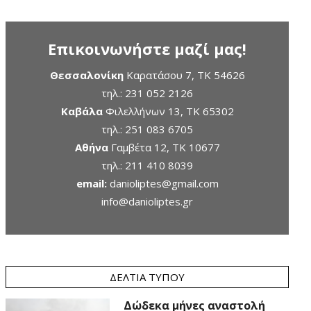
Επικοινωνήστε μαζί μας!
Θεσσαλονίκη
Καρατάσου 7, TK 54626
τηλ.:
231 052 2126
Καβάλα
Φιλελλήνων 13, ΤΚ 65302
τηλ.:
251 083 6705
Αθήνα
Γαμβέτα 12, ΤΚ 10677
τηλ.:
211 410 8039
email:
danioliptes@gmail.com
info@danioliptes.gr
ΔΕΛΤΊΑ ΤΎΠΟΥ
Δώδεκα μήνες αναστολή