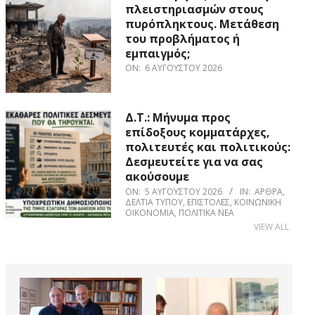
πλειστηριασμών στους
πυρόπληκτους. Μετάθεση
του προβλήματος ή
εμπαιγμός;
ON:
6 ΑΥΓΟΎΣΤΟΥ 2026
Δ.Τ.: Μήνυμα προς
επίδοξους κομματάρχες,
πολιτευτές και πολιτικούς:
Δεσμευτείτε για να σας
ακούσουμε
ON:
5 ΑΥΓΟΎΣΤΟΥ 2026
IN:
ΆΡΘΡΑ
,
ΔΕΛΤΊΑ ΤΎΠΟΥ
,
ΕΠΙΣΤΟΛΈΣ
,
ΚΟΙΝΩΝΙΚΉ
ΟΙΚΟΝΟΜΊΑ
,
ΠΟΛΙΤΙΚΆ ΝΈΑ
VIEW ALL