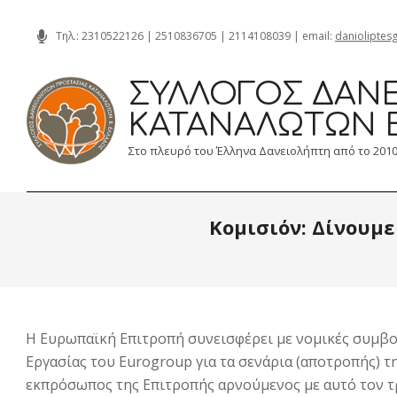
Skip
Τηλ.:
2310522126
|
2510836705
|
2114108039
| email:
danioliptes
to
content
ΣΎΛΛΟΓΟΣ ΔΑΝΕ
ΚΑΤΑΝΑΛΩΤΏΝ 
Στο πλευρό του Έλληνα Δανειολήπτη από το 201
Κομισιόν: Δίνουμε
Η Ευρωπαϊκή Επιτροπή συνεισφέρει με νομικές συμβου
Εργασίας του Eurogroup για τα σενάρια (αποτροπής) 
εκπρόσωπος της Επιτροπής αρνούμενος με αυτό τον τ