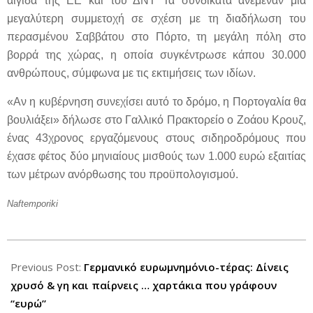
αιγίδα της ΕΕ και του ΔΝΤ Τα συνδικάτα ανέμεναν μία
μεγαλύτερη συμμετοχή σε σχέση με τη διαδήλωση του
περασμένου Σαββάτου στο Πόρτο, τη μεγάλη πόλη στο
βορρά της χώρας, η οποία συγκέντρωσε κάπου 30.000
ανθρώπους, σύμφωνα με τις εκτιμήσεις των ιδίων.
«Αν η κυβέρνηση συνεχίσει αυτό το δρόμο, η Πορτογαλία θα
βουλιάξει» δήλωσε στο Γαλλικό Πρακτορείο ο Ζοάου Κρουζ,
ένας 43χρονος εργαζόμενους στους σιδηροδρόμους που
έχασε φέτος δύο μηνιαίους μισθούς των 1.000 ευρώ εξαιτίας
των μέτρων ανόρθωσης του προϋπολογισμού.
Naftemporiki
2012-
06-
Previous Post:
Γερμανικό ευρωμνημόνιο-τέρας: Δίνεις
16
χρυσό & γη και παίρνεις … χαρτάκια που γράφουν
“ευρώ”