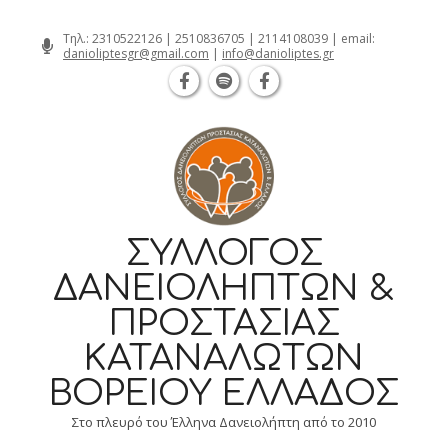
Θεσσαλονίκη Καρατάσου 7, TK 54626 
Skip
Τηλ.:
2310522126
|
2510836705
|
2114108039
| email:
danioliptesgr@gmail.com
|
info@danioliptes.gr
to
content
ΣΎΛΛΟΓΟΣ
ΔΑΝΕΙΟΛΗΠΤΏΝ &
ΠΡΟΣΤΑΣΊΑΣ
ΚΑΤΑΝΑΛΩΤΏΝ
ΒΟΡΕΊΟΥ ΕΛΛΆΔΟΣ
Στο πλευρό του Έλληνα Δανειολήπτη από το 2010