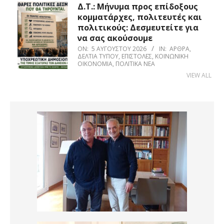
Δ.Τ.: Μήνυμα προς επίδοξους
κομματάρχες, πολιτευτές και
πολιτικούς: Δεσμευτείτε για
να σας ακούσουμε
ON:
5 ΑΥΓΟΎΣΤΟΥ 2026
IN:
ΆΡΘΡΑ
,
ΔΕΛΤΊΑ ΤΎΠΟΥ
,
ΕΠΙΣΤΟΛΈΣ
,
ΚΟΙΝΩΝΙΚΉ
ΟΙΚΟΝΟΜΊΑ
,
ΠΟΛΙΤΙΚΆ ΝΈΑ
VIEW ALL