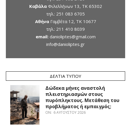
Καβάλα
Φιλελλήνων 13, ΤΚ 65302
τηλ.:
251 083 6705
Αθήνα
Γαμβέτα 12, ΤΚ 10677
τηλ.:
211 410 8039
email:
danioliptes@gmail.com
info@danioliptes.gr
ΔΕΛΤΊΑ ΤΎΠΟΥ
Δώδεκα μήνες αναστολή
πλειστηριασμών στους
πυρόπληκτους. Μετάθεση του
προβλήματος ή εμπαιγμός;
ON:
6 ΑΥΓΟΎΣΤΟΥ 2026