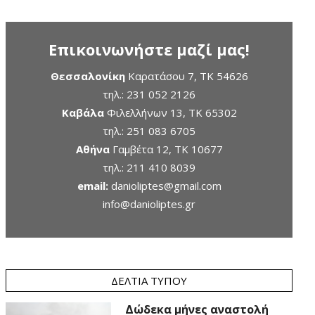
Επικοινωνήστε μαζί μας!
Θεσσαλονίκη
Καρατάσου 7, TK 54626
τηλ.:
231 052 2126
Καβάλα
Φιλελλήνων 13, ΤΚ 65302
τηλ.:
251 083 6705
Αθήνα
Γαμβέτα 12, ΤΚ 10677
τηλ.:
211 410 8039
email:
danioliptes@gmail.com
info@danioliptes.gr
ΔΕΛΤΊΑ ΤΎΠΟΥ
Δώδεκα μήνες αναστολή