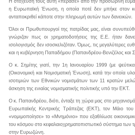
Η στόχευσή τους αυτή «πέρασε» από την προσωρινή ευμάρ
η Ευρωπαϊκή Ένωση, η οποία ποτέ δεν μπήκε στον κό
ανταποκριθεί κάποτε στην πληρωμή αυτών των δανεικών.
Όλοι οι Πρωθυπουργοί της πατρίδας μας, είναι συνυπεύ
γνώριζαν πως οι χρηματοδοτήσεις της Ε.Ε. ήταν δανε
ισολογισμός δεν ισοσκελιζόταν. Όμως, τις μεγαλύτερες ε
και η κυβέρνηση Παπαδήμου (Παπανδρέου-Βενιζέλος και Σ
Ο κ. Σημίτης γιατί, την 1η Ιανουαρίου 1999 (με ψεύτι
(Οικονομική και Νομισματική Ένωση), κατά την οποία υ
ισοτιμιών των Εθνικών νομισμάτων των 11 κρατών μελώ
άσκηση της ενιαίας νομισματικής πολιτικής υπό την ΕΚΤ.
Ο κ. Παπανδρέου, διότι, ένταξε τη χώρα μας στο μηχανισμ
Ευρωπαϊκής Κεντρικής Τράπεζας (ΕΚΤ), τον Μάιο του
«νομιμοποίησε» το «Μνημόνιο» που εξαθλίωσε οικονομικ
του κόσμου στο κεφαλαιοχρηματοπιστωτικό σύστημα των τρ
στην Ευρωζώνη.