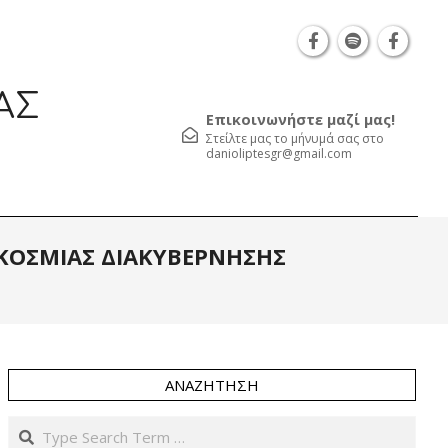
Θεσσαλονίκη Καρατάσου 7, TK 54626 τηλ.: 231 0
ΑΣ
Επικοινωνήστε μαζί μας!
Στείλτε μας το μήνυμά σας στο
danioliptesgr@gmail.com
Prim
ΓΚΟΣΜΙΑΣ ΔΙΑΚΥΒΕΡΝΗΣΗΣ
Navi
Men
ΑΝΑΖΉΤΗΣΗ
Search