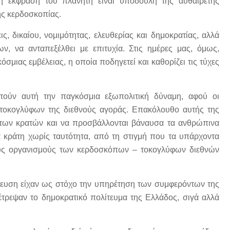
ή έκφραση του πλανήτη είναι υπόδουλη της αυθαίρετης
ης κερδοσκοπίας.
ς, δικαίου, νομιμότητας, ελευθερίας και δημοκρατίας, αλλά
, να ανταπεξέλθει με επιτυχία. Στις ημέρες μας, όμως,
σμιας εμβέλειας, η οποία ποδηγετεί και καθορίζει τις τύχες
τούν αυτή την παγκόσμια εξωπολιτική δύναμη, αφού οι
τοκογλύφων της διεθνούς αγοράς. Επακόλουθο αυτής της
 των κρατών και να προσβάλλονται βάναυσα τα ανθρώπινα
α κράτη χωρίς ταυτότητα, από τη στιγμή που τα υπάρχοντα
ούς οργανισμούς των κερδοσκόπων – τοκογλύφων διεθνών
λίτευση είχαν ως στόχο την υπηρέτηση των συμφερόντων της
τέτρεψαν το δημοκρατικό πολίτευμα της Ελλάδος, σιγά αλλά