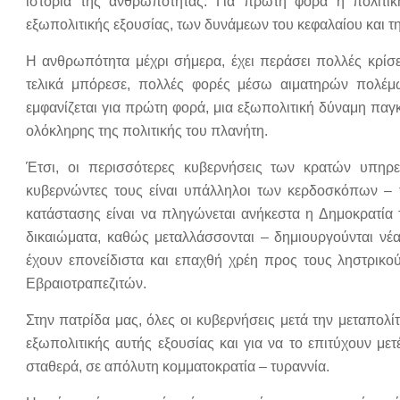
ιστορία της ανθρωπότητας. Για πρώτη φορά η πολιτικ
εξωπολιτικής εξουσίας, των δυνάμεων του κεφαλαίου και τ
Η ανθρωπότητα μέχρι σήμερα, έχει περάσει πολλές κρίσει
τελικά μπόρεσε, πολλές φορές μέσω αιματηρών πολέμων
εμφανίζεται για πρώτη φορά, μια εξωπολιτική δύναμη παγκό
ολόκληρης της πολιτικής του πλανήτη.
Έτσι, οι περισσότερες κυβερνήσεις των κρατών υπηρε
κυβερνώντες τους είναι υπάλληλοι των κερδοσκόπων – 
κατάστασης είναι να πληγώνεται ανήκεστα η Δημοκρατία
δικαιώματα, καθώς μεταλλάσσονται – δημιουργούνται νέ
έχουν επονείδιστα και επαχθή χρέη προς τους ληστρικ
Εβραιοτραπεζιτών.
Στην πατρίδα μας, όλες οι κυβερνήσεις μετά την μεταπο
εξωπολιτικής αυτής εξουσίας και για να το επιτύχουν με
σταθερά, σε απόλυτη κομματοκρατία – τυραννία.