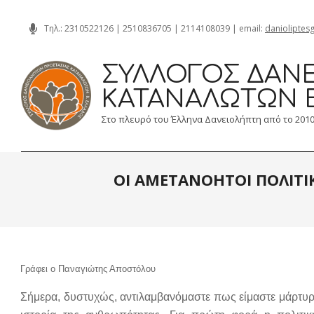
Skip
Τηλ.:
2310522126
|
2510836705
|
2114108039
| email:
danioliptes
to
content
ΣΎΛΛΟΓΟΣ ΔΑΝΕ
ΚΑΤΑΝΑΛΩΤΏΝ 
Στο πλευρό του Έλληνα Δανειολήπτη από το 201
ΟΙ ΑΜΕΤΑΝΟΗΤΟΙ ΠΟΛΙΤΙ
Γράφει ο Παναγιώτης Αποστόλου
Σήμερα, δυστυχώς, αντιλαμβανόμαστε πως είμαστε μάρτυρ