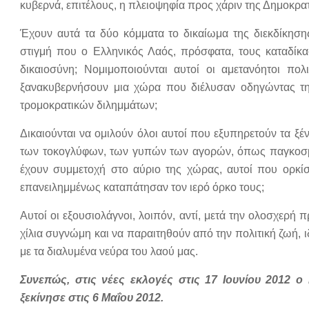
κυβερνά, επιτέλους, η πλειοψηφία προς χάριν της Δημοκρατ
Έχουν αυτά τα δύο κόμματα το δικαίωμα της διεκδίκηση
στιγμή που ο Ελληνικός Λαός, πρόσφατα, τους καταδίκασ
δικαιοσύνη; Νομιμοποιούνται αυτοί οι αμετανόητοι πολ
ξανακυβερνήσουν μια χώρα που διέλυσαν οδηγώντας την
τρομοκρατικών διλημμάτων;
Δικαιούνται να ομιλούν όλοι αυτοί που εξυπηρετούν τα 
των τοκογλύφων, των γυπών των αγορών, όπως παγκοσμίω
έχουν συμμετοχή στο αύριο της χώρας, αυτοί που ορκίσ
επανειλημμένως καταπάτησαν τον ιερό όρκο τους;
Αυτοί οι εξουσιολάγνοι, λοιπόν, αντί, μετά την ολοσχερή
χίλια συγνώμη και να παραιτηθούν από την πολιτική ζωή,
με τα διαλυμένα νεύρα του λαού μας.
Συνεπώς, στις νέες εκλογές στις 17 Ιουνίου 2012 ο
ξεκίνησε στις 6 Μαΐου 2012.