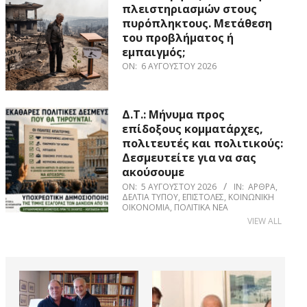
πλειστηριασμών στους
πυρόπληκτους. Μετάθεση
του προβλήματος ή
εμπαιγμός;
ON:
6 ΑΥΓΟΎΣΤΟΥ 2026
Δ.Τ.: Μήνυμα προς
επίδοξους κομματάρχες,
πολιτευτές και πολιτικούς:
Δεσμευτείτε για να σας
ακούσουμε
ON:
5 ΑΥΓΟΎΣΤΟΥ 2026
IN:
ΆΡΘΡΑ
,
ΔΕΛΤΊΑ ΤΎΠΟΥ
,
ΕΠΙΣΤΟΛΈΣ
,
ΚΟΙΝΩΝΙΚΉ
ΟΙΚΟΝΟΜΊΑ
,
ΠΟΛΙΤΙΚΆ ΝΈΑ
VIEW ALL