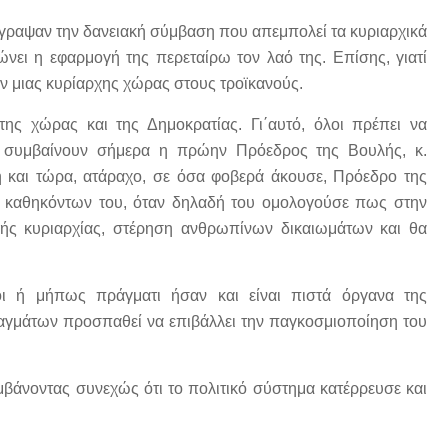
υπέγραψαν την δανειακή σύμβαση που απεμπολεί τα κυριαρχικά
ώνει η εφαρμογή της περεταίρω τον λαό της. Επίσης, γιατί
ν μιας κυρίαρχης χώρας στους τροϊκανούς.
ης χώρας και της Δημοκρατίας. Γι΄αυτό, όλοι πρέπει να
συμβαίνουν σήμερα η πρώην Πρόεδρος της Βουλής, κ.
 και τώρα, ατάραχο, σε όσα φοβερά άκουσε, Πρόεδρο της
ν καθηκόντων του, όταν δηλαδή του ομολογούσε πως στην
κής κυριαρχίας, στέρηση ανθρωπίνων δικαιωμάτων και θα
οι ή μήπως πράγματι ήσαν και είναι πιστά όργανα της
ραγμάτων προσπαθεί να επιβάλλει την παγκοσμιοποίηση του
αμβάνοντας συνεχώς ότι το πολιτικό σύστημα κατέρρευσε και