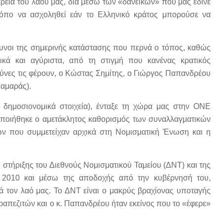
εια του λαού μας, διά μέσω των «δανεικών» που μας έδινε
πο να ασχοληθεί εάν το Ελληνικό κράτος μπορούσε να
θυνοι της σημερινής κατάστασης που περνά ο τόπος, καθώς
ικά και αγύριστα, από τη στιγμή που κανένας κρατικός
υθύνες τις φέρουν, ο Κώστας Σημίτης, ο Γιώργος Παπανδρέου
αμαράς).
κα δημοσιονομικά στοιχεία), ένταξε τη χώρα μας στην ΟΝΕ
λοποιήθηκε ο αμετάκλητος καθορισμός των συναλλαγματικών
ν που συμμετείχαν αρχικά στη Νομισματική Ένωση και η
ό στήριξης του Διεθνούς Νομισματικού Ταμείου (ΔΝΤ) και της
 2010 και μέσω της αποδοχής από την κυβέρνησή του,
ά τον λαό μας. Το ΔΝΤ είναι ο μακρύς βραχίονας υποταγής
απεζιτών και ο κ. Παπανδρέου ήταν εκείνος που το «έφερε»