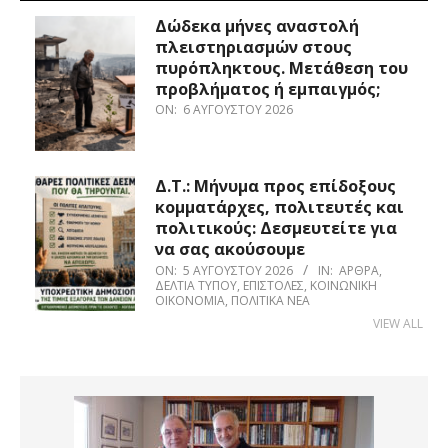
Δώδεκα μήνες αναστολή
πλειστηριασμών στους
πυρόπληκτους. Μετάθεση του
προβλήματος ή εμπαιγμός;
ON:
6 ΑΥΓΟΎΣΤΟΥ 2026
Δ.Τ.: Μήνυμα προς επίδοξους
κομματάρχες, πολιτευτές και
πολιτικούς: Δεσμευτείτε για
να σας ακούσουμε
ON:
5 ΑΥΓΟΎΣΤΟΥ 2026
IN:
ΆΡΘΡΑ
,
ΔΕΛΤΊΑ ΤΎΠΟΥ
,
ΕΠΙΣΤΟΛΈΣ
,
ΚΟΙΝΩΝΙΚΉ
ΟΙΚΟΝΟΜΊΑ
,
ΠΟΛΙΤΙΚΆ ΝΈΑ
VIEW ALL