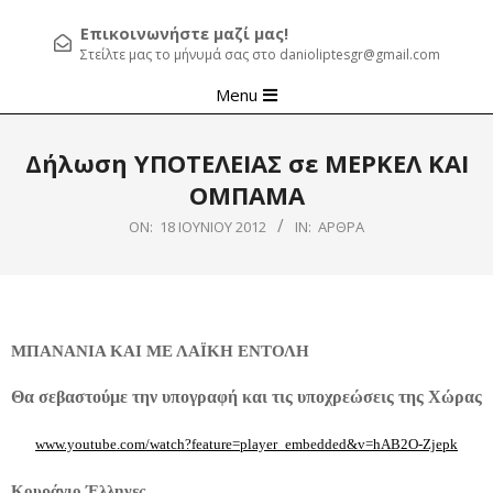
Επικοινωνήστε μαζί μας!
Στείλτε μας το μήνυμά σας στο danioliptesgr@gmail.com
Primary
Menu
Navigation
Menu
Δήλωση ΥΠΟΤΕΛΕΙΑΣ σε ΜΕΡΚΕΛ ΚΑΙ
ΟΜΠΑΜΑ
ON:
18 ΙΟΥΝΊΟΥ 2012
IN:
ΆΡΘΡΑ
ΜΠΑΝΑΝΙΑ ΚΑΙ ΜΕ ΛΑΪΚΗ ΕΝΤΟΛΗ
Θα σεβαστούμε την υπογραφή και τις υποχρεώσεις της Χώρας
www.youtube.com/watch?feature=player_embedded&v=hAB2O-Zjepk
Κουράγιο Έλληνες…