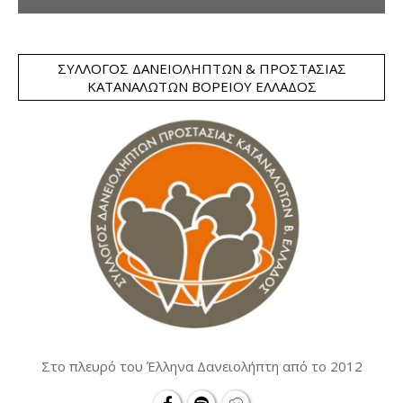
ΣΎΛΛΟΓΟΣ ΔΑΝΕΙΟΛΗΠΤΏΝ & ΠΡΟΣΤΑΣΊΑΣ
ΚΑΤΑΝΑΛΩΤΏΝ ΒΟΡΕΊΟΥ ΕΛΛΆΔΟΣ
Στο πλευρό του Έλληνα Δανειολήπτη από το 2012