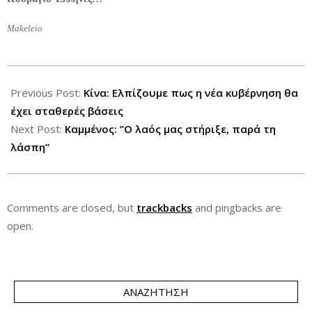
Makeleio
2012-
06-
Previous Post:
Κίνα: Ελπίζουμε πως η νέα κυβέρνηση θα
18
έχει σταθερές βάσεις
Next Post:
Καμμένος: ”Ο λαός μας στήριξε, παρά τη
λάσπη”
Comments are closed, but
trackbacks
and pingbacks are
open.
ΑΝΑΖΉΤΗΣΗ