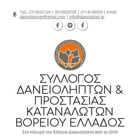
Θεσσαλονίκη Καρατάσου 7, TK 54626 
Skip
Τηλ.:
2310522126
|
2510836705
|
2114108039
| email:
danioliptesgr@gmail.com
|
info@danioliptes.gr
to
content
ΣΎΛΛΟΓΟΣ
ΔΑΝΕΙΟΛΗΠΤΏΝ &
ΠΡΟΣΤΑΣΊΑΣ
ΚΑΤΑΝΑΛΩΤΏΝ
ΒΟΡΕΊΟΥ ΕΛΛΆΔΟΣ
Στο πλευρό του Έλληνα Δανειολήπτη από το 2010