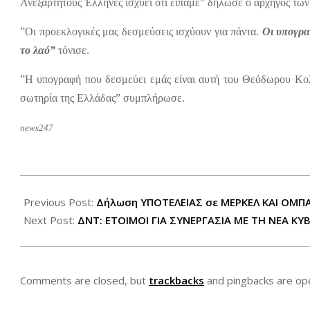
Ανεξάρτητους Έλληνες ισχύει ότι είπαμε” δήλωσε ο αρχηγός τ
”Οι προεκλογικές μας δεσμεύσεις ισχύουν για πάντα.
Οι υπογρα
το λαό”
τόνισε.
”Η υπογραφή που δεσμεύει εμάς είναι αυτή του Θεόδωρου Κο
σωτηρία της Ελλάδας” συμπλήρωσε.
news247
2012-
06-
Previous Post:
Δήλωση ΥΠΟΤΕΛΕΙΑΣ σε ΜΕΡΚΕΛ ΚΑΙ ΟΜΠ
18
Next Post:
ΔΝΤ: ΕΤΟΙΜΟΙ ΓΙΑ ΣΥΝΕΡΓΑΣΙΑ ΜΕ ΤΗ ΝΕΑ Κ
Comments are closed, but
trackbacks
and pingbacks are op