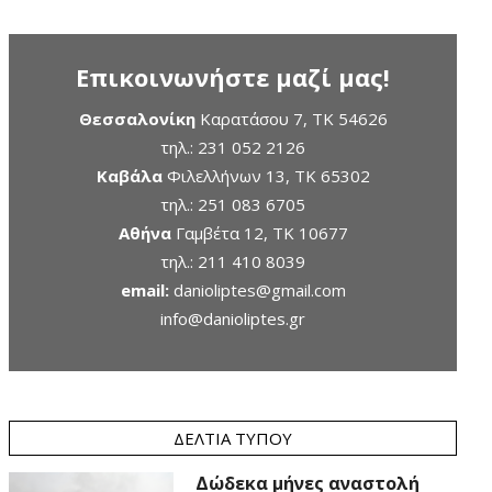
Επικοινωνήστε μαζί μας!
Θεσσαλονίκη
Καρατάσου 7, TK 54626
τηλ.:
231 052 2126
Καβάλα
Φιλελλήνων 13, ΤΚ 65302
τηλ.:
251 083 6705
Αθήνα
Γαμβέτα 12, ΤΚ 10677
τηλ.:
211 410 8039
email:
danioliptes@gmail.com
info@danioliptes.gr
ΔΕΛΤΊΑ ΤΎΠΟΥ
Δώδεκα μήνες αναστολή