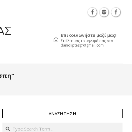
Θεσσαλονίκη Καρατάσου 7, TK 54626 τηλ.: 231 0
ΑΣ
Επικοινωνήστε μαζί μας!
Στείλτε μας το μήνυμά σας στο
danioliptesgr@gmail.com
Prim
άσπη”
Navi
Men
ΑΝΑΖΉΤΗΣΗ
Search