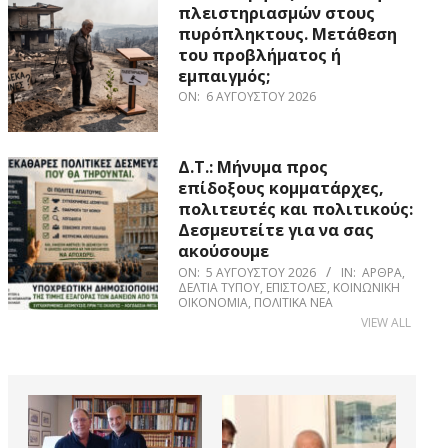
πλειστηριασμών στους
πυρόπληκτους. Μετάθεση
του προβλήματος ή
εμπαιγμός;
ON:
6 ΑΥΓΟΎΣΤΟΥ 2026
Δ.Τ.: Μήνυμα προς
επίδοξους κομματάρχες,
πολιτευτές και πολιτικούς:
Δεσμευτείτε για να σας
ακούσουμε
ON:
5 ΑΥΓΟΎΣΤΟΥ 2026
IN:
ΆΡΘΡΑ
,
ΔΕΛΤΊΑ ΤΎΠΟΥ
,
ΕΠΙΣΤΟΛΈΣ
,
ΚΟΙΝΩΝΙΚΉ
ΟΙΚΟΝΟΜΊΑ
,
ΠΟΛΙΤΙΚΆ ΝΈΑ
VIEW ALL