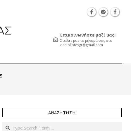
Θεσσαλονίκη Καρατάσου 7, TK 54626 τηλ.: 231 0
ΑΣ
Επικοινωνήστε μαζί μας!
Στείλτε μας το μήνυμά σας στο
danioliptesgr@gmail.com
Prim
ε
Navi
Men
ΑΝΑΖΉΤΗΣΗ
Search