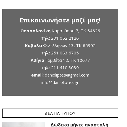
Επικοινωνήστε μαζί μας!
Θεσσαλονίκη
Καρατάσου 7, TK 54626
τηλ.:
231 052 2126
Καβάλα
Φιλελλήνων 13, ΤΚ 65302
τηλ.:
251 083 6705
Αθήνα
Γαμβέτα 12, ΤΚ 10677
τηλ.:
211 410 8039
email:
danioliptes@gmail.com
info@danioliptes.gr
ΔΕΛΤΊΑ ΤΎΠΟΥ
Δώδεκα μήνες αναστολή