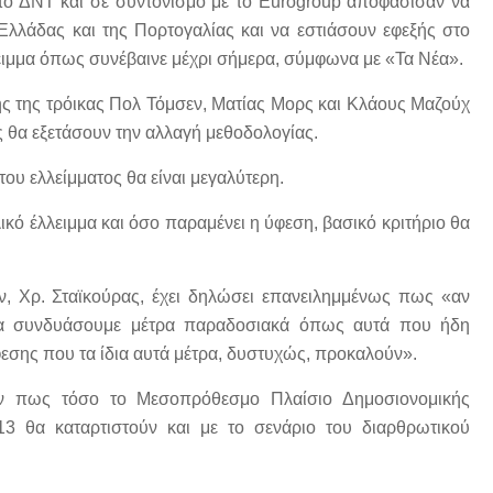
ο ΔΝΤ και σε συντονισμό με το Eurogroup αποφάσισαν να
Ελλάδας και της Πορτογαλίας και να εστιάσουν εφεξής στο
λλειμμα όπως συνέβαινε μέχρι σήμερα, σύμφωνα με «Τα Νέα».
λής της τρόικας Πολ Τόμσεν, Ματίας Μορς και Κλάους Μαζούχ
ς θα εξετάσουν την αλλαγή μεθοδολογίας.
του ελλείμματος θα είναι μεγαλύτερη.
κό έλλειμμα και όσο παραμένει η ύφεση, βασικό κριτήριο θα
 Χρ. Σταϊκούρας, έχει δηλώσει επανειλημμένως πως «αν
 να συνδυάσουμε μέτρα παραδοσιακά όπως αυτά που ήδη
εσης που τα ίδια αυτά μέτρα, δυστυχώς, προκαλούν».
ούν πως τόσο το Μεσοπρόθεσμο Πλαίσιο Δημοσιονομικής
3 θα καταρτιστούν και με το σενάριο του διαρθρωτικού