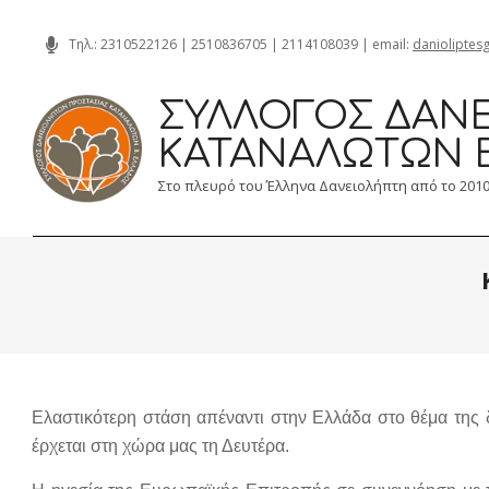
Skip
Τηλ.:
2310522126
|
2510836705
|
2114108039
| email:
danioliptes
to
content
ΣΎΛΛΟΓΟΣ ΔΑΝΕ
ΚΑΤΑΝΑΛΩΤΏΝ 
Στο πλευρό του Έλληνα Δανειολήπτη από το 201
Ελαστικότερη στάση απέναντι στην Ελλάδα στο θέμα της
έρχεται στη χώρα μας τη Δευτέρα.