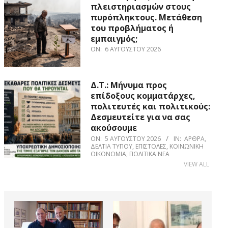
πλειστηριασμών στους
πυρόπληκτους. Μετάθεση
του προβλήματος ή
εμπαιγμός;
ON:
6 ΑΥΓΟΎΣΤΟΥ 2026
Δ.Τ.: Μήνυμα προς
επίδοξους κομματάρχες,
πολιτευτές και πολιτικούς:
Δεσμευτείτε για να σας
ακούσουμε
ON:
5 ΑΥΓΟΎΣΤΟΥ 2026
IN:
ΆΡΘΡΑ
,
ΔΕΛΤΊΑ ΤΎΠΟΥ
,
ΕΠΙΣΤΟΛΈΣ
,
ΚΟΙΝΩΝΙΚΉ
ΟΙΚΟΝΟΜΊΑ
,
ΠΟΛΙΤΙΚΆ ΝΈΑ
VIEW ALL