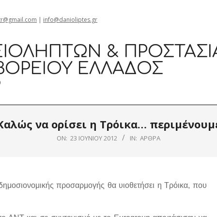
gr@gmail.com
|
info@danioliptes.gr
ΙΟΛΗΠΤΏΝ & ΠΡΟΣΤΑΣΊ
ΒΟΡΕΊΟΥ ΕΛΛΆΔΟΣ
0
Καλώς να ορίσει η Τρόικα… περιμένουμ
ON:
23 ΙΟΥΝΊΟΥ 2012
IN:
ΆΡΘΡΑ
 δημοσιονομικής προσαρμογής θα υιοθετήσει η Τρόικα, που