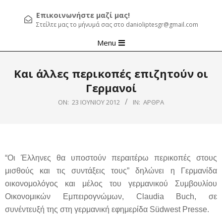
Επικοινωνήστε μαζί μας!
Στείλτε μας το μήνυμά σας στο danioliptesgr@gmail.com
Primary
Menu
Navigation
Menu
Και άλλες περικοπές επιζητούν οι
Γερμανοί
ON:
23 ΙΟΥΝΊΟΥ 2012
IN:
ΆΡΘΡΑ
“Οι Έλληνες θα υποστούν περαιτέρω περικοπές στους
μισθούς και τις συντάξεις τους” δηλώνει η Γερμανίδα
οικονομολόγος και μέλος του γερμανικού Συμβουλίου
Οικονομικών Εμπειρογνώμων, Claudia Buch, σε
συνέντευξή της στη γερμανική εφημερίδα Südwest Presse.