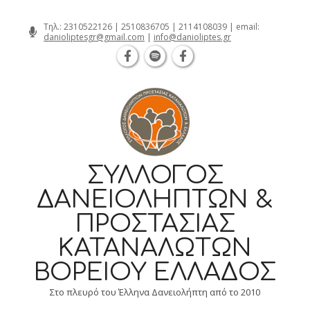
Θεσσαλονίκη Καρατάσου 7, TK 54626 
Skip
Τηλ.:
2310522126
|
2510836705
|
2114108039
| email:
danioliptesgr@gmail.com
|
info@danioliptes.gr
to
content
ΣΎΛΛΟΓΟΣ
ΔΑΝΕΙΟΛΗΠΤΏΝ &
ΠΡΟΣΤΑΣΊΑΣ
ΚΑΤΑΝΑΛΩΤΏΝ
ΒΟΡΕΊΟΥ ΕΛΛΆΔΟΣ
Στο πλευρό του Έλληνα Δανειολήπτη από το 2010