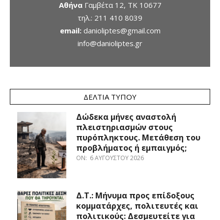
Αθήνα
Γαμβέτα 12, ΤΚ 10677
τηλ.:
211 410 8039
email:
danioliptes@gmail.com
info@danioliptes.gr
ΔΕΛΤΊΑ ΤΎΠΟΥ
Δώδεκα μήνες αναστολή
πλειστηριασμών στους
πυρόπληκτους. Μετάθεση του
προβλήματος ή εμπαιγμός;
ON:
6 ΑΥΓΟΎΣΤΟΥ 2026
Δ.Τ.: Μήνυμα προς επίδοξους
κομματάρχες, πολιτευτές και
πολιτικούς: Δεσμευτείτε για