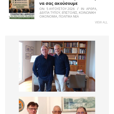
να σας ακούσουμε
ON:
5 ΑΥΓΟΎΣΤΟΥ 2026
IN:
ΆΡΘΡΑ
,
ΔΕΛΤΊΑ ΤΎΠΟΥ
,
ΕΠΙΣΤΟΛΈΣ
,
ΚΟΙΝΩΝΙΚΉ
ΟΙΚΟΝΟΜΊΑ
,
ΠΟΛΙΤΙΚΆ ΝΈΑ
VIEW ALL