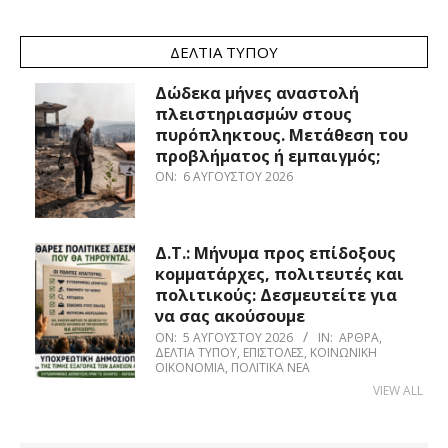
ΔΕΛΤΊΑ ΤΎΠΟΥ
Δώδεκα μήνες αναστολή
πλειστηριασμών στους
πυρόπληκτους. Μετάθεση του
προβλήματος ή εμπαιγμός;
ON:
6 ΑΥΓΟΎΣΤΟΥ 2026
Δ.Τ.: Μήνυμα προς επίδοξους
κομματάρχες, πολιτευτές και
πολιτικούς: Δεσμευτείτε για
να σας ακούσουμε
ON:
5 ΑΥΓΟΎΣΤΟΥ 2026
IN:
ΆΡΘΡΑ
,
ΔΕΛΤΊΑ ΤΎΠΟΥ
,
ΕΠΙΣΤΟΛΈΣ
,
ΚΟΙΝΩΝΙΚΉ
ΟΙΚΟΝΟΜΊΑ
,
ΠΟΛΙΤΙΚΆ ΝΈΑ
VIEW ALL