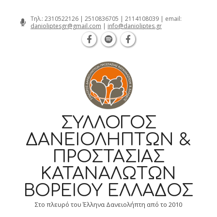
Θεσσαλονίκη Καρατάσου 7, TK 54626
Skip
Τηλ.:
2310522126
|
2510836705
|
2114108039
| email:
danioliptesgr@gmail.com
|
info@danioliptes.gr
to
content
ΣΎΛΛΟΓΟΣ
ΔΑΝΕΙΟΛΗΠΤΏΝ &
ΠΡΟΣΤΑΣΊΑΣ
ΚΑΤΑΝΑΛΩΤΏΝ
ΒΟΡΕΊΟΥ ΕΛΛΆΔΟΣ
Στο πλευρό του Έλληνα Δανειολήπτη από το 2010