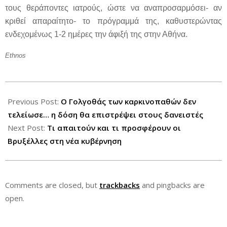
τους θεράποντες ιατρούς, ώστε να αναπροσαρμόσει- αν
κριθεί απαραίτητο- το πρόγραμμά της, καθυστερώντας
ενδεχομένως 1-2 ημέρες την άφιξή της στην Αθήνα.
Ethnos
2012-
06-
Previous Post:
Ο Γολγοθάς των καρκινοπαθών δεν
24
τελείωσε… η δόση θα επιστρέψει στους δανειστές
Next Post:
Τι απαιτούν και τι προσφέρουν οι
Βρυξέλλες στη νέα κυβέρνηση
Comments are closed, but
trackbacks
and pingbacks are
open.