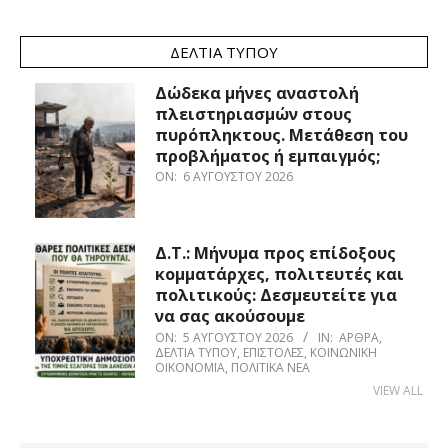
ΔΕΛΤΊΑ ΤΎΠΟΥ
Δώδεκα μήνες αναστολή
πλειστηριασμών στους
πυρόπληκτους. Μετάθεση του
προβλήματος ή εμπαιγμός;
ON:
6 ΑΥΓΟΎΣΤΟΥ 2026
Δ.Τ.: Μήνυμα προς επίδοξους
κομματάρχες, πολιτευτές και
πολιτικούς: Δεσμευτείτε για
να σας ακούσουμε
ON:
5 ΑΥΓΟΎΣΤΟΥ 2026
IN:
ΆΡΘΡΑ
,
ΔΕΛΤΊΑ ΤΎΠΟΥ
,
ΕΠΙΣΤΟΛΈΣ
,
ΚΟΙΝΩΝΙΚΉ
ΟΙΚΟΝΟΜΊΑ
,
ΠΟΛΙΤΙΚΆ ΝΈΑ
VIEW ALL