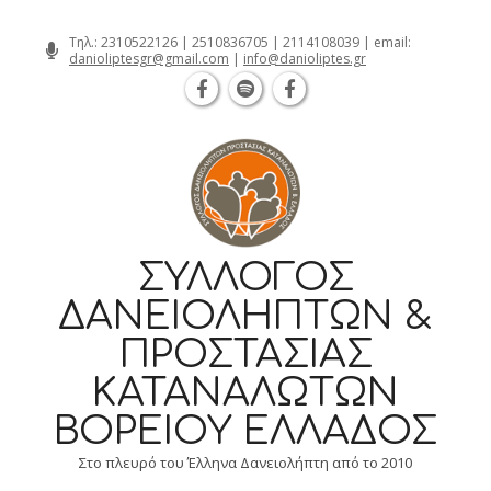
Θεσσαλονίκη Καρατάσου 7, TK 54626 τ
Skip
Τηλ.:
2310522126
|
2510836705
|
2114108039
| email:
danioliptesgr@gmail.com
|
info@danioliptes.gr
to
content
ΣΎΛΛΟΓΟΣ
ΔΑΝΕΙΟΛΗΠΤΏΝ &
ΠΡΟΣΤΑΣΊΑΣ
ΚΑΤΑΝΑΛΩΤΏΝ
ΒΟΡΕΊΟΥ ΕΛΛΆΔΟΣ
Στο πλευρό του Έλληνα Δανειολήπτη από το 2010