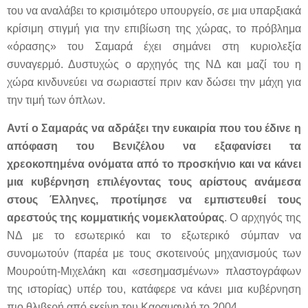
του να αναλάβει το κρισιμότερο υπουργείο, σε μια υπαρξιακά
κρίσιμη στιγμή για την επιβίωση της χώρας, το πρόβλημα
«όρασης» του Σαμαρά έχει σημάνει στη κυριολεξία
συναγερμό. Δυστυχώς ο αρχηγός της ΝΔ και μαζί του η
χώρα κινδυνεύει να σωριαστεί πριν καν δώσει την μάχη για
την τιμή των όπλων.
Αντί ο Σαμαράς να αδράξει την ευκαιρία που του έδινε η
απόφαση του Βενιζέλου να εξαφανίσει τα
χρεοκοπημένα ονόματα από το προσκήνιο και να κάνει
μια κυβέρνηση επιλέγοντας τους αρίστους ανάμεσα
στους Έλληνες, προτίμησε να εμπιστευθεί τους
αρεστούς της κομματικής νομεκλατούρας
. Ο αρχηγός της
ΝΔ με το εσωτερικό και το εξωτερικό σύμπαν να
συνομωτούν (παρέα με τους σκοτεινούς μηχανισμούς των
Μουρούτη-Μιχελάκη και «σεσημασμένων» πλαστογράφων
της ιστορίας) υπέρ του, κατάφερε να κάνει μια κυβέρνηση
πιο θλιβερή από εκείνη του Καραμανλή το 2004.