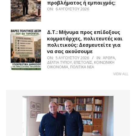
προβλήματος ή εμπαιγμός;
ON:
6 ΑΥΓΟΎΣΤΟΥ 2026
Δ.Τ.: Μήνυμα προς επίδοξους
κομματάρχες, πολιτευτές και
πολιτικούς: Δεσμευτείτε για
να σας ακούσουμε
ON:
5 ΑΥΓΟΎΣΤΟΥ 2026
IN:
ΆΡΘΡΑ
,
ΔΕΛΤΊΑ ΤΎΠΟΥ
,
ΕΠΙΣΤΟΛΈΣ
,
ΚΟΙΝΩΝΙΚΉ
ΟΙΚΟΝΟΜΊΑ
,
ΠΟΛΙΤΙΚΆ ΝΈΑ
VIEW ALL